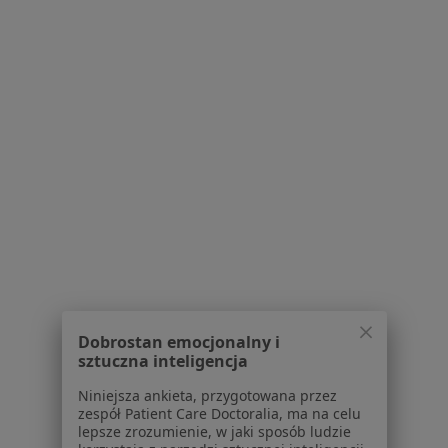
Bezpieczne płatności
SensusBalans Sp. z o. o.
·
Więcej
Psychologia, Dietetyka, Psychiatria
350 opinii
Konsultacja psychologiczna
250 zł
Pokaż więcej usług
Dobrostan emocjonalny i
sztuczna inteligencja
mgr Barbara
mgr Klaudia Kiszkiel
mgr Roksana Łoś
Niniejsza ankieta, przygotowana przez
Krajewska
psycholog
psycholog
zespół Patient Care Doctoralia, ma na celu
psycholog
lepsze zrozumienie, w jaki sposób ludzie