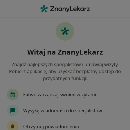
Me
Psychologia • Nysa, opolskie
Filtry
• 1
Mapa
Psychologia placówki w Nysie
Witaj na ZnanyLekarz
Jak działają wyniki wyszukiwania
Znajdź najlepszych specjalistów i umawiaj wizyty.
Pobierz aplikację, aby uzyskać bezpłatny dostęp do
przydatnych funkcji:
Łatwo zarządzaj swoimi wizytami
Wysyłaj wiadomości do specjalistów
Bezpieczne płatności
DORMED PREMIUM Centrum Psychologii
Otrzymuj powiadomienia