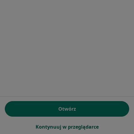
Bezpieczne płatności
Centrum Zdrowia Tecum
·
Więcej
Psychologia, Psychologia dziecięca, Diagnostyka
318 opinii
Konsultacja psychologiczna
220 zł
Pokaż więcej usług
mgr Kamila Kaffka-
mgr Barbara
mgr Alicja Serowik
Skierka
Götzendorf-
psycholog
psycholog
Grabowska
psycholog
Zobacz wszystkich 9 specjalistów
Brak dostępnych specjalistów z wolnymi terminami w tym centrum medycznym.
Otwórz
Pokaż profil
Kontynuuj w przeglądarce