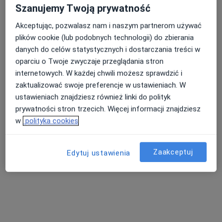
Szanujemy Twoją prywatność
Kadetów II RP 8, Nysa
•
Mapa
Akceptując, pozwalasz nam i naszym partnerom używać
Konsultacja psychologiczna
200 zł
plików cookie (lub podobnych technologii) do zbierania
Pokaż więcej usług
danych do celów statystycznych i dostarczania treści w
oparciu o Twoje zwyczaje przeglądania stron
internetowych. W każdej chwili możesz sprawdzić i
zaktualizować swoje preferencje w ustawieniach. W
mgr Ewa Wilk
mgr Joanna Dębicka
mgr Emilia Potoniec
psycholog
psycholog
psycholog
ustawieniach znajdziesz również linki do polityk
prywatności stron trzecich. Więcej informacji znajdziesz
Brak dostępnych specjalistów z wolnymi terminami w tym centrum medycznym.
w
polityka cookies
Pokaż profil
Zaakceptuj
Edytuj ustawienia