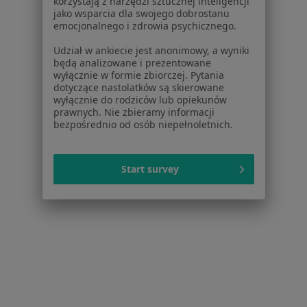
korzystają z narzędzi sztucznej inteligencji
Zobacz wszystkich 8 specjalistów
jako wsparcia dla swojego dobrostanu
emocjonalnego i zdrowia psychicznego.
Brak dostępnych specjalistów z wolnymi terminami w tym centrum medycznym.
Udział w ankiecie jest anonimowy, a wyniki
Pokaż profil
będą analizowane i prezentowane
wyłącznie w formie zbiorczej. Pytania
dotyczące nastolatków są skierowane
wyłącznie do rodziców lub opiekunów
prawnych. Nie zbieramy informacji
bezpośrednio od osób niepełnoletnich.
Start survey
Bezpieczne płatności
Optiviamed Centrum Medyczne
·
Więcej
Psychologia, Laryngologia, Okulistyka
1902 opinie
Konsultacja psychologiczna online
200 zł