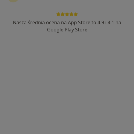
Zdrowia
Psychologia, Psychoterapia, Psychologia dziecięca
61 opinii
Nasza średnia ocena na App Store to 4.9 i 4.1 na
Stefana Czarnieckiego 4A, Nysa
•
Mapa
Google Play Store
Konsultacja psychologiczna
200 zł
Pokaż więcej usług
Karolina
mgr Ewa Jatkiewicz
mgr Marta Teterwak
Szczerbińska
psycholog
psycholog
psycholog
Brak dostępnych specjalistów z wolnymi terminami w tym centrum medycznym.
Pokaż profil