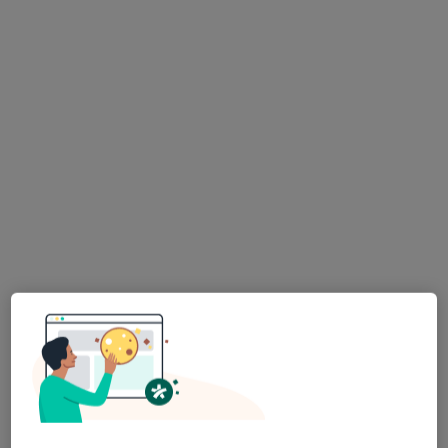
mgr Adrianna Pelc
mgr Joanna
mgr Patrycja Grajeta
psycholog
Dziadkowiec-Stącel
psycholog
psycholog
Zobacz wszystkich 4 specjalistów
Brak dostępnych specjalistów z wolnymi terminami w tym centrum medycznym.
Pokaż profil
Ewa Wilk Centrum Psychologiczne
·
Więcej
Psychologia, Psychologia dziecięca, Psychoterapia
180 opinii