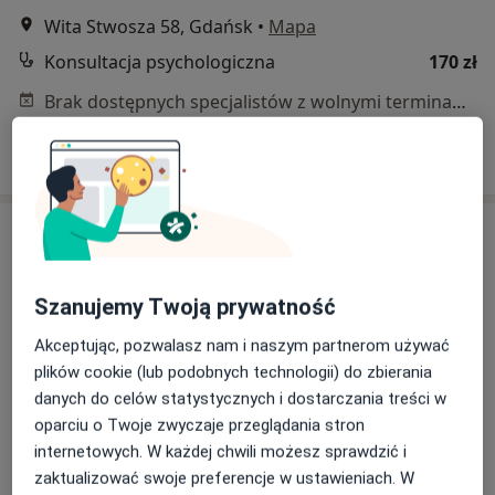
Wita Stwosza 58, Gdańsk
•
Mapa
Konsultacja psychologiczna
170 zł
Brak dostępnych specjalistów z wolnymi terminami w tym centrum medycznym.
Pokaż profil
Szanujemy Twoją prywatność
Akceptując, pozwalasz nam i naszym partnerom używać
plików cookie (lub podobnych technologii) do zbierania
Centrum Terapii i Seksuologii LIBERE
danych do celów statystycznych i dostarczania treści w
oparciu o Twoje zwyczaje przeglądania stron
·
Więcej
Psychologia, Psychologia dziecięca, Psychoterapia
internetowych. W każdej chwili możesz sprawdzić i
142 opinie
zaktualizować swoje preferencje w ustawieniach. W