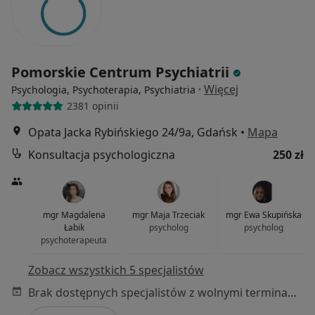
Pomorskie Centrum Psychiatrii
·
Więcej
Psychologia, Psychoterapia, Psychiatria
2381 opinii
Opata Jacka Rybińskiego 24/9a, Gdańsk
•
Mapa
Konsultacja psychologiczna
250 zł
mgr Magdalena
mgr Maja Trzeciak
mgr Ewa Skupińska
Łabik
psycholog
psycholog
psychoterapeuta
Zobacz wszystkich 5 specjalistów
Brak dostępnych specjalistów z wolnymi terminami w tym centrum medycznym.