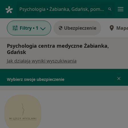
Me
Psychologia • Żabianka, Gdańsk, pomorskie
Filtry
• 1
Ubezpieczenie
Map
Psychologia centra medyczne Żabianka,
Gdańsk
Jak działają wyniki wyszukiwania
Wybierz swoje ubezpieczenie