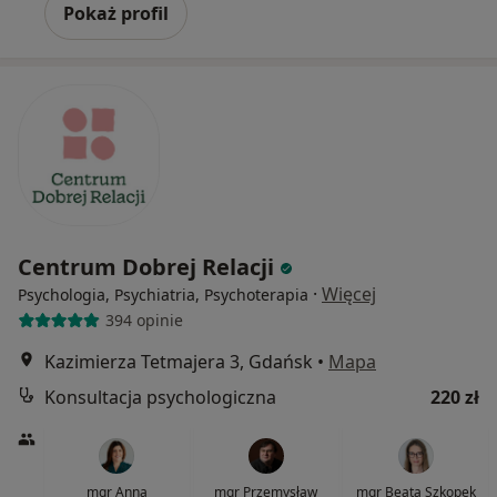
Pokaż profil
Centrum Dobrej Relacji
·
Więcej
Psychologia, Psychiatria, Psychoterapia
394 opinie
Kazimierza Tetmajera 3, Gdańsk
•
Mapa
Konsultacja psychologiczna
220 zł
mgr Anna
mgr Przemysław
mgr Beata Szkopek