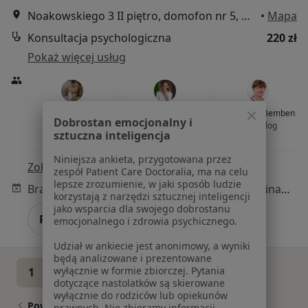
Noakowskiego 3 II piętro, domofon nr 5, Gdańsk
•
Mapa
Konsultacja psychologiczna
220 zł
Pokaż więcej usług
mgr Marzenna
mgr Sylwia Westphal
mgr Maria Bemben
Dobrostan emocjonalny i
Dąbrowska
psycholog
psycholog
sztuczna inteligencja
psycholog
Niniejsza ankieta, przygotowana przez
Zobacz wszystkich 8 specjalistów
zespół Patient Care Doctoralia, ma na celu
lepsze zrozumienie, w jaki sposób ludzie
Brak dostępnych specjalistów z wolnymi terminami w tym centrum medycznym.
korzystają z narzędzi sztucznej inteligencji
jako wsparcia dla swojego dobrostanu
Pokaż profil
emocjonalnego i zdrowia psychicznego.
Udział w ankiecie jest anonimowy, a wyniki
będą analizowane i prezentowane
wyłącznie w formie zbiorczej. Pytania
1
2
3
dotyczące nastolatków są skierowane
wyłącznie do rodziców lub opiekunów
Powiązane wyszukiwania
prawnych. Nie zbieramy informacji