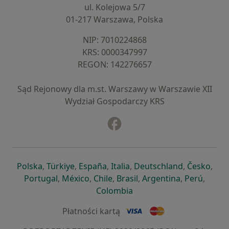
ul. Kolejowa 5/7
01-217 Warszawa, Polska
NIP: ⁠7010224868
KRS: ⁠0000347997
REGON: ⁠142276657
Sąd Rejonowy dla m.st. Warszawy w Warszawie XII
Wydział Gospodarczy KRS
Facebook
otwiera się w nowej karcie
otwiera się w nowej karcie
otwiera się w nowej karcie
otwiera się w nowej karcie
otwiera się w nowej karci
otwiera się
otwi
Polska
,
Türkiye
,
España
,
Italia
,
Deutschland
,
Česko
,
otwiera się w nowej karcie
otwiera się w nowej karcie
otwiera się w nowej karcie
otwiera się w nowej kar
otwiera się 
otwier
Portugal
,
México
,
Chile
,
Brasil
,
Argentina
,
Perú
,
otwiera się w nowej karc
Colombia
Płatności kartą