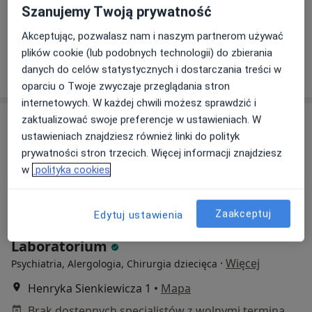
Szanujemy Twoją prywatność
Ogrodowa 21/23, Skierniewice
•
Mapa
Akceptując, pozwalasz nam i naszym partnerom używać
Brak dostępnych specjalistów z wolnymi terminami w tym centrum medycznym.
plików cookie (lub podobnych technologii) do zbierania
Pokaż profil
danych do celów statystycznych i dostarczania treści w
oparciu o Twoje zwyczaje przeglądania stron
internetowych. W każdej chwili możesz sprawdzić i
zaktualizować swoje preferencje w ustawieniach. W
ustawieniach znajdziesz również linki do polityk
prywatności stron trzecich. Więcej informacji znajdziesz
w
polityka cookies
Zaakceptuj
Edytuj ustawienia
MEDYK Przychodnia Lekarska i
Laboratorium
·
Więcej
Psychiatria, Alergologia, Chirurgia dziecięca
Henryka Sienkiewicza 1
•
Mapa
Brak dostępnych specjalistów z wolnymi terminami w tym centrum medycznym.