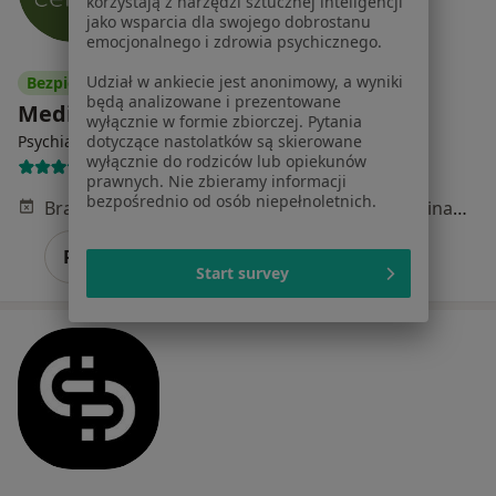
korzystają z narzędzi sztucznej inteligencji
jako wsparcia dla swojego dobrostanu
emocjonalnego i zdrowia psychicznego.
Udział w ankiecie jest anonimowy, a wyniki
Bezpieczne płatności
będą analizowane i prezentowane
Medical Centrum
wyłącznie w formie zbiorczej. Pytania
·
Więcej
Psychiatria, Chirurgia, Dietetyka
dotyczące nastolatków są skierowane
wyłącznie do rodziców lub opiekunów
4492 opinie
prawnych. Nie zbieramy informacji
bezpośrednio od osób niepełnoletnich.
Brak dostępnych specjalistów z wolnymi terminami w tym centrum medycznym.
Pokaż profil
Start survey