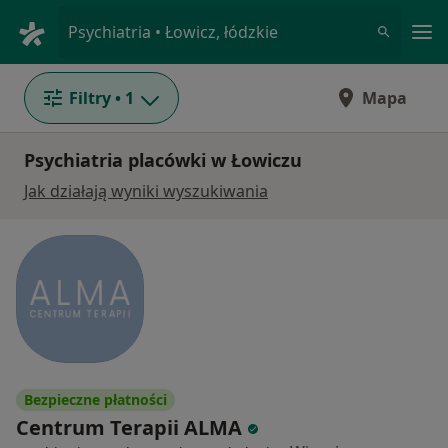
Me
Psychiatria • Łowicz, łódzkie
Filtry
• 1
Mapa
Psychiatria placówki w Łowiczu
Jak działają wyniki wyszukiwania
Bezpieczne płatności
Centrum Terapii ALMA