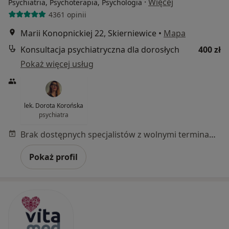
·
Więcej
Psychiatria, Psychoterapia, Psychologia
4361 opinii
Marii Konopnickiej 22, Skierniewice
•
Mapa
Konsultacja psychiatryczna dla dorosłych
400 zł
Pokaż więcej usług
lek. Dorota Korońska
psychiatra
Brak dostępnych specjalistów z wolnymi terminami w tym centrum medycznym.
Pokaż profil