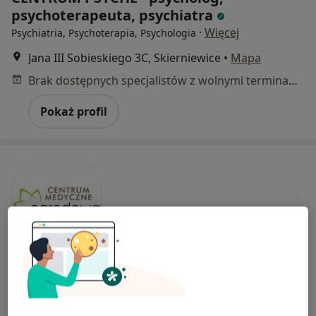
psychoterapeuta, psychiatra
·
Więcej
Psychiatria, Psychoterapia, Psychologia
Jana III Sobieskiego 3C, Skierniewice
•
Mapa
Brak dostępnych specjalistów z wolnymi terminami w tym centrum medycznym.
Pokaż profil
Centrum Medyczne Ogrodowa
·
Więcej
Psychiatria, Pediatria, Medycyna rodzinna
115 opinii