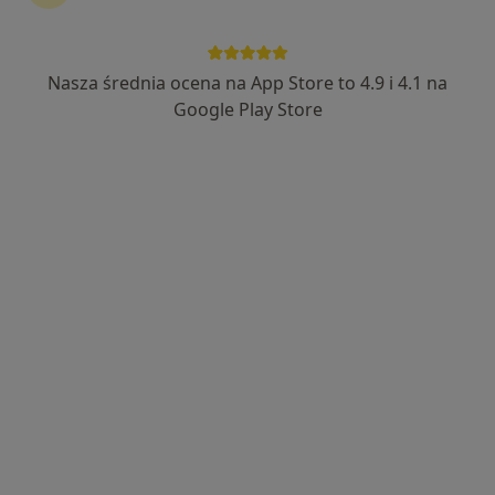
Przychodnia MediQ
·
Więcej
Psychiatria, Ginekologia, Dermatologia
Nasza średnia ocena na App Store to 4.9 i 4.1 na
192 opinie
Google Play Store
Adama Mickiewicza 5, Strzelin
•
Mapa
Konsultacja psychiatryczna
od 300 zł
lek. Katarzyna
Pilecka-Radziszewska
psychiatra
Brak dostępnych specjalistów z wolnymi terminami w tym centrum medycznym.
Pokaż profil