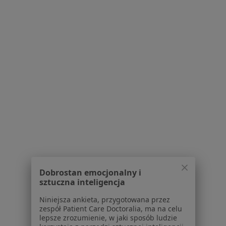
Bezpieczne płatności
Optiviamed Centrum Medyczne
·
Więcej
Psychiatria, Laryngologia, Okulistyka
1895 opinii
Konsultacja psychiatryczna telefoniczna (kolejna wizyta)
250 zł
lek. Adam Biłgorajski
psychiatra
Dobrostan emocjonalny i
Brak dostępnych specjalistów z wolnymi terminami w tym centrum medycznym.
sztuczna inteligencja
Niniejsza ankieta, przygotowana przez
Pokaż profil
zespół Patient Care Doctoralia, ma na celu
lepsze zrozumienie, w jaki sposób ludzie