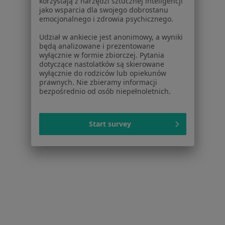
korzystają z narzędzi sztucznej inteligencji
jako wsparcia dla swojego dobrostanu
emocjonalnego i zdrowia psychicznego.
Udział w ankiecie jest anonimowy, a wyniki
będą analizowane i prezentowane
wyłącznie w formie zbiorczej. Pytania
dotyczące nastolatków są skierowane
wyłącznie do rodziców lub opiekunów
prawnych. Nie zbieramy informacji
Bezpieczne płatności
bezpośrednio od osób niepełnoletnich.
Euromedica - Europejskie Centrum
Medycyny Specjalistycznej
Start survey
·
Więcej
Psychiatria, Endokrynologia, Diagnostyka
3932 opinie
Konsultacja psychiatryczna (kolejna wizyta)
280 zł
Pokaż więcej usług
lek. Andrzej Juryk
lek. Emilia Jabłońska
psychiatra
psychiatra