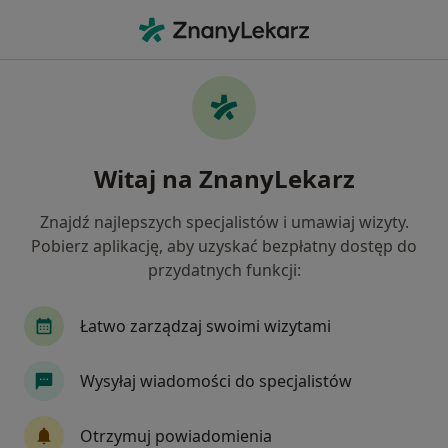
Me
Psychiatria • Grodków, opolskie
Filtry
• 1
Ubezpieczenie
Map
Psychiatria placówki w Grodkowie
Witaj na ZnanyLekarz
Jak działają wyniki wyszukiwania
Znajdź najlepszych specjalistów i umawiaj wizyty.
Pobierz aplikację, aby uzyskać bezpłatny dostęp do
Wybierz swoje ubezpieczenie
przydatnych funkcji:
Łatwo zarządzaj swoimi wizytami
Wysyłaj wiadomości do specjalistów
Otrzymuj powiadomienia