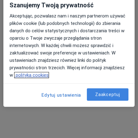
Szanujemy Twoją prywatność
MEDSAL Sp. z o. o.
Akceptując, pozwalasz nam i naszym partnerom używać
·
Więcej
Psychiatria, Dietetyka, Geriatria
plików cookie (lub podobnych technologii) do zbierania
danych do celów statystycznych i dostarczania treści w
Robotnicza 7, Brzeg
•
Mapa
oparciu o Twoje zwyczaje przeglądania stron
Brak dostępnych specjalistów z wolnymi terminami w tym centrum medycznym.
internetowych. W każdej chwili możesz sprawdzić i
zaktualizować swoje preferencje w ustawieniach. W
Pokaż profil
ustawieniach znajdziesz również linki do polityk
prywatności stron trzecich. Więcej informacji znajdziesz
w
polityka cookies
Zaakceptuj
Edytuj ustawienia
Medicus
Psychiatria, Neurologia, Chirurgia