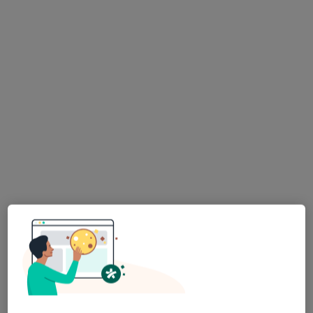
Zakład Usług Medycznych Kammed
·
Więcej
Psychiatria, Urologia, Pediatria
67 opinii
Adres 1
Adres 2
Herberta 1, Brzeg
•
Mapa
Brak dostępnych specjalistów z wolnymi terminami w tym centrum medycznym.
Pokaż profil