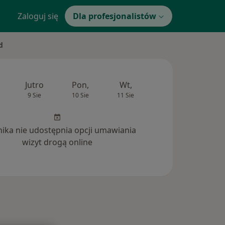
Zaloguj się
Dla profesjonalistów
d
Jutro
Pon,
Wt,
Śr,
Czw
9 Sie
10 Sie
11 Sie
12 Sie
13 Si
inika nie udostępnia opcji umawiania
wizyt drogą online