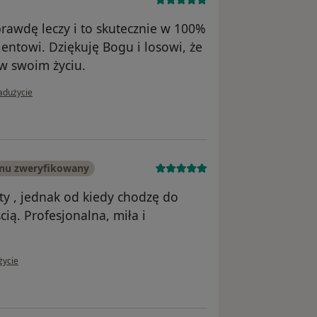
prawdę leczy i to skutecznie w 100%
jentowi. Dziękuję Bogu i losowi, że
 w swoim życiu.
i użytkownika Alicja
adużycie
onu zweryfikowany
ty , jednak od kiedy chodzę do
ią. Profesjonalna, miła i
ytkownika Konto zostało usunięte
życie