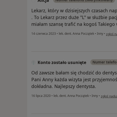
Alicja
A
Lekarz, który w dzisiejszych czasach na
. To Lekarz przez duże "L" w służbie pac
miałam szansę trafić na kogoś Takiego
w opini
14 czerwca 2023
•
lek. dent. Anna Początek
•
Inny
•
zgłoś n
Konto zostało usunięte
Numer telef
Od zawsze bałam się chodzić do dentys
Pani Anny każda wizyta jest przyjemnośc
dokładna. Najlepszy dentysta.
w opinii uż
16 lipca 2020
•
lek. dent. Anna Początek
•
Inny
•
zgłoś nadu