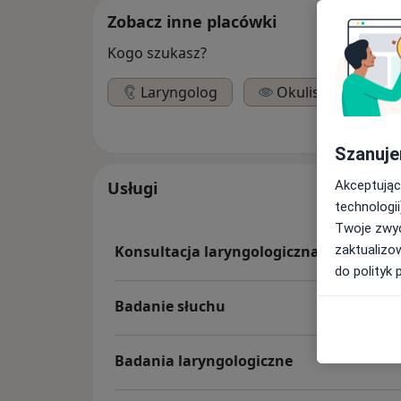
Zobacz inne placówki
Kogo szukasz?
Laryngolog
Okulista
Szanuje
Akceptując
Usługi
technologii
Twoje zwyc
zaktualizo
Konsultacja laryngologiczna
do polityk 
Badanie słuchu
Badania laryngologiczne