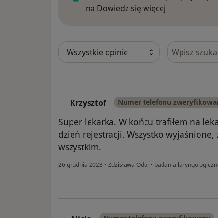
Dowiedz się w
na
Dowiedz się więcej
Szukaj w opi
Krzysztof
Numer telefonu zweryfikowa
K
Super lekarka. W końcu trafiłem na lek
dzień rejestracji. Wszystko wyjaśnione,
wszystkim.
26 grudnia 2023
•
Zdzisława Odoj
•
badania laryngologiczn
Numer telefonu zweryfikowany