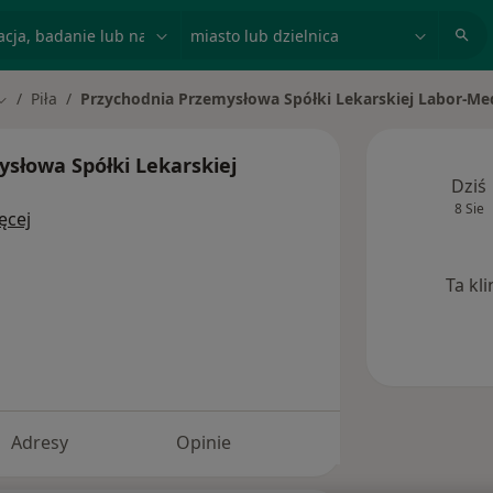
acja, badanie lub nazwisko
miasto lub dzielnica
Piła
Przychodnia Przemysłowa Spółki Lekarskiej Labor-Me
Zmień miasto
słowa Spółki Lekarskiej
Dziś
8 Sie
ęcej
Ta kl
Adresy
Opinie