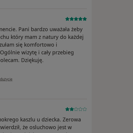
mencie. Pani bardzo uważała żeby
chu który mam z natury do każdej
zułam się komfortowo i
Ogólnie wizytę i cały przebieg
olecam. Dziękuję.
 użytkownika Konto zostało usunięte
adużycie
mokrego kaszlu u dziecka. Zerowa
wierdził, że osluchowo jest w