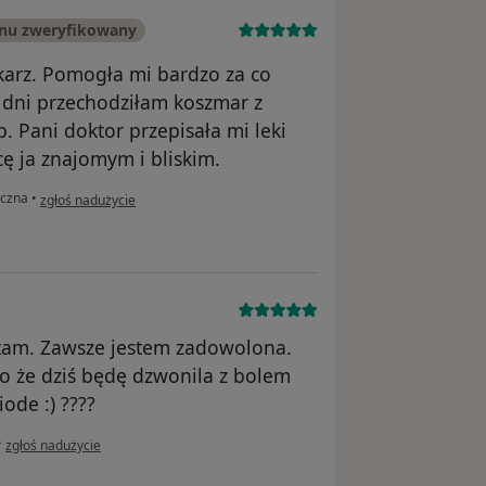
onu zweryfikowany
ekarz. Pomogła mi bardzo za co
a dni przechodziłam koszmar z
p. Pani doktor przepisała mi leki
ę ja znajomym i bliskim.
w opinii użytkownika Konto zostało usunięte
iczna
•
zgłoś nadużycie
o tam. Zawsze jestem zadowolona.
yło że dziś będę dzwonila z bolem
ode :) ????
w opinii użytkownika Konto zostało usunięte
•
zgłoś nadużycie