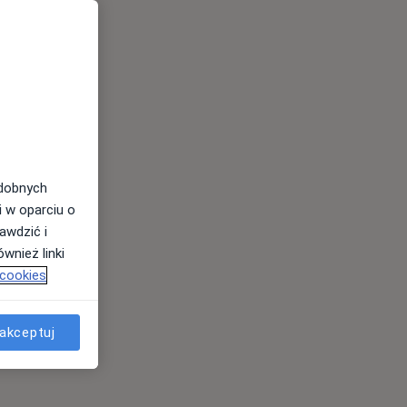
odobnych
i w oparciu o
awdzić i
wnież linki
 cookies
akceptuj