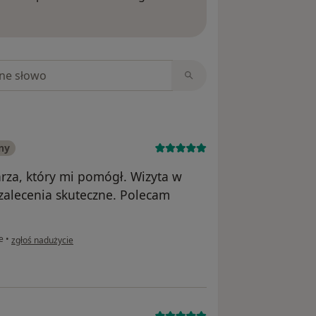
ięcej o opiniach
niach
ny
arza, który mi pomógł. Wizyta w
 zalecenia skuteczne. Polecam
w opinii użytkownika Krzysztof
e
•
zgłoś nadużycie