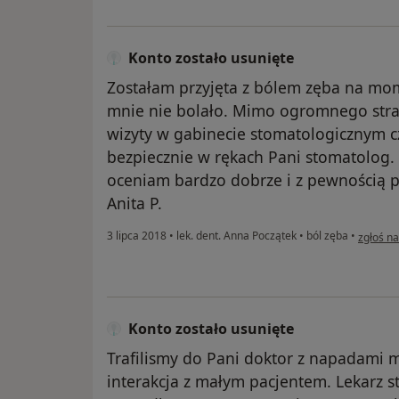
Konto zostało usunięte
Zostałam przyjęta z bólem zęba na mo
mnie nie bolało. Mimo ogromnego stra
wizyty w gabinecie stomatologicznym c
bezpiecznie w rękach Pani stomatolog. 
oceniam bardzo dobrze i z pewnością p
Anita P.
w opinii
3 lipca 2018
•
lek. dent. Anna Początek
•
ból zęba
•
zgłoś n
Konto zostało usunięte
Trafilismy do Pani doktor z napadami 
interakcja z małym pacjentem. Lekarz st