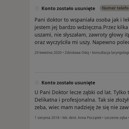
Konto zostało usunięte
Numer telef
Pani doktor to wspaniała osoba jak i l
jestem jej bardzo wdzięczna.Przez kilk
uszami, nie słyszałam, zawroty głowy it
oraz wyczyściła mi uszy. Napewno polec
29 kwietnia 2020
•
Zdzisława Odoj
•
konsultacja laryngolog
Konto zostało usunięte
U Pani Doktor lecze ząbki od lat. Tylk
Delikatna i profesjonalna. Tak sie złoż
zeba, wiec mam nadzieję że się nie zawi
1 sierpnia 2018
•
lek. dent. Anna Początek
•
Leczenie zęba