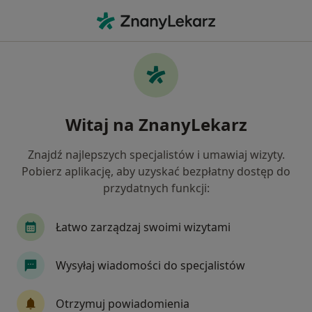
Me
Miażdżyca • Piła, wielkopolskie
Filtry
• 1
Ubezpieczenie
Map
Miażdżyca specjaliści w Pile
Witaj na ZnanyLekarz
Jak działają wyniki wyszukiwania
Znajdź najlepszych specjalistów i umawiaj wizyty.
Pobierz aplikację, aby uzyskać bezpłatny dostęp do
Jakiego specjalisty szukasz?
przydatnych funkcji:
Dietetyk
Chirurg
Kardiolog
Dermato
Łatwo zarządzaj swoimi wizytami
Wysyłaj wiadomości do specjalistów
Otrzymuj powiadomienia