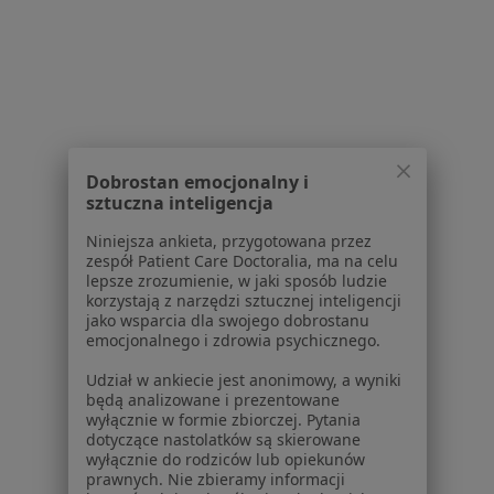
Choroba wieńcowa w Pile
Więcej (15)
Więcej w kategorii: Schorzenia w Pile
Miażdżyca Specjaliści W Pile
Dobrostan emocjonalny i
sztuczna inteligencja
Niniejsza ankieta, przygotowana przez
zespół Patient Care Doctoralia, ma na celu
lepsze zrozumienie, w jaki sposób ludzie
korzystają z narzędzi sztucznej inteligencji
Serwis
jako wsparcia dla swojego dobrostanu
emocjonalnego i zdrowia psychicznego.
Regulamin
Polityka prywatności pacjentów
Udział w ankiecie jest anonimowy, a wyniki
będą analizowane i prezentowane
Polityka prywatności profesjonalistów
wyłącznie w formie zbiorczej. Pytania
Polityka prywatności dla profesjonalistów, których
dotyczące nastolatków są skierowane
dane pozyskaliśmy samodzielnie
wyłącznie do rodziców lub opiekunów
prawnych. Nie zbieramy informacji
Polityka cookies