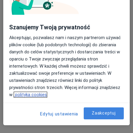
CENTRUM MEDYCZNE K2
Szanujemy Twoją prywatność
·
Więcej
Fizjoterapia, Kardiologia, Ortopedia
816 opinii
Akceptując, pozwalasz nam i naszym partnerom używać
plików cookie (lub podobnych technologii) do zbierania
ul. Żeleńskiego 17, Piła
•
Mapa
danych do celów statystycznych i dostarczania treści w
Szybki test płytkowy
70 zł
oparciu o Twoje zwyczaje przeglądania stron
Pokaż więcej usług
internetowych. W każdej chwili możesz sprawdzić i
zaktualizować swoje preferencje w ustawieniach. W
ustawieniach znajdziesz również linki do polityk
prywatności stron trzecich. Więcej informacji znajdziesz
lek. Jacek Podgajny
lek. Rafał Szuca
lek. Katarzyna
ortopeda
radiolog
Brazowska
w
polityka cookies
psychiatra
Zobacz wszystkich 10 specjalistów
Zaakceptuj
Edytuj ustawienia
Brak dostępnych specjalistów z wolnymi terminami w tym centrum medycznym.