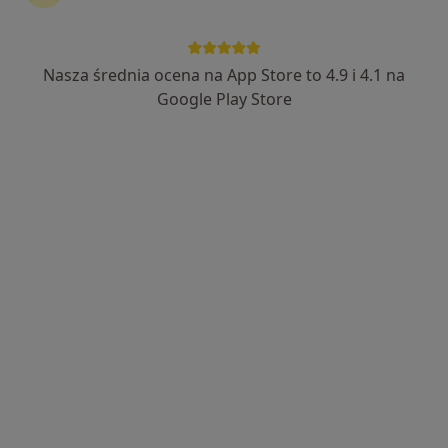
Nasza średnia ocena na App Store to 4.9 i 4.1 na
lek. Rafał Szuca
Google Play Store
·
Więcej
Radiolog, Ultrasonografista
180 opinii
ul. Żeleńskiego 17, Piła
•
Mapa
CENTRUM MEDYCZNE K2
USG piersi
250 zł
Specjalista nie oferuje umawiania online pod tym adresem.
Poproś o wizytę