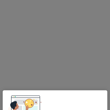
dr n. med. Marek Tomczak
Proktolog, Chirurg
5 opinii
Michała Ogińskiego 11, Piła
•
Mapa
Medica Centrum
Konsultacja proktologiczna
300 zł
Specjalista nie oferuje umawiania online pod tym adresem.
Poproś o wizytę