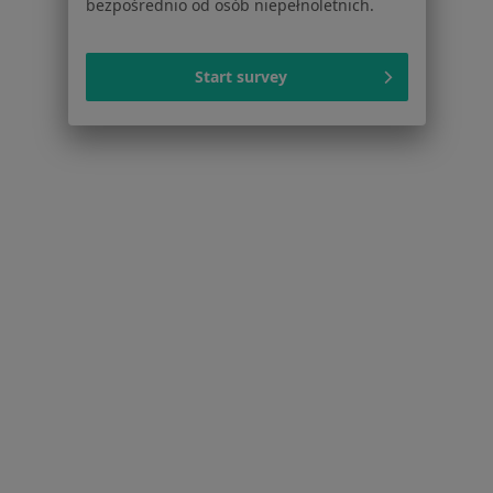
bezpośrednio od osób niepełnoletnich.
Jak działają wyniki wyszukiwania
Dostępność
O nas
Start survey
Praca
Rekrutujemy!
Partnerzy
Centrum prasowe
Kontakt
Dla pacjentów
Lekarze
Placówki medyczne
Pytania i odpowiedzi
Usługi i zabiegi
Choroby
Pomoc
Aplikacje mobilne
Blog dla pacjentów
Dla profesjonalistów