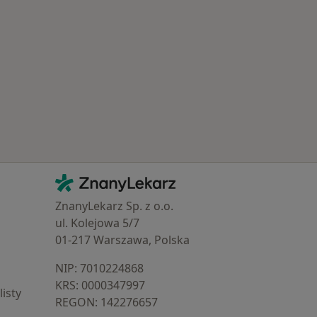
Kontakt
ZnanyLekarz - Strona główna
ZnanyLekarz Sp. z o.o.
ul. Kolejowa 5/7
01-217 Warszawa, Polska
NIP: ⁠7010224868
KRS: ⁠0000347997
isty
REGON: ⁠142276657