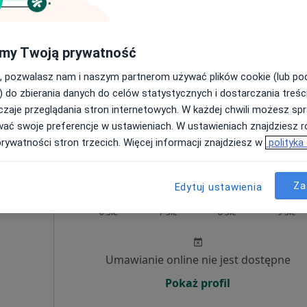
Brak kalendarza w Twojej lokalizacji.
my Twoją prywatność
Pokaż adresy z kalendarzem
, pozwalasz nam i naszym partnerom używać plików cookie (lub p
) do zbierania danych do celów statystycznych i dostarczania treśc
zaje przeglądania stron internetowych. W każdej chwili możesz spr
wać swoje preferencje w ustawieniach. W ustawieniach znajdziesz ró
prywatności stron trzecich. Więcej informacji znajdziesz w
polityka
250 zł
Za
Edytuj ustawienia
ZNE
Dziś
Jutro
Sob,
Ndz,
6 Sie
7 Sie
8 Sie
9 Sie
Umawianie online nie jest dostępne
Pokaż profil