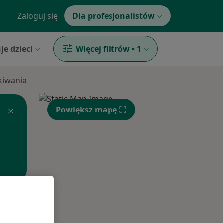
Zaloguj się
Dla profesjonalistów
je dzieci
Więcej filtrów
•
1
ukiwania
Powiększ mapę
Pon,
Wt,
Śr,
10 Sie
11 Sie
12 Sie