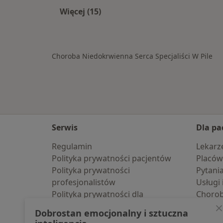
Więcej (15)
Więcej w kategorii: Schorzenia w Pil
Choroba Niedokrwienna Serca Specjaliści W Pile
Serwis
Dla pa
Regulamin
Lekarz
Polityka prywatności pacjentów
Placów
Polityka prywatności
Pytani
profesjonalistów
Usługi 
Polityka prywatności dla
Choro
profesjonalistów, których dane
Pomoc
Dobrostan emocjonalny i sztuczna
pozyskaliśmy samodzielnie
Aplika