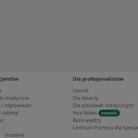
e
cjentów
Dla profesjonalistów
e
Cennik
ki medyczne
Dla lekarzy
a i odpowiedzi
Dla placówek medycznych
i zabiegi
Noa Notes
nowość
by
Baza wiedzy
Centrum Pomocy dla Specjal
cje mobilne