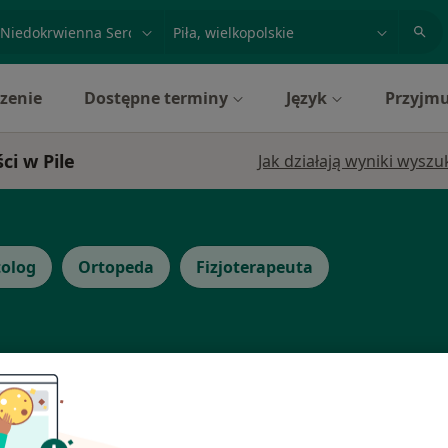
acja, badanie lub nazwisko
miasto lub dzielnica
zenie
Dostępne terminy
Język
Przyjmu
ci w Pile
Jak działają wyniki wysz
olog
Ortopeda
Fizjoterapeuta
Dziś
Jutro
Sob,
Ndz,
6 Sie
7 Sie
8 Sie
9 Sie