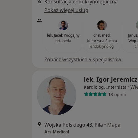
Konsultacja endokrynologiczna
Pokaż więcej usług
lek. Jacek Podgajny
dr n. med.
Janus
ortopeda
Katarzyna Suchta
Wojci
endokrynolog
c
Zobacz wszystkich 9 specjalistów
lek. Igor Jeremicz
·
Wię
Kardiolog, Internista
13 opinii
Wojska Polskiego 43, Piła
•
Mapa
Ars Medical