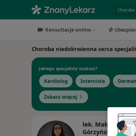
specjaliz
Konsultacje online
Ubezpiec
Choroba niedokrwienna serca specjaliś
Jakiego specjalisty szukasz?
Kardiolog
Internista
Dermat
Zobacz więcej
lek. Małgorzata
Górzyńska