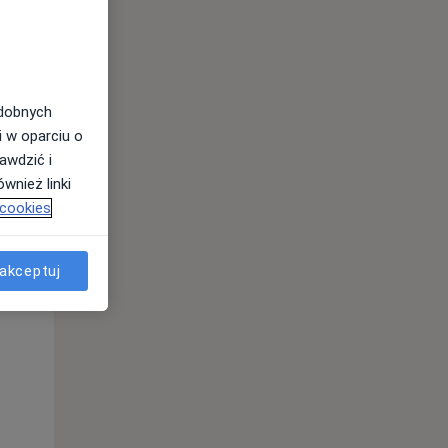
odobnych
i w oparciu o
awdzić i
wnież linki
 cookies
akceptuj
Pon,
Wt,
Śr,
10 Sie
11 Sie
12 Sie