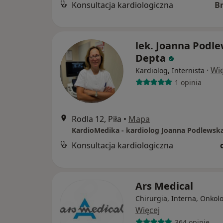
Konsultacja kardiologiczna
B
lek. Joanna Podl
Depta
·
Wię
Kardiolog, Internista
1 opinia
Rodla 12, Piła
•
Mapa
KardioMedika - kardiolog Joanna Podlewsk
Konsultacja kardiologiczna
Ars Medical
Chirurgia, Interna, Onkol
Więcej
364 opinie