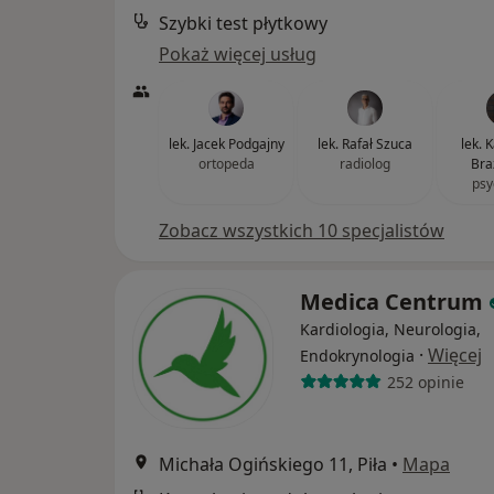
Szybki test płytkowy
Pokaż więcej usług
lek. Jacek Podgajny
lek. Rafał Szuca
lek. 
ortopeda
radiolog
Bra
psy
Zobacz wszystkich 10 specjalistów
Medica Centrum
Kardiologia, Neurologia,
·
Więcej
Endokrynologia
252 opinie
Michała Ogińskiego 11, Piła
•
Mapa