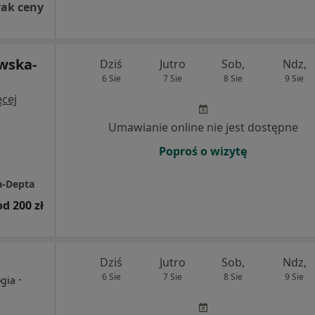
rak ceny
ewska-
Dziś
Jutro
Sob,
Ndz,
6 Sie
7 Sie
8 Sie
9 Sie
cej
Umawianie online nie jest dostępne
Poproś o wizytę
a-Depta
od 200 zł
Dziś
Jutro
Sob,
Ndz,
6 Sie
7 Sie
8 Sie
9 Sie
·
ogia