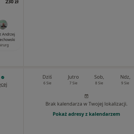
230 zł
z Andrzej
echowski
hirurg
Dziś
Jutro
Sob,
Ndz,
6 Sie
7 Sie
8 Sie
9 Sie
cej
Brak kalendarza w Twojej lokalizacji.
Pokaż adresy z kalendarzem