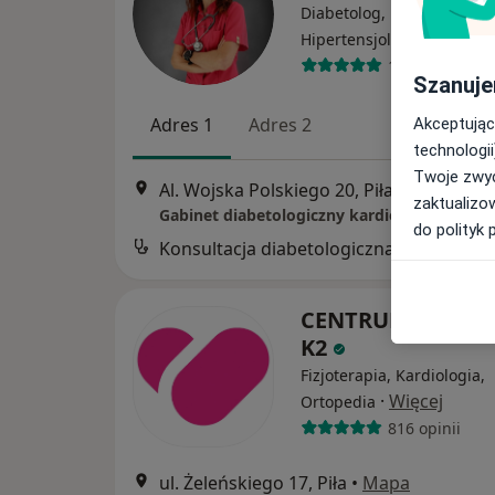
Diabetolog, Kardiolog,
·
Więcej
Hipertensjolog
10 opinii
Szanuje
Adres 1
Adres 2
Akceptując
technologii
Twoje zwyc
Al. Wojska Polskiego 20, Piła
•
Mapa
zaktualizo
Gabinet diabetologiczny kardiologiczny
do polityk 
Konsultacja diabetologiczna
CENTRUM MEDYC
K2
Fizjoterapia, Kardiologia,
·
Więcej
Ortopedia
816 opinii
ul. Żeleńskiego 17, Piła
•
Mapa