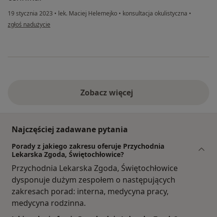
19 stycznia 2023
•
lek. Maciej Helemejko
•
konsultacja okulistyczna
•
w opinii użytkownika Ola
zgłoś nadużycie
Zobacz więcej
Najczęściej zadawane pytania
Porady z jakiego zakresu oferuje Przychodnia
Lekarska Zgoda, Świętochłowice?
Przychodnia Lekarska Zgoda, Świętochłowice
dysponuje dużym zespołem o następujących
zakresach porad: interna, medycyna pracy,
medycyna rodzinna.