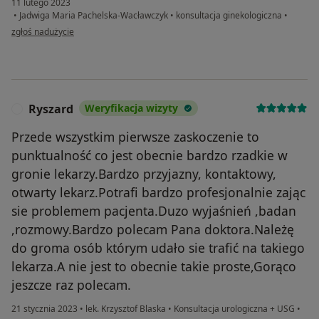
11 lutego 2023
•
Jadwiga Maria Pachelska-Wacławczyk
•
konsultacja ginekologiczna
•
w opinii użytkownika Halina B.
zgłoś nadużycie
Ryszard
Weryfikacja wizyty
R
Przede wszystkim pierwsze zaskoczenie to
punktualność co jest obecnie bardzo rzadkie w
gronie lekarzy.Bardzo przyjazny, kontaktowy,
otwarty lekarz.Potrafi bardzo profesjonalnie zając
sie problemem pacjenta.Duzo wyjaśnień ,badan
,rozmowy.Bardzo polecam Pana doktora.Należę
do groma osób którym udało sie trafić na takiego
lekarza.A nie jest to obecnie takie proste,Gorąco
jeszcze raz polecam.
21 stycznia 2023
•
lek. Krzysztof Blaska
•
Konsultacja urologiczna + USG
•