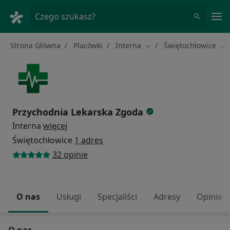
Me
Czego szukasz?
Strona Główna
Placówki
Interna
Świętochłowice
Zmień miasto
Zm
Przychodnia Lekarska Zgoda
Interna
więcej
Świętochłowice
1 adres
32 opinie
O nas
Usługi
Specjaliści
Adresy
Opinie
O nas