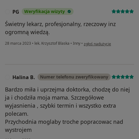
PG
Weryfikacja wizyty
P
Świetny lekarz, profesjonalny, rzeczowy inz
ogromną wiedzą.
w opinii użytkownika PG
28 marca 2023
•
lek. Krzysztof Blaska
•
Inny
•
zgłoś nadużycie
Halina B.
Numer telefonu zweryfikowany
H
Bardzo miła i uprzejma doktorka, chodzę do niej
ja i chodziła moja mama. Szczegółowe
wyjasnienia , szybki termin i wszystko extra
polecam.
Przychodnia moglaby troche popracowac nad
wystrojem