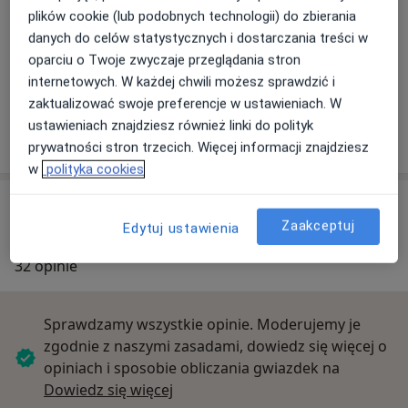
plików cookie (lub podobnych technologii) do zbierania
Powiększ mapę
danych do celów statystycznych i dostarczania treści w
oparciu o Twoje zwyczaje przeglądania stron
internetowych. W każdej chwili możesz sprawdzić i
zaktualizować swoje preferencje w ustawieniach. W
Przychodnia Lekarska Zgoda
ustawieniach znajdziesz również linki do polityk
Juliusza Krauzego 2, 41-603 Świętochłowice
prywatności stron trzecich. Więcej informacji znajdziesz
w
polityka cookies
Opinie o specjalistach (32)
Zaakceptuj
Edytuj ustawienia
32 opinie
Sprawdzamy wszystkie opinie. Moderujemy je
zgodnie z naszymi zasadami, dowiedz się więcej o
opiniach i sposobie obliczania gwiazdek na
Dowiedz się więcej o opiniach
Dowiedz się więcej