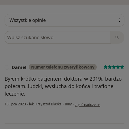
Szukaj w opiniach
Daniel
Numer telefonu zweryfikowany
D
Byłem krótko pacjentem doktora w 2019r, bardzo
polecam..ludzki, wysłucha do końca i trafione
leczenie.
w opinii użytkownika Daniel
18 lipca 2023
•
lek. Krzysztof Blaska
•
Inny
•
zgłoś nadużycie