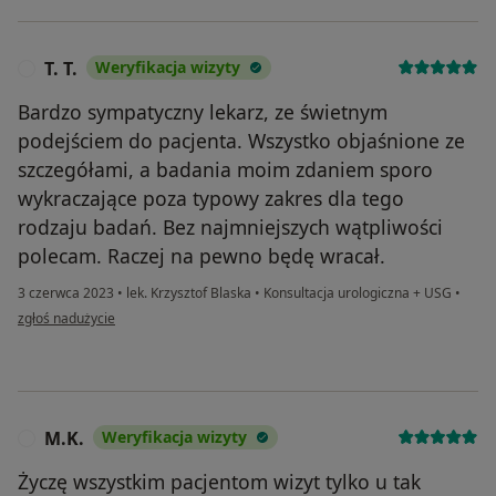
T. T.
Weryfikacja wizyty
T
Bardzo sympatyczny lekarz, ze świetnym
podejściem do pacjenta. Wszystko objaśnione ze
szczegółami, a badania moim zdaniem sporo
wykraczające poza typowy zakres dla tego
rodzaju badań. Bez najmniejszych wątpliwości
polecam. Raczej na pewno będę wracał.
3 czerwca 2023
•
lek. Krzysztof Blaska
•
Konsultacja urologiczna + USG
•
w opinii użytkownika T. T.
zgłoś nadużycie
M.K.
Weryfikacja wizyty
M
Życzę wszystkim pacjentom wizyt tylko u tak