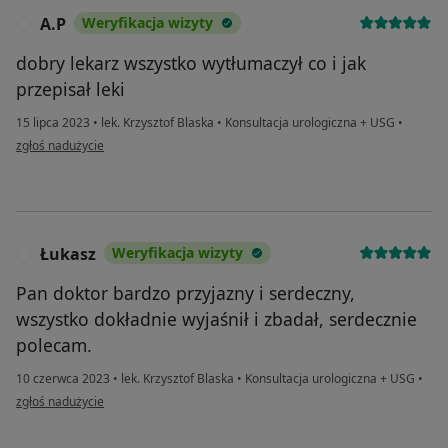
A.P
Weryfikacja wizyty
A
dobry lekarz wszystko wytłumaczył co i jak
przepisał leki
15 lipca 2023
•
lek. Krzysztof Blaska
•
Konsultacja urologiczna + USG
•
w opinii użytkownika A.P
zgłoś nadużycie
Łukasz
Weryfikacja wizyty
Ł
Pan doktor bardzo przyjazny i serdeczny,
wszystko dokładnie wyjaśnił i zbadał, serdecznie
polecam.
10 czerwca 2023
•
lek. Krzysztof Blaska
•
Konsultacja urologiczna + USG
•
w opinii użytkownika Łukasz
zgłoś nadużycie