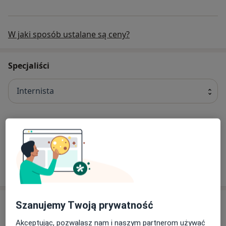
W jaki sposób ustalane są ceny?
Specjaliści
Internista
lek. Adam Blaska
Internista, Lekarz medycyny pracy, Lekarz rodzinny
4 opinie
Adres
Szanujemy Twoją prywatność
Akceptując, pozwalasz nam i naszym partnerom używać