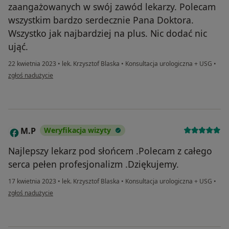
zaangażowanych w swój zawód lekarzy. Polecam
wszystkim bardzo serdecznie Pana Doktora.
Wszystko jak najbardziej na plus. Nic dodać nic
ująć.
22 kwietnia 2023
•
lek. Krzysztof Blaska
•
Konsultacja urologiczna + USG
•
w opinii użytkownika M.K.
zgłoś nadużycie
M.P
Weryfikacja wizyty
M
Najlepszy lekarz pod słońcem .Polecam z całego
serca pełen profesjonalizm .Dziękujemy.
17 kwietnia 2023
•
lek. Krzysztof Blaska
•
Konsultacja urologiczna + USG
•
w opinii użytkownika M.P
zgłoś nadużycie