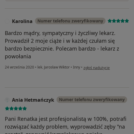
Karolina
Numer telefonu zweryfikowany
K
Bardzo mądry, sympatyczny i życzliwy lekarz.
Prowadził 2 moje ciąże i w każdej czułam się
bardzo bezpiecznie. Polecam bardzo - lekarz z
powołania
w opinii użytkownika Karolina
24 września 2020
•
lek. Jarosław Wiktor
•
Inny
•
zgłoś nadużycie
Ania Hetmańczyk
Numer telefonu zweryfikowany
Pani Renatka jest profesjonalistą w 100%, potrafi
rozwiązać każdy problem, wyprowadzić zęby "na