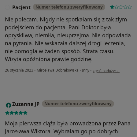
Pacjent
Numer telefonu zweryfikowany
P
Nie polecam. Nigdy nie spotkałam się z tak złym
podejściem do pacjenta. Pani Doktor była
opryskliwa, niemiła, nieuprzejma. Nie odpowiada
na pytania. Nie wskazała dalszej drogi leczenia,
nie pomogła w żaden sposób. Strata czasu.
Wizyta opóźniona prawie godzinę.
w opinii użytkownika Pacje
26 stycznia 2023
•
Mirosława Dobrakowska
•
Inny
•
zgłoś nadużycie
Zuzanna JP
Numer telefonu zweryfikowany
Z
Moja pierwsza ciąża była prowadzona przez Pana
Jarosława Wiktora. Wybrałam go po dobrych