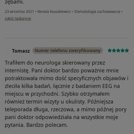
zębami.
23 września 2021
•
Renata Kusiakiewicz
•
Stomatologia zachowawcza
•
w opinii użytkownika Maria
zgłoś nadużycie
Tomasz
Numer telefonu zweryfikowany
T
Trafiłem do neurologa skierowany przez
internistę. Pani doktor bardzo poważnie mnie
potraktowała mimo dość specyficznych objawów i
zleciła kilka badań, łącznie z badaniem EEG na
miejscu w przychodni. Szybko otrzymałem
również termin wizyty u okulisty. Późniejsza
teleporada długa, rzeczowa, a mimo późnej pory
pani doktor odpowiedziała na wszystkie moje
pytania. Bardzo polecam.