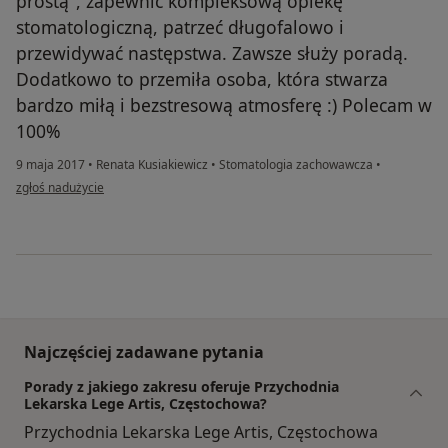
prostą", zapewnić kompleksową opiekę
stomatologiczną, patrzeć długofalowo i
przewidywać następstwa. Zawsze służy poradą.
Dodatkowo to przemiła osoba, która stwarza
bardzo miłą i bezstresową atmosferę :) Polecam w
100%
9 maja 2017
•
Renata Kusiakiewicz
•
Stomatologia zachowawcza
•
w opinii użytkownika Ania Hetmańczyk
zgłoś nadużycie
Najczęściej zadawane pytania
Porady z jakiego zakresu oferuje Przychodnia
Lekarska Lege Artis, Częstochowa?
Przychodnia Lekarska Lege Artis, Częstochowa