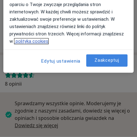
oparciu o Twoje zwyczaje przeglądania stron
Powiększ mapę
internetowych. W każdej chwili możesz sprawdzić i
zaktualizować swoje preferencje w ustawieniach. W
ustawieniach znajdziesz również linki do polityk
Przychodnia Lekarska Lege Artis
prywatności stron trzecich. Więcej informacji znajdziesz
Kutnowska 4, 42-221 Częstochowa
w
polityka cookies
Zaakceptuj
Edytuj ustawienia
Opinie o specjalistach (8)
8 opinii
Sprawdzamy wszystkie opinie. Moderujemy je
zgodnie z naszymi zasadami, dowiedz się więcej o
opiniach i sposobie obliczania gwiazdek na
Dowiedz się więcej o opiniach
Dowiedz się więcej