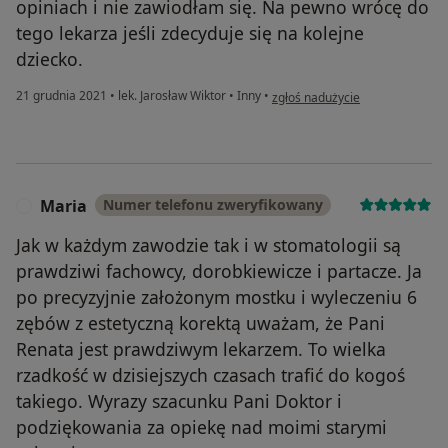
opiniach i nie zawiodłam się. Na pewno wrócę do
tego lekarza jeśli zdecyduje się na kolejne
dziecko.
w opinii użytkownika Zuzanna JP
21 grudnia 2021
•
lek. Jarosław Wiktor
•
Inny
•
zgłoś nadużycie
Maria
Numer telefonu zweryfikowany
M
Jak w każdym zawodzie tak i w stomatologii są
prawdziwi fachowcy, dorobkiewicze i partacze. Ja
po precyzyjnie założonym mostku i wyleczeniu 6
zębów z estetyczną korektą uważam, że Pani
Renata jest prawdziwym lekarzem. To wielka
rzadkość w dzisiejszych czasach trafić do kogoś
takiego. Wyrazy szacunku Pani Doktor i
podziękowania za opiekę nad moimi starymi