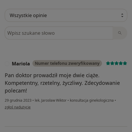
Szukaj w opiniach
Mariola
Numer telefonu zweryfikowany
M
Pan doktor prowadził moje dwie ciąże.
Kompetentny, rzetelny, życzliwy. Zdecydowanie
polecam!
29 grudnia 2023
•
lek. Jarosław Wiktor
•
konsultacja ginekologiczna
•
w opinii użytkownika Mariola
zgłoś nadużycie