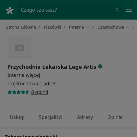
Me
Czego szukasz?
Strona Główna
Placówki
Interna
Częstochowa
Zmień miasto
Zmie
Przychodnia Lekarska Lege Artis
Interna
więcej
Częstochowa
1 adres
8 opinii
Usługi
Specjaliści
Adresy
Opinie
Zobacz inne placówki