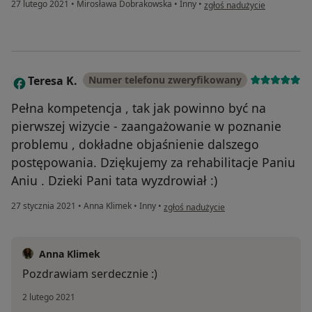
w opinii użytkownika Tomas
27 lutego 2021
•
Mirosława Dobrakowska
•
Inny
•
zgłoś nadużycie
Teresa K.
Numer telefonu zweryfikowany
T
Pełna kompetencja , tak jak powinno być na
pierwszej wizycie - zaangażowanie w poznanie
problemu , dokładne objaśnienie dalszego
postępowania. Dziękujemy za rehabilitacje Paniu
Aniu . Dzieki Pani tata wyzdrowiał :)
w opinii użytkownika Teresa K.
27 stycznia 2021
•
Anna Klimek
•
Inny
•
zgłoś nadużycie
Anna Klimek
Pozdrawiam serdecznie :)
2 lutego 2021