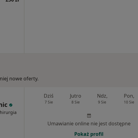
iej nowe oferty.
Dziś
Jutro
Ndz,
Pon,
7 Sie
8 Sie
9 Sie
10 Sie
nic
hirurgia
Umawianie online nie jest dostępne
Pokaż profil