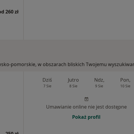
od 260 zł
jawsko-pomorskie, w obszarach bliskich Twojemu wyszukiwan
Dziś
Jutro
Ndz,
Pon,
7 Sie
8 Sie
9 Sie
10 Sie
Umawianie online nie jest dostępne
Pokaż profil
250 zł