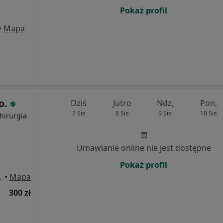
Pokaż profil
•
Mapa
 o.
Dziś
Jutro
Ndz,
Pon,
7 Sie
8 Sie
9 Sie
10 Sie
hirurgia
Umawianie online nie jest dostępne
Pokaż profil
, Bydgoszcz
•
Mapa
300 zł