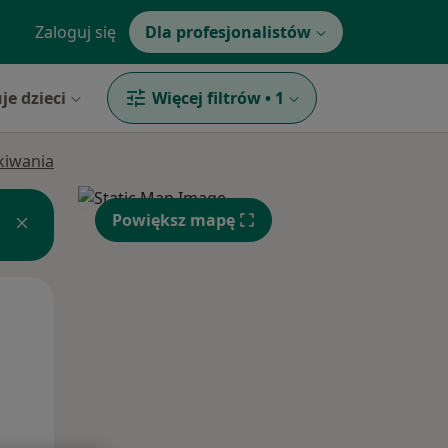
Zaloguj się
Dla profesjonalistów
je dzieci
Więcej filtrów
•
1
ukiwania
Powiększ mapę
Wt,
Śr,
Czw,
11 Sie
12 Sie
13 Sie