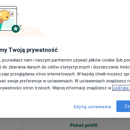
270 zł
my Twoją prywatność
, pozwalasz nam i naszym partnerom używać plików cookie (lub p
) do zbierania danych do celów statystycznych i dostarczania treśc
zaje przeglądania stron internetowych. W każdej chwili możesz spr
wać swoje preferencje w ustawieniach. W ustawieniach znajdziesz ró
prywatności stron trzecich. Więcej informacji znajdziesz w
polityka
zne
Dziś
Jutro
Ndz,
Pon,
7 Sie
8 Sie
9 Sie
10 Sie
Za
Edytuj ustawienia
ięcej
Umawianie online nie jest dostępne
Pokaż profil