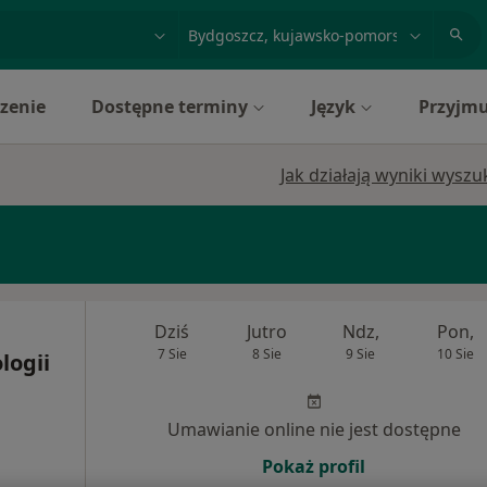
acja, badanie lub nazwisko
miasto lub dzielnica
zenie
Dostępne terminy
Język
Przyjmu
Jak działają wyniki wysz
Dziś
Jutro
Ndz,
Pon,
7 Sie
8 Sie
9 Sie
10 Sie
logii
Umawianie online nie jest dostępne
Pokaż profil