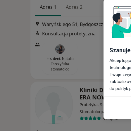
Adres 1
Adres 2
Waryńskiego 51, Bydgoszcz
•
Mapa
Konsultacja protetyczna
Szanuje
lek. dent. Natalia
Akceptując
Tarczyńska
technologii
stomatolog
Twoje zwyc
zaktualizo
do polityk 
Kliniki Dentystyc
ERA NOWA
Protetyka, Stomatologia,
·
W
Stomatologia dziecięca
35 opinii