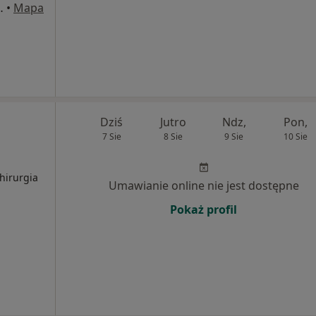
ego 2, Bydgoszcz
•
Mapa
Dziś
Jutro
Ndz,
Pon,
7 Sie
8 Sie
9 Sie
10 Sie
hirurgia
Umawianie online nie jest dostępne
Pokaż profil