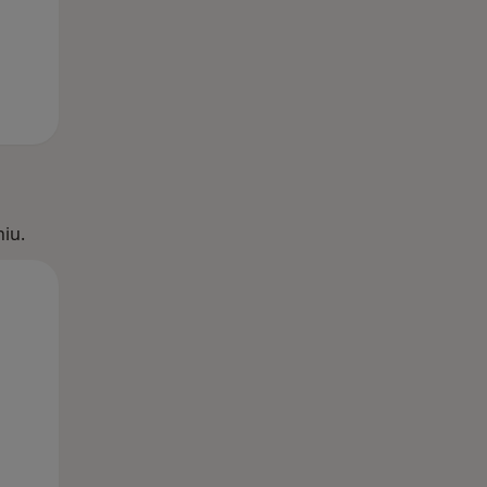
iu.
Wt,
Śr,
Czw,
11 Sie
12 Sie
13 Sie