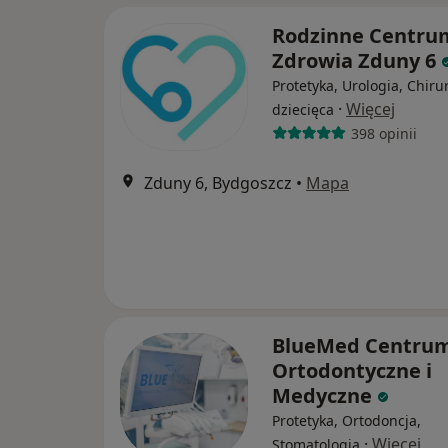
Rodzinne Centru
Zdrowia Zduny 6
Protetyka, Urologia, Chiru
·
Więcej
dziecięca
398 opinii
Zduny 6, Bydgoszcz
•
Mapa
BlueMed Centru
Ortodontyczne i
Medyczne
Protetyka, Ortodoncja,
·
Więcej
Stomatologia