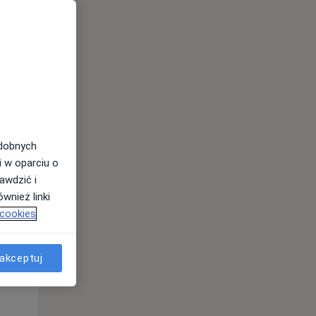
odobnych
i w oparciu o
awdzić i
wnież linki
 cookies
Wt,
Śr,
Czw,
11 Sie
12 Sie
13 Sie
akceptuj