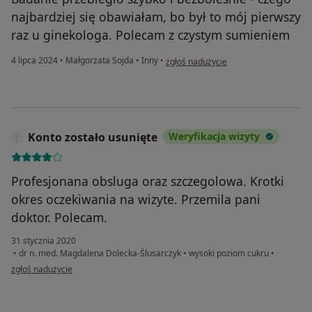
najbardziej się obawiałam, bo był to mój pierwszy
raz u ginekologa. Polecam z czystym sumieniem
w opinii użytkownika WG
4 lipca 2024
•
Małgorzata Sojda
•
Inny
•
zgłoś nadużycie
Konto zostało usunięte
Weryfikacja wizyty
Profesjonana obsluga oraz szczegolowa. Krotki
okres oczekiwania na wizyte. Przemila pani
doktor. Polecam.
31 stycznia 2020
•
dr n. med. Magdalena Dolecka-Ślusarczyk
•
wysoki poziom cukru
•
w opinii użytkownika Konto zostało usunięte
zgłoś nadużycie