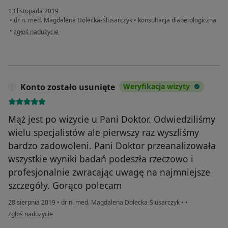
13 listopada 2019
•
dr n. med. Magdalena Dolecka-Ślusarczyk
•
konsultacja diabetologiczna
w opinii użytkownika Pacjent
•
zgłoś nadużycie
Konto zostało usunięte
Weryfikacja wizyty
Mąż jest po wizycie u Pani Doktor. Odwiedziliśmy
wielu specjalistów ale pierwszy raz wyszliśmy
bardzo zadowoleni. Pani Doktor przeanalizowała
wszystkie wyniki badań podeszła rzeczowo i
profesjonalnie zwracając uwagę na najmniejsze
szczegóły. Gorąco polecam
28 sierpnia 2019
•
dr n. med. Magdalena Dolecka-Ślusarczyk
•
•
w opinii użytkownika Konto zostało usunięte
zgłoś nadużycie