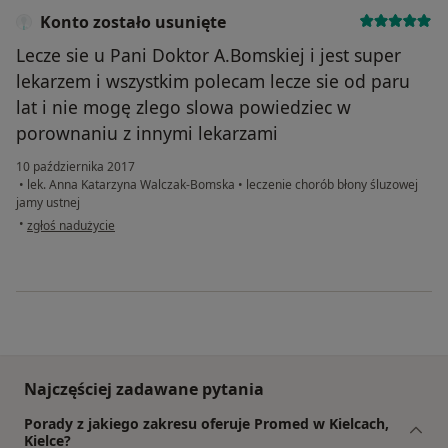
Konto zostało usunięte
Lecze sie u Pani Doktor A.Bomskiej i jest super
lekarzem i wszystkim polecam lecze sie od paru
lat i nie mogę zlego slowa powiedziec w
porownaniu z innymi lekarzami
10 października 2017
•
lek. Anna Katarzyna Walczak-Bomska
•
leczenie chorób błony śluzowej
jamy ustnej
w opinii użytkownika Konto zostało usunięte
•
zgłoś nadużycie
Najczęściej zadawane pytania
Porady z jakiego zakresu oferuje Promed w Kielcach,
Kielce?