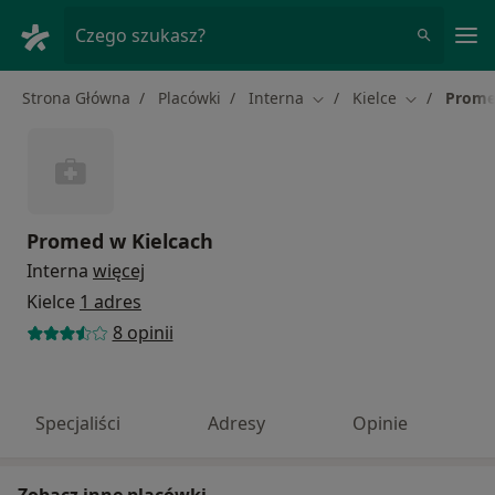
Me
Czego szukasz?
Strona Główna
Placówki
Interna
Kielce
Prome
Zmień miasto
Zmień mias
Promed w Kielcach
Interna
więcej
Kielce
1 adres
8 opinii
Specjaliści
Adresy
Opinie
Zobacz inne placówki