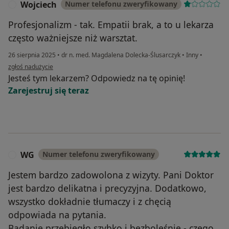
Wojciech
Numer telefonu zweryfikowany
W
Profesjonalizm - tak. Empatii brak, a to u lekarza
często ważniejsze niż warsztat.
26 sierpnia 2025
•
dr n. med. Magdalena Dolecka-Ślusarczyk
•
Inny
•
w opinii użytkownika Wojciech
zgłoś nadużycie
Jesteś tym lekarzem? Odpowiedz na tę opinię!
Zarejestruj się teraz
WG
Numer telefonu zweryfikowany
W
Jestem bardzo zadowolona z wizyty. Pani Doktor
jest bardzo delikatna i precyzyjna. Dodatkowo,
wszystko dokładnie tłumaczy i z chęcią
odpowiada na pytania.
Badanie przebiegło szybko i bezboleśnie - czego