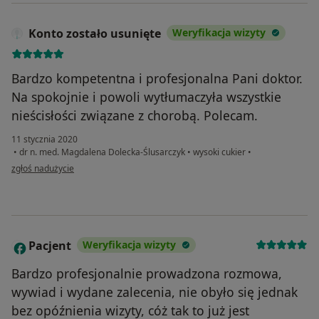
Konto zostało usunięte
Weryfikacja wizyty
Bardzo kompetentna i profesjonalna Pani doktor.
Na spokojnie i powoli wytłumaczyła wszystkie
nieścisłości związane z chorobą. Polecam.
11 stycznia 2020
•
dr n. med. Magdalena Dolecka-Ślusarczyk
•
wysoki cukier
•
w opinii użytkownika Konto zostało usunięte
zgłoś nadużycie
Pacjent
Weryfikacja wizyty
P
Bardzo profesjonalnie prowadzona rozmowa,
wywiad i wydane zalecenia, nie obyło się jednak
bez opóźnienia wizyty, cóż tak to już jest