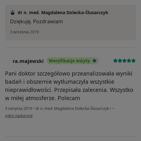
dr n. med. Magdalena Dolecka-Ślusarczyk
Dziękuję. Pozdrawiam
3 września 2019
ra.majewski
Weryfikacja wizyty
R
Pani doktor szczegółowo przeanalizowała wyniki
badań i obszernie wytłumaczyła wszystkie
nieprawidłowości. Przepisała zalecenia. Wszystko
w miłej atmosferze. Polecam
3 sierpnia 2019
•
dr n. med. Magdalena Dolecka-Ślusarczyk
•
•
w opinii użytkownika ra.majewski
zgłoś nadużycie