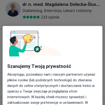
dr n. med. Magdalena Dolecka-Ślusarczyk
Diabetolog, Internista, Lekarz rodzinny
233 opinie
Adres
Powiększ mapę
Szanujemy Twoją prywatność
Akceptując, pozwalasz nam i naszym partnerom używać
Promed w Kielcach
plików cookie (lub podobnych technologii) do zbierania
Karczówkowska 36, 25-711 Kielce
danych do celów statystycznych i dostarczania treści w
Zobacz nasze oferty pracy
oparciu o Twoje zwyczaje przeglądania stron
internetowych. W każdej chwili możesz sprawdzić i
zaktualizować swoje preferencje w ustawieniach. W
Opinie o specjalistach (8)