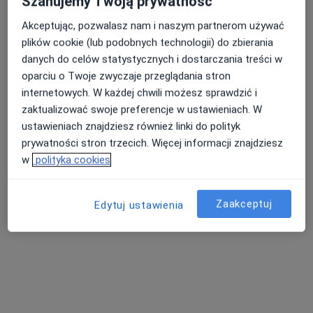
Szanujemy Twoją prywatność
Akceptując, pozwalasz nam i naszym partnerom używać
plików cookie (lub podobnych technologii) do zbierania
Nasza średnia ocena na App Store to 4.9 i 4.1 na
Nie znaleźliśmy specjalistów spełniających
danych do celów statystycznych i dostarczania treści w
Google Play Store
podane kryteria
oparciu o Twoje zwyczaje przeglądania stron
internetowych. W każdej chwili możesz sprawdzić i
Spróbuj zmienić wybraną lokalizację lub wypróbuj
zaktualizować swoje preferencje w ustawieniach. W
konsultacje online ze specjalistami z całego kraju.
ustawieniach znajdziesz również linki do polityk
prywatności stron trzecich. Więcej informacji znajdziesz
Zmień lokalizację
w
polityka cookies
Poszukaj konsultacji online
Zaakceptuj
Edytuj ustawienia
Serwis