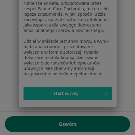
Niniejsza ankieta, przygotowana przez
NIP: ⁠7010224868
zespół Patient Care Doctoralia, ma na celu
lepsze zrozumienie, w jaki sposób ludzie
KRS: ⁠0000347997
korzystają z narzędzi sztucznej inteligencji
REGON: ⁠142276657
jako wsparcia dla swojego dobrostanu
emocjonalnego i zdrowia psychicznego.
Sąd Rejonowy dla m.st. Warszawy w Warszawie XII
Udział w ankiecie jest anonimowy, a wyniki
Wydział Gospodarczy KRS
będą analizowane i prezentowane
wyłącznie w formie zbiorczej. Pytania
Facebook
otwiera się w nowej karcie
dotyczące nastolatków są skierowane
wyłącznie do rodziców lub opiekunów
prawnych. Nie zbieramy informacji
bezpośrednio od osób niepełnoletnich.
otwiera się w nowej karcie
otwiera się w nowej karcie
otwiera się w nowej karcie
otwiera się w nowej karci
otwiera się
otwi
Polska
,
Türkiye
,
España
,
Italia
,
Deutschland
,
Česko
,
otwiera się w nowej karcie
otwiera się w nowej karcie
otwiera się w nowej karcie
otwiera się w nowej kar
otwiera się 
otwier
Portugal
,
México
,
Chile
,
Brasil
,
Argentina
,
Perú
,
Start survey
otwiera się w nowej karc
Colombia
Płatności kartą
ROZPORZĄDZENIE (UE) 2022/2065 (DSA) art. 24:
Otwórz
15.395.179 użytkowników/miesiąc - Czerwiec 2026