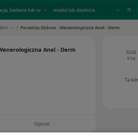
acja, badanie lub nazwisko
miasto lub dzielnica
blin
Poradnia Skórno - Wenerologiczna Anel - Derm
miasto
Zmień miasto
Wenerologiczna Anel - Derm
Dziś
8 Sie
Ta kl
Opinie