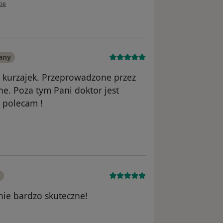
kownika MG
cie
any
 kurzajek. Przeprowadzone przez
ne. Poza tym Pani doktor jest
o polecam !
ika Paulina K.
nie bardzo skuteczne!
ka Pacjent