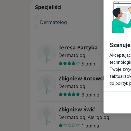
Specjaliści
Dermatolog
Szanuje
Teresa Partyka
Dermatolog
Akceptując
technologii
5 opinii
Twoje zwyc
zaktualizo
Zbigniew Kotowski
do polityk 
Dermatolog
3 opinie
Zbigniew Świć
Dermatolog, Alergolog
1 opinia