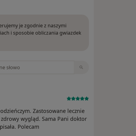
rujemy je zgodnie z naszymi
iach i sposobie obliczania gwiazdek
ięcej o opiniach
niach
łodzieńczym. Zastosowane lecznie
ła zdrowy wygląd. Sama Pani doktor
apisała. Polecam