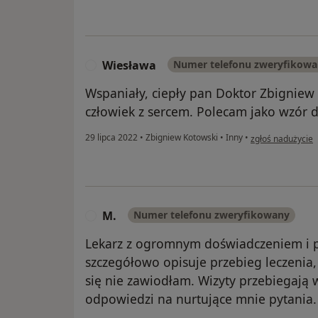
Wiesława
Numer telefonu zweryfikow
W
Wspaniały, ciepły pan Doktor Zbigniew 
człowiek z sercem. Polecam jako wzór 
w opinii użytkow
29 lipca 2022
•
Zbigniew Kotowski
•
Inny
•
zgłoś nadużycie
M.
Numer telefonu zweryfikowany
M
Lekarz z ogromnym doświadczeniem i p
szczegółowo opisuje przebieg leczenia,
się nie zawiodłam. Wizyty przebiegają 
odpowiedzi na nurtujące mnie pytania.