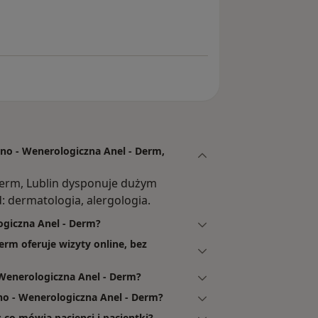
nika M.
rno - Wenerologiczna Anel - Derm,
Derm, Lublin dysponuje dużym
 dermatologia, alergologia.
ogiczna Anel - Derm?
erm oferuje wizyty online, bez
Wenerologiczna Anel - Derm?
o - Wenerologiczna Anel - Derm?
 co mówią pacjenci i pacjentki?