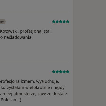
any
Kotowski, profesjonalista i
do naśladowania.
nika Wiesława
rofesjonalizmem, wysłuchuje,
 korzystałam wielokrotnie i nigdy
w miłej atmosferze, zawsze dostaje
 Polecam ;)