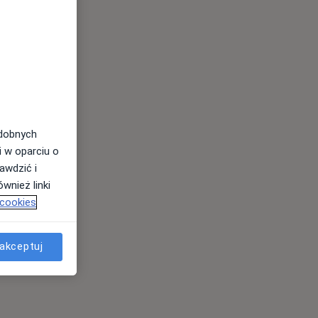
odobnych
i w oparciu o
awdzić i
wnież linki
 cookies
akceptuj