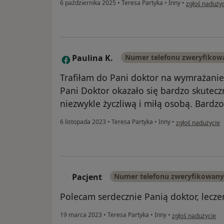
w opinii użyt
6 października 2025
•
Teresa Partyka
•
Inny
•
zgłoś naduży
Paulina K.
Numer telefonu zweryfikow
P
Trafiłam do Pani doktor na wymrażanie
Pani Doktor okazało się bardzo skutecz
niezwykle życzliwą i miłą osobą. Bardz
w opinii użytkown
6 listopada 2023
•
Teresa Partyka
•
Inny
•
zgłoś nadużycie
Pacjent
Numer telefonu zweryfikowany
P
Polecam serdecznie Panią doktor, lecze
w opinii użytkowni
19 marca 2023
•
Teresa Partyka
•
Inny
•
zgłoś nadużycie