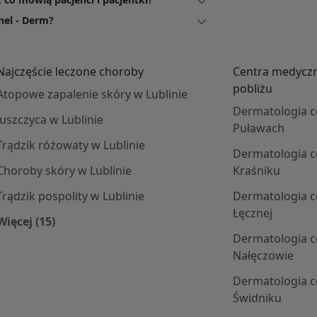
nel - Derm?
Najczęście leczone choroby
Centra medycz
pobliżu
Atopowe zapalenie skóry w Lublinie
Dermatologia 
łuszczyca w Lublinie
Puławach
Trądzik różowaty w Lublinie
Dermatologia 
Choroby skóry w Lublinie
Kraśniku
Trądzik pospolity w Lublinie
Dermatologia 
Łęcznej
Więcej (15)
Więcej w kategorii: Najczęście leczone choroby
Dermatologia 
 centra medyczne
Nałęczowie
Dermatologia 
Świdniku