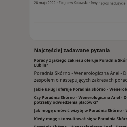
w opinii użytkow
28 maja 2022
•
Zbigniew Kotowski
•
Inny
•
zgłoś nadużycie
Najczęściej zadawane pytania
Porady z jakiego zakresu oferuje Poradnia Skó
Lublin?
Poradnia Skórno - Wenerologiczna Anel - 
zespołem o następujących zakresach porad:
Jakie usługi oferuje Poradnia Skórno - Wenerol
Czy Poradnia Skórno - Wenerologiczna Anel - D
potrzeby odwiedzenia placówki?
Jak mogę umówić wizytę w Poradnia Skórno - 
Kiedy mogę skonsultować się w Poradnia Skórn
Poradnia Skórno - Wenerologiczna Anel - Derm: