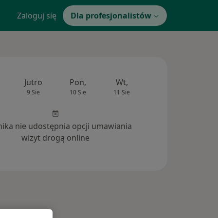
Zaloguj się
Dla profesjonalistów
Jutro
Pon,
Wt,
Śr,
Czw
9 Sie
10 Sie
11 Sie
12 Sie
13 Si
inika nie udostępnia opcji umawiania
wizyt drogą online