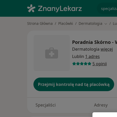
specjaliz
Strona Główna
Placówki
Dermatologia
Lu
Zmień 
Poradnia Skórno - 
Dermatologia
więcej
Lublin
1 adres
5 opinii
Przejmij kontrolę nad tą placówką
Specjaliści
Adresy