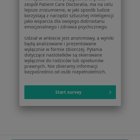
ZnanyLekarz Sp. z o.o.
zespół Patient Care Doctoralia, ma na celu
ul. Kolejowa 5/7
lepsze zrozumienie, w jaki sposób ludzie
01-217 Warszawa, Polska
korzystają z narzędzi sztucznej inteligencji
jako wsparcia dla swojego dobrostanu
emocjonalnego i zdrowia psychicznego.
NIP: ⁠7010224868
KRS: ⁠0000347997
Udział w ankiecie jest anonimowy, a wyniki
REGON: ⁠142276657
będą analizowane i prezentowane
wyłącznie w formie zbiorczej. Pytania
dotyczące nastolatków są skierowane
Sąd Rejonowy dla m.st. Warszawy w Warszawie XII
wyłącznie do rodziców lub opiekunów
Wydział Gospodarczy KRS
prawnych. Nie zbieramy informacji
bezpośrednio od osób niepełnoletnich.
Facebook
otwiera się w nowej karcie
Start survey
otwiera się w nowej karcie
otwiera się w nowej karcie
otwiera się w nowej karcie
otwiera się w nowej karci
otwiera się
otwi
Polska
,
Türkiye
,
España
,
Italia
,
Deutschland
,
Česko
,
otwiera się w nowej karcie
otwiera się w nowej karcie
otwiera się w nowej karcie
otwiera się w nowej kar
otwiera się 
otwier
Portugal
,
México
,
Chile
,
Brasil
,
Argentina
,
Perú
,
otwiera się w nowej karc
Colombia
Płatności kartą