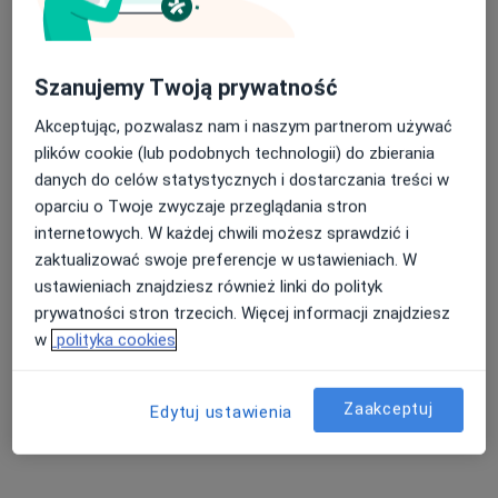
Medycyna estetyczna
25 opinii
Zamojska 8, Lublin
•
Mapa
Nasza średnia ocena na App Store to 4.9 i 4.1 na
Szanujemy Twoją prywatność
Konsultacja z zakresu medycyny estetycznej
150 zł
Google Play Store
Akceptując, pozwalasz nam i naszym partnerom używać
Pokaż więcej usług
plików cookie (lub podobnych technologii) do zbierania
danych do celów statystycznych i dostarczania treści w
oparciu o Twoje zwyczaje przeglądania stron
dr n. med. Ewa Kuklik
internetowych. W każdej chwili możesz sprawdzić i
flebolog
zaktualizować swoje preferencje w ustawieniach. W
ustawieniach znajdziesz również linki do polityk
Brak dostępnych specjalistów z wolnymi terminami w tym centrum medycznym.
prywatności stron trzecich. Więcej informacji znajdziesz
Pokaż profil
w
polityka cookies
Zaakceptuj
Edytuj ustawienia