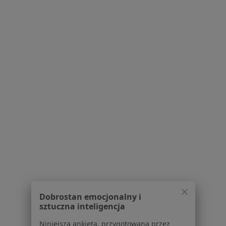
Placówki medyczne
Pytania i odpowiedzi
Usługi i zabiegi
Choroby
Pomoc
Aplikacje mobilne
Blog dla pacjentów
Dla profesjonalistów
Cennik
Dla lekarzy
Dla placówek medycznych
Noa Notes
nowość
Baza wiedzy
Centrum Pomocy dla Specjalisty
Dobrostan emocjonalny i
Kontakt
sztuczna inteligencja
ZnanyLekarz - Strona główna
Niniejsza ankieta, przygotowana przez