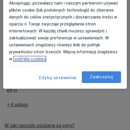
Akceptując, pozwalasz nam i naszym partnerom używać
KTG z opisem
plików cookie (lub podobnych technologii) do zbierania
149 zł
danych do celów statystycznych i dostarczania treści w
oparciu o Twoje zwyczaje przeglądania stron
internetowych. W każdej chwili możesz sprawdzić i
Edukacja przedporodowa
zaktualizować swoje preferencje w ustawieniach. W
Od 149 zł
ustawieniach znajdziesz również linki do polityk
prywatności stron trzecich. Więcej informacji znajdziesz
Tropokolagen
w
polityka cookies
Od 400 zł
Zaakceptuj
Edytuj ustawienia
Teleporada położnicza - porada w trakcie ciąży
69 zł
+ 4 usługi
W jaki sposób ustalane są ceny?