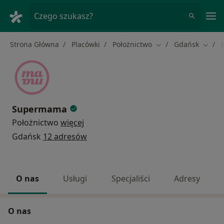
Me
Czego szukasz?
Strona Główna
Placówki
Położnictwo
Gdańsk
Zmień miasto
Zmień
Supermama
Położnictwo
więcej
Gdańsk
12 adresów
O nas
Usługi
Specjaliści
Adresy
O nas