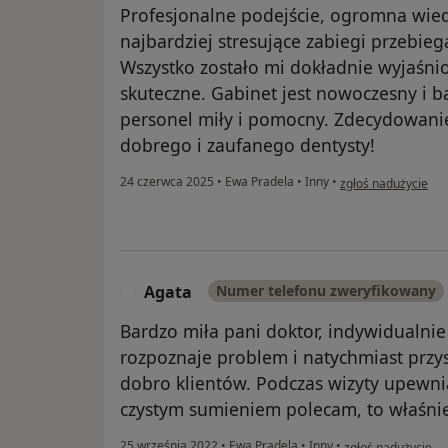
Profesjonalne podejście, ogromna wiedz
najbardziej stresujące zabiegi przebie
Wszystko zostało mi dokładnie wyjaśnio
skuteczne. Gabinet jest nowoczesny i 
personel miły i pomocny. Zdecydowani
dobrego i zaufanego dentysty!
w opinii użytkowni
24 czerwca 2025
•
Ewa Pradela
•
Inny
•
zgłoś nadużycie
Agata
Numer telefonu zweryfikowany
A
Bardzo miła pani doktor, indywidualnie
rozpoznaje problem i natychmiast przy
dobro klientów. Podczas wizyty upewnia
czystym sumieniem polecam, to właśni
w opinii użytkowni
25 września 2022
•
Ewa Pradela
•
Inny
•
zgłoś nadużycie