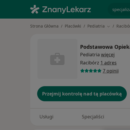
specjaliz
Strona Główna
Placówki
Pediatria
Racibó
Zmień mias
Podstawowa Opiek
Pediatria
więcej
Racibórz
1 adres
7 opinii
Przejmij kontrolę nad tą placówką
Usługi
Specjaliści