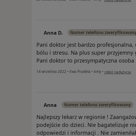
Anna D.
Numer telefonu zweryfikowan
A
Pani doktor jest bardzo profesjonalna, 
bólu i stresu. Na plus super przyjemny g
Pani doktor to przesympatyczna osoba i
w opinii użytkowni
14 września 2022
•
Ewa Pradela
•
Inny
•
zgłoś nadużycie
Anna
Numer telefonu zweryfikowany
A
Najlepszy lekarz w regionie ! Zaangaż
podejście do dzieci. Nie bagatelizuje n
odpowiedzi i informacji . Nie zamienił