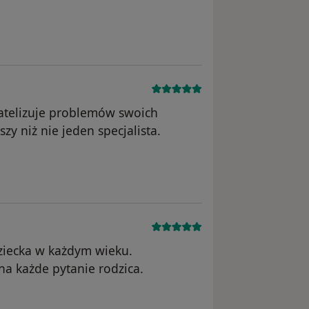
na
gatelizuje problemów swoich
zy niż nie jeden specjalista.
 Konto zostało usunięte
ziecka w każdym wieku.
a każde pytanie rodzica.
użytkownika Konto zostało usunięte