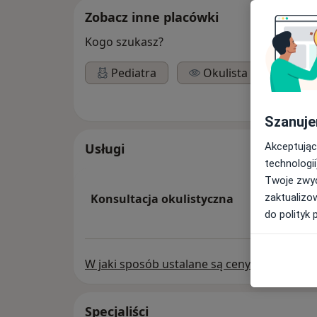
Zobacz inne placówki
Kogo szukasz?
Pediatra
Okulista
Szanuje
Akceptując
Usługi
technologii
Twoje zwyc
zaktualizo
Konsultacja okulistyczna
do polityk 
W jaki sposób ustalane są ceny?
Specjaliści