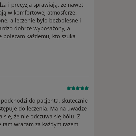
a i precyzja sprawiają, że nawet
gają w komfortowej atmosferze.
ne, a leczenie było bezbolesne i
bardzo dobrze wyposażony, a
e polecam każdemu, kto szuka
ka Grzegorz
 podchodzi do pacjenta, skutecznie
stępuje do leczenia. Ma na uwadze
 się, że nie odczuwa się bólu. Z
e tam wracam za każdym razem.
ka Agata