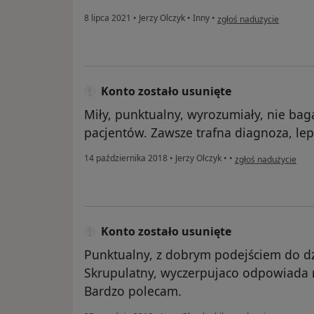
w opinii użytkownika An
8 lipca 2021
•
Jerzy Olczyk
•
Inny
•
zgłoś nadużycie
Konto zostało usunięte
Miły, punktualny, wyrozumiały, nie ba
pacjentów. Zawsze trafna diagnoza, leps
w opinii użytkownika
14 października 2018
•
Jerzy Olczyk
•
•
zgłoś nadużycie
Konto zostało usunięte
Punktualny, z dobrym podejściem do d
Skrupulatny, wyczerpujaco odpowiada n
Bardzo polecam.
w opinii 