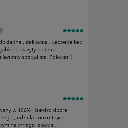
y
dokładna , delikatna . Leczenie bez
abinet i wizyty na czas .
 świetny specjalista. Polecam !
ka Anna D.
owany w 100% , bardzo dobre
iczego , udziela konkretnych
abym na innego lekarza .