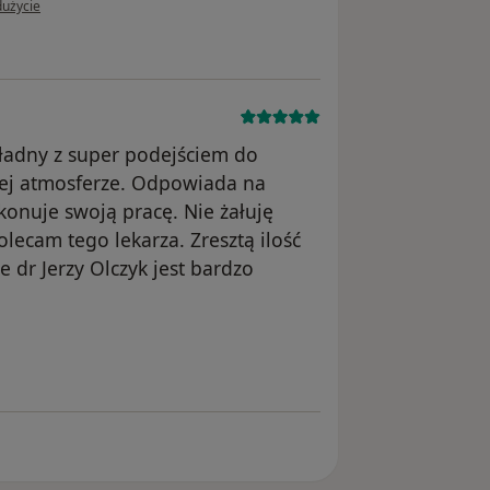
dużycie
ładny z super podejściem do
łej atmosferze. Odpowiada na
konuje swoją pracę. Nie żałuję
olecam tego lekarza. Zresztą ilość
 dr Jerzy Olczyk jest bardzo
 zostało usunięte