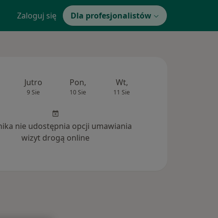
Zaloguj się
Dla profesjonalistów
Jutro
Pon,
Wt,
Śr,
Czw
9 Sie
10 Sie
11 Sie
12 Sie
13 Si
inika nie udostępnia opcji umawiania
wizyt drogą online