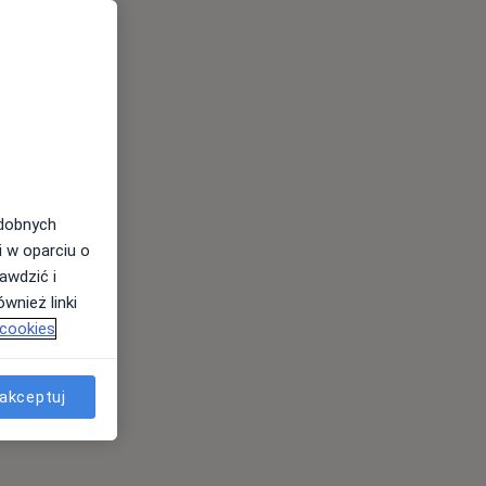
odobnych
i w oparciu o
awdzić i
wnież linki
 cookies
akceptuj