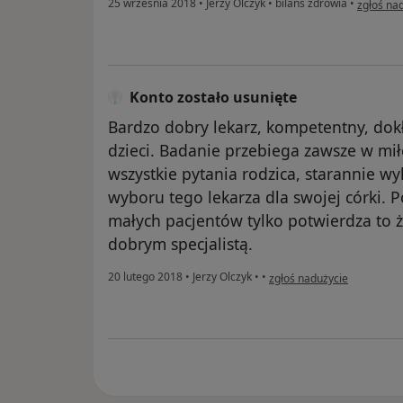
25 września 2018
•
Jerzy Olczyk
•
bilans zdrowia
•
zgłoś na
Konto zostało usunięte
Bardzo dobry lekarz, kompetentny, dok
dzieci. Badanie przebiega zawsze w mi
wszystkie pytania rodzica, starannie wy
wyboru tego lekarza dla swojej córki. P
małych pacjentów tylko potwierdza to że
dobrym specjalistą.
w opinii użytkownika Konto
20 lutego 2018
•
Jerzy Olczyk
•
•
zgłoś nadużycie