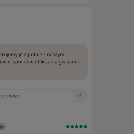
rujemy je zgodnie z naszymi
iach i sposobie obliczania gwiazdek
ięcej o opiniach
niach
ny