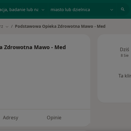
acja, badanie lub nazwisko
miasto lub dzielnica
rz
Podstawowa Opieka Zdrowotna Mawo - Med
to
Zmień miasto
a Zdrowotna Mawo - Med
Dziś
8 Sie
Ta kl
Adresy
Opinie