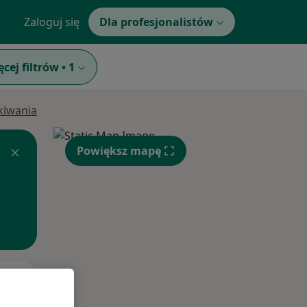
Zaloguj się
Dla profesjonalistów
ęcej filtrów
•
1
ukiwania
Powiększ mapę
Śr,
Czw,
Pt,
12 Sie
13 Sie
14 Sie