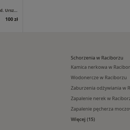
Specjalistyczna Praktyka Lekarska, dr n. med. Urszula Ciechanowska
100 zł
Schorzenia w Raciborzu
Kamica nerkowa w Racibo
Wodonercze w Raciborzu
Zaburzenia odżywiania w 
Zapalenie nerek w Racibor
Zapalenie pęcherza mocz
Więcej (15)
orza
Więcej w kategorii: