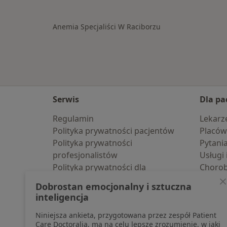
Anemia Specjaliści W Raciborzu
Serwis
Dla pa
Regulamin
Lekarz
Polityka prywatności pacjentów
Placów
Polityka prywatności
Pytani
profesjonalistów
Usługi 
Polityka prywatności dla
Choro
profesjonalistów, których dane
Pomoc
Dobrostan emocjonalny i sztuczna
pozyskaliśmy samodzielnie
Aplika
inteligencja
Polityka cookies
Blog d
Niniejsza ankieta, przygotowana przez zespół Patient
Jak działają wyniki wyszukiwania
Care Doctoralia, ma na celu lepsze zrozumienie, w jaki