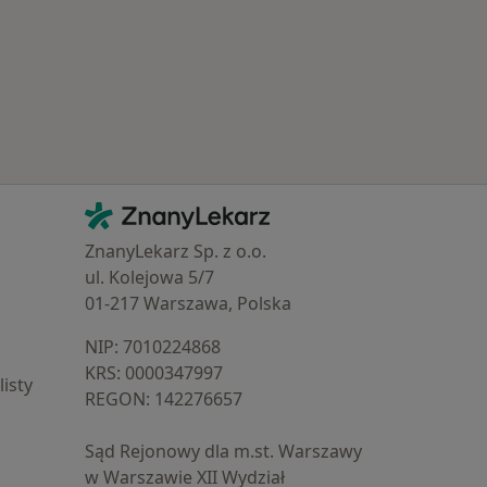
Kontakt
ZnanyLekarz - Strona główna
ZnanyLekarz Sp. z o.o.
ul. Kolejowa 5/7
01-217 Warszawa, Polska
NIP: ⁠7010224868
KRS: ⁠0000347997
isty
REGON: ⁠142276657
Sąd Rejonowy dla m.st. Warszawy
w Warszawie XII Wydział