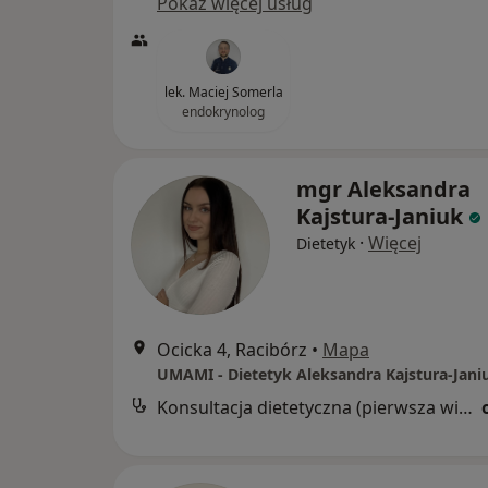
Pokaż więcej usług
lek. Maciej Somerla
endokrynolog
mgr Aleksandra
Kajstura-Janiuk
·
Więcej
Dietetyk
Ocicka 4, Racibórz
•
Mapa
UMAMI - Dietetyk Aleksandra Kajstura-Jani
Konsultacja dietetyczna (pierwsza wizyta)