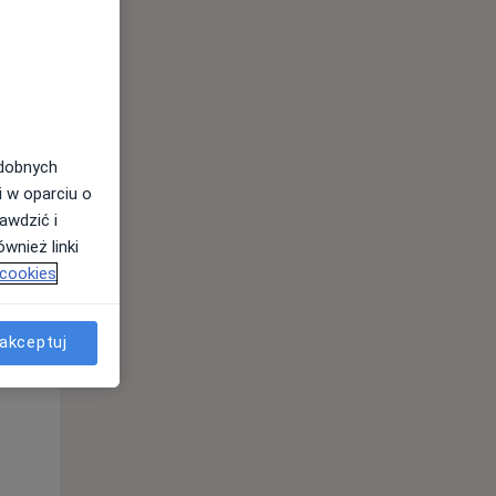
odobnych
i w oparciu o
awdzić i
wnież linki
Śr,
Czw,
Pt,
 cookies
12 Sie
13 Sie
14 Sie
akceptuj