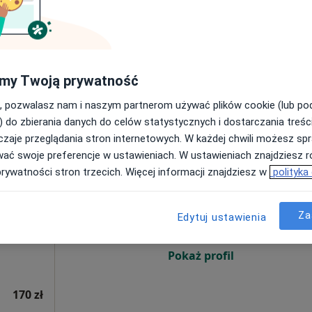
Umawianie online nie jest dostępne
Pokaż numer
my Twoją prywatność
, pozwalasz nam i naszym partnerom używać plików cookie (lub p
rak ceny
) do zbierania danych do celów statystycznych i dostarczania treśc
zaje przeglądania stron internetowych. W każdej chwili możesz spr
wać swoje preferencje w ustawieniach. W ustawieniach znajdziesz ró
C
Dziś
Jutro
Pon,
Wt,
prywatności stron trzecich. Więcej informacji znajdziesz w
polityka
8 Sie
9 Sie
10 Sie
11 Sie
rdiologia
Za
Edytuj ustawienia
Umawianie online nie jest dostępne
Pokaż profil
170 zł