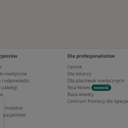
cjentów
Dla profesjonalistów
e
Cennik
ki medyczne
Dla lekarzy
a i odpowiedzi
Dla placówek medycznych
i zabiegi
Noa Notes
nowość
by
Baza wiedzy
Centrum Pomocy dla Specjal
cje mobilne
la pacjentów