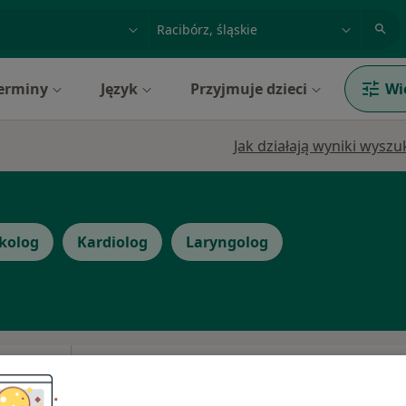
acja, badanie lub nazwisko
miasto lub dzielnica
erminy
Język
Przyjmuje dzieci
Wi
Jak działają wyniki wysz
kolog
Kardiolog
Laryngolog
wczyk-
Dziś
Jutro
Pon,
Wt,
8 Sie
9 Sie
10 Sie
11 Sie