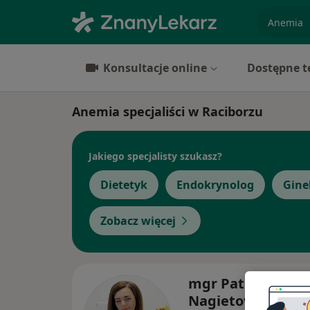
specjaliz
Konsultacje online
Dostępne t
Anemia specjaliści w Raciborzu
Jakiego specjalisty szukasz?
Dietetyk
Endokrynolog
Gine
Zobacz więcej
mgr Patrycja Sze
Nagietowicz