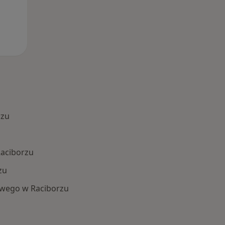
rzu
Raciborzu
zu
owego w Raciborzu
 Schorzenia w Raciborzu