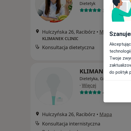
Dietetyk
36 opinii
Hulczyńska 26, Racibórz
•
Mapa
Szanuje
KLIMANEK CLINIC
Akceptując
Konsultacja dietetyczna
B
technologii
Twoje zwyc
zaktualizo
KLIMANEK CLINI
do polityk 
Dietetyka, Ginekologia, Ka
·
Więcej
43 opinie
Hulczyńska 26, Racibórz
•
Mapa
Konsultacja internistyczna