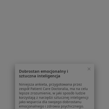
Choroby miazgi w Bełchatowie
Przebarwienia zębów w Bełchatowie
Choroby przyzębia w Bełchatowie
Więcej (15)
Więcej w kategorii: Schorzenia w Bełchatowie
Kamień Nazębny Specjaliści W Bełchatowie
Dobrostan emocjonalny i
sztuczna inteligencja
Niniejsza ankieta, przygotowana przez
Serwis
zespół Patient Care Doctoralia, ma na celu
lepsze zrozumienie, w jaki sposób ludzie
Regulamin
korzystają z narzędzi sztucznej inteligencji
Polityka prywatności pacjentów
jako wsparcia dla swojego dobrostanu
Polityka prywatności profesjonalistów
emocjonalnego i zdrowia psychicznego.