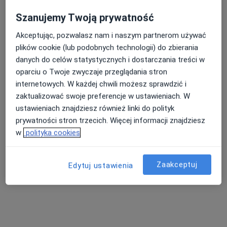
Brak dostępnych specjalistów z wolnymi terminami w tym centrum medycznym.
Szanujemy Twoją prywatność
Pokaż profil
Akceptując, pozwalasz nam i naszym partnerom używać
plików cookie (lub podobnych technologii) do zbierania
danych do celów statystycznych i dostarczania treści w
oparciu o Twoje zwyczaje przeglądania stron
internetowych. W każdej chwili możesz sprawdzić i
zaktualizować swoje preferencje w ustawieniach. W
ustawieniach znajdziesz również linki do polityk
prywatności stron trzecich. Więcej informacji znajdziesz
w
polityka cookies
lic. Marta Bagińska
Higienistka/higienista stomatologiczny
Zaakceptuj
Edytuj ustawienia
20 opinii
Adres 1
Adres 2
1-go Maja 15, Bełchatów
•
Mapa