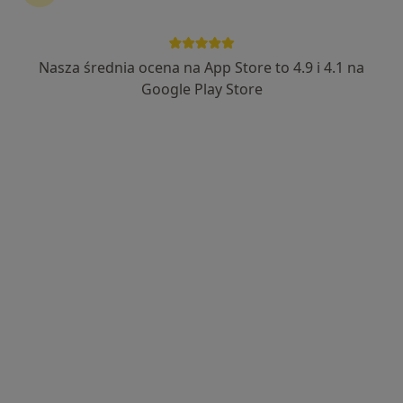
Nasza średnia ocena na App Store to 4.9 i 4.1 na
lek. dent. Justyna Dziedzic
Google Play Store
·
Więcej
Stomatolog
4 opinie
Kolejowa 35, Bełchatów
•
Mapa
Ur-Es Med & SmileHouse - Urologia, Stomatologia, Medycyna Estetyczna.
Konsultacja protetyczna
Darmowa usługa
Specjalista nie oferuje umawiania online pod tym adresem.
Poproś o wizytę