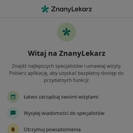
Me
Kamień Nazębny • Bełchatów, łódzkie
Filtry
• 1
Mapa
Kamień nazębny specjaliści w Bełchatowie
Witaj na ZnanyLekarz
Jak działają wyniki wyszukiwania
Znajdź najlepszych specjalistów i umawiaj wizyty.
Pobierz aplikację, aby uzyskać bezpłatny dostęp do
Jakiego specjalisty szukasz?
przydatnych funkcji:
Stomatolog
Higienistka/higienista stomatolo
Łatwo zarządzaj swoimi wizytami
Wysyłaj wiadomości do specjalistów
Otrzymuj powiadomienia