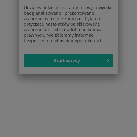
Polityka prywatności dla profesjonalistów, których
Udział w ankiecie jest anonimowy, a wyniki
dane pozyskaliśmy samodzielnie
będą analizowane i prezentowane
Polityka cookies
wyłącznie w formie zbiorczej. Pytania
dotyczące nastolatków są skierowane
Jak działają wyniki wyszukiwania
wyłącznie do rodziców lub opiekunów
Dostępność
prawnych. Nie zbieramy informacji
O nas
bezpośrednio od osób niepełnoletnich.
Praca
Rekrutujemy!
Partnerzy
Start survey
Centrum prasowe
Kontakt
Dla pacjentów
Lekarze
Placówki medyczne
Pytania i odpowiedzi
Usługi i zabiegi
Choroby
Pomoc