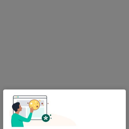
Bezpieczne płatności
Aquarius Implantologia i Stomatologia
Estetyczna Michał Szczutkowski
Stomatologia, Chirurgia stomatologiczna, Protetyka
67 opinii
osiedle Dolnośląskie 113, Bełchatów
•
Mapa
Wizyta bólowa (zaopatrzenie pacjenta)
od 430 zł
lek. dent. Paweł
dr n. med. Adrian
lek. dent. Michał
Porczyk
Gnatek
Szczutkowski
stomatolog
chirurg
stomatolog
stomatologiczny
Zobacz wszystkich 4 specjalistów