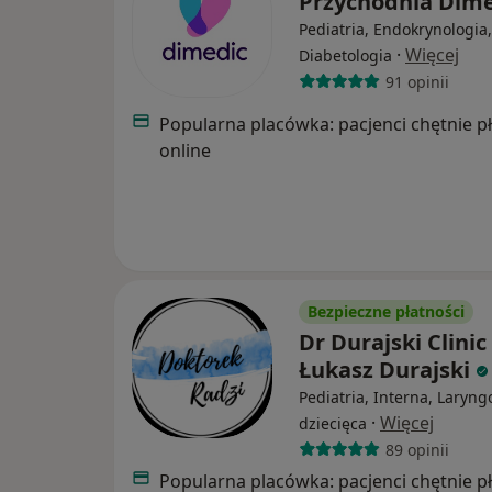
Przychodnia Dim
Pediatria, Endokrynologia,
·
Więcej
Diabetologia
91 opinii
Popularna placówka: pacjenci chętnie p
online
Bezpieczne płatności
Dr Durajski Clinic
Łukasz Durajski
Pediatria, Interna, Laryng
·
Więcej
dziecięca
89 opinii
Popularna placówka: pacjenci chętnie p