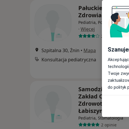
Pałuckie Centru
Zdrowia w Żninie
Pediatria, Położnictwo, Gi
·
Więcej
24 opinie
Szanuje
Szpitalna 30, Żnin
•
Mapa
Konsultacja pediatryczna
Akceptując
technologii
Twoje zwyc
zaktualizo
do polityk 
Samodzielny Publ
Zakład Opieki
Zdrowotnej w
Łabiszynie
Pediatria, Stomatologia
2 opinie