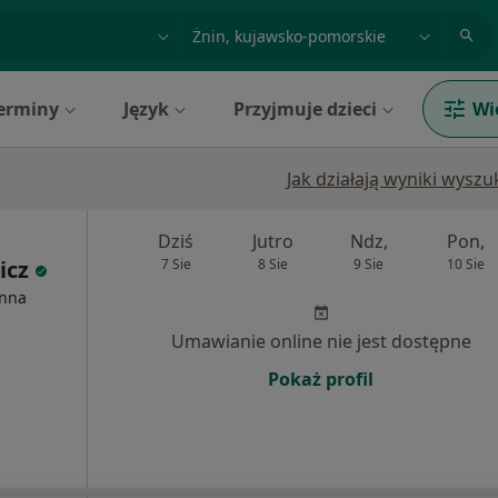
acja, badanie lub nazwisko
miasto lub dzielnica
erminy
Język
Przyjmuje dzieci
Wi
Jak działają wyniki wysz
Dziś
Jutro
Ndz,
Pon,
icz
7 Sie
8 Sie
9 Sie
10 Sie
inna
Umawianie online nie jest dostępne
Pokaż profil