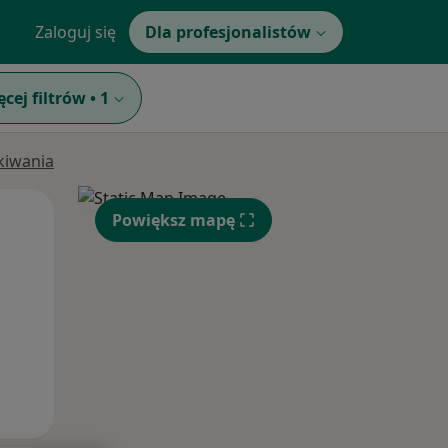
Zaloguj się
Dla profesjonalistów
ęcej filtrów
•
1
ukiwania
Wt,
Śr,
Czw,
Powiększ mapę
11 Sie
12 Sie
13 Sie