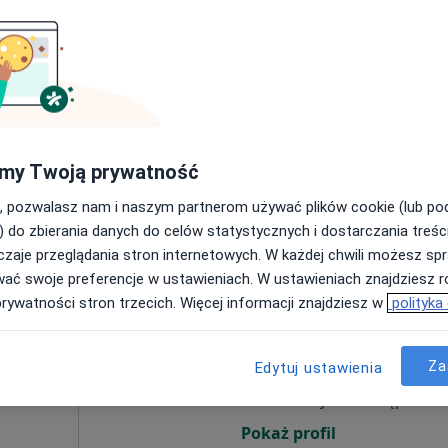
m
Dziś
Jutro
Ndz,
Pon,
7 Sie
8 Sie
9 Sie
10 Sie
nekologia
Umawianie online nie jest dostępne
Pokaż profil
my Twoją prywatność
, pozwalasz nam i naszym partnerom używać plików cookie (lub p
) do zbierania danych do celów statystycznych i dostarczania treśc
zaje przeglądania stron internetowych. W każdej chwili możesz spr
wać swoje preferencje w ustawieniach. W ustawieniach znajdziesz ró
prywatności stron trzecich. Więcej informacji znajdziesz w
polityka
iczny
Dziś
Jutro
Ndz,
Pon,
7 Sie
8 Sie
9 Sie
10 Sie
Za
Edytuj ustawienia
Umawianie online nie jest dostępne
Pokaż profil