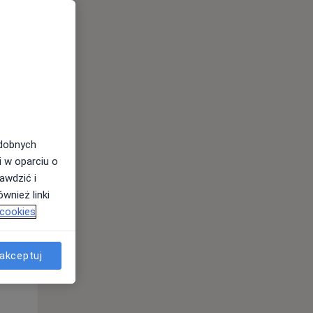
Wt,
Śr,
Czw,
11 Sie
12 Sie
13 Sie
odobnych
i w oparciu o
awdzić i
wnież linki
 cookies
Wt,
Śr,
Czw,
11 Sie
12 Sie
13 Sie
akceptuj