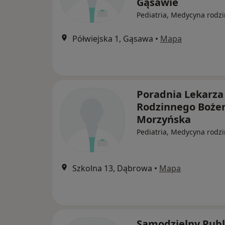
Gąsawie
Pediatria, Medycyna rodz
Półwiejska 1, Gąsawa
•
Mapa
Poradnia Lekarza
Rodzinnego Boże
Morzyńska
Pediatria, Medycyna rodz
Szkolna 13, Dąbrowa
•
Mapa
Samodzielny Publ