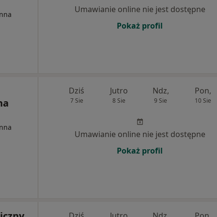
Umawianie online nie jest dostępne
inna
Pokaż profil
Dziś
Jutro
Ndz,
Pon,
na
7 Sie
8 Sie
9 Sie
10 Sie
inna
Umawianie online nie jest dostępne
Pokaż profil
iczny
Dziś
Jutro
Ndz,
Pon,