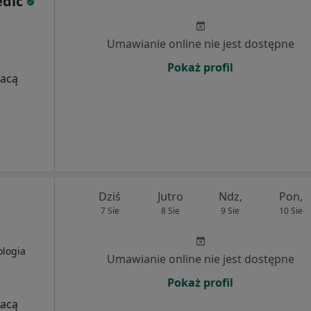
edic
Umawianie online nie jest dostępne
Pokaż profil
łacą
Dziś
Jutro
Ndz,
Pon,
7 Sie
8 Sie
9 Sie
10 Sie
ologia
Umawianie online nie jest dostępne
Pokaż profil
łacą