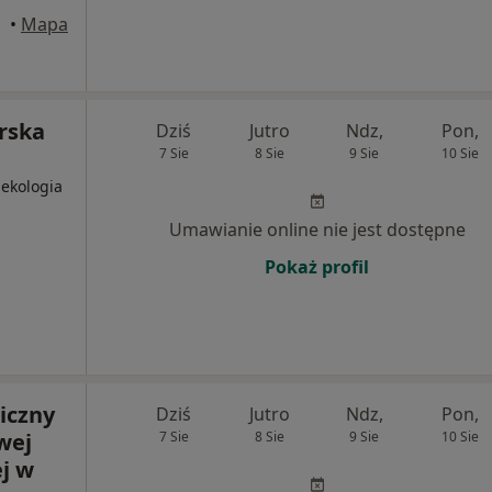
zyn
•
Mapa
rska
Dziś
Jutro
Ndz,
Pon,
7 Sie
8 Sie
9 Sie
10 Sie
nekologia
Umawianie online nie jest dostępne
Pokaż profil
iczny
Dziś
Jutro
Ndz,
Pon,
wej
7 Sie
8 Sie
9 Sie
10 Sie
j w