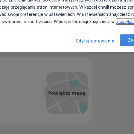
zaje przeglądania stron internetowych. W każdej chwili możesz spr
wać swoje preferencje w ustawieniach. W ustawieniach znajdziesz ró
prywatności stron trzecich. Więcej informacji znajdziesz w
polityka
cz
Za
Edytuj ustawienia
Powiększ mapę