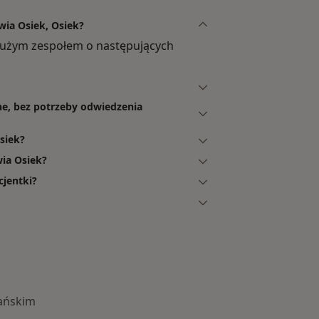
wia Osiek, Osiek?
dużym zespołem o następujących
ne, bez potrzeby odwiedzenia
siek?
ia Osiek?
cjentki?
dańskim