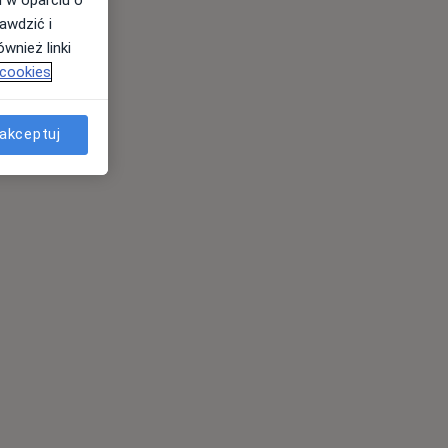
awdzić i
wnież linki
 cookies
akceptuj