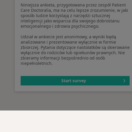
Niniejsza ankieta, przygotowana przez zespół Patient
Care Doctoralia, ma na celu lepsze zrozumienie, w jaki
sposób ludzie korzystają z narzędzi sztucznej
inteligencji jako wsparcia dla swojego dobrostanu
emocjonalnego i zdrowia psychicznego.
Udział w ankiecie jest anonimowy, a wyniki będą
analizowane i prezentowane wyłącznie w formie
zbiorczej. Pytania dotyczące nastolatków są skierowane
wyłącznie do rodziców lub opiekunów prawnych. Nie
zbieramy informacji bezpośrednio od osób
niepełnoletnich.
Start survey
Serwis
Dla pa
Regulamin
Lekarz