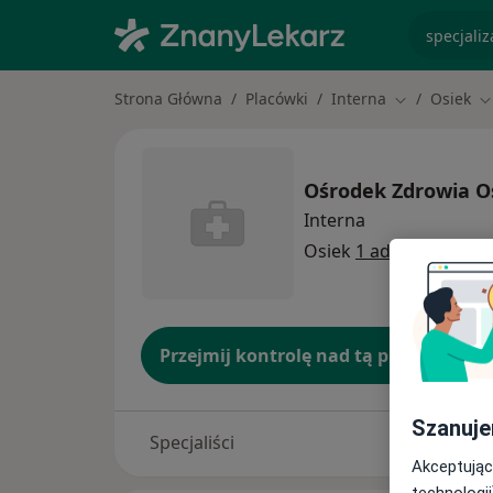
specjaliz
Strona Główna
Placówki
Interna
Osiek
Zmień miasto
Z
Ośrodek Zdrowia O
Interna
Osiek
1 adres
Przejmij kontrolę nad tą placówką
Szanuje
Specjaliści
Akceptując
technologii