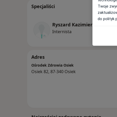
Specjaliści
Twoje zwyc
zaktualizo
do polityk 
Ryszard Kazimierz Pankiewi
Internista
Adres
Ośrodek Zdrowia Osiek
Osiek 82, 87-340 Osiek