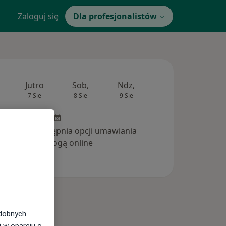
Zaloguj się
Dla profesjonalistów
Jutro
Sob,
Ndz,
Pon,
Wt,
7 Sie
8 Sie
9 Sie
10 Sie
11 Si
inika nie udostępnia opcji umawiania
wizyt drogą online
odobnych
i w oparciu o