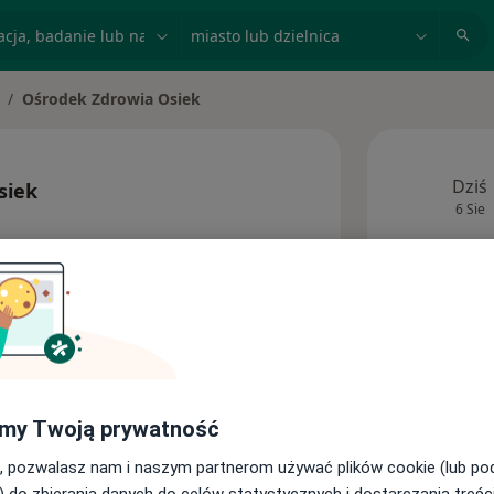
acja, badanie lub nazwisko
miasto lub dzielnica
Ośrodek Zdrowia Osiek
mień miasto
Dziś
siek
6 Sie
Ta kl
my Twoją prywatność
Adresy
, pozwalasz nam i naszym partnerom używać plików cookie (lub p
) do zbierania danych do celów statystycznych i dostarczania treśc