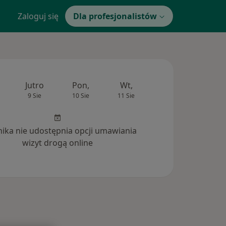
Zaloguj się
Dla profesjonalistów
Jutro
Pon,
Wt,
Śr,
Czw
9 Sie
10 Sie
11 Sie
12 Sie
13 Si
inika nie udostępnia opcji umawiania
wizyt drogą online