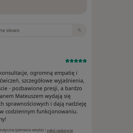
ięcej o opiniach
niach
 konsultacje, ogromną empatię i
y ćwiczeń, szczegółowe wyjaśnienia,
cie - pozbawione presji, a bardzo
 Panem Mateuszem wydają się
 sprawnościowych i dają nadzieję
 w codziennym funkcjonowaniu.
my!
w opinii użytkownika AMS
peutyczna (pierwsza wizyta)
•
zgłoś nadużycie