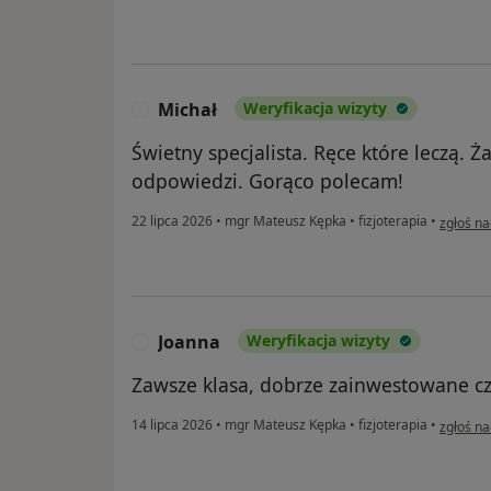
Michał
Weryfikacja wizyty
M
Świetny specjalista. Ręce które leczą.
odpowiedzi. Gorąco polecam!
w opinii
22 lipca 2026
•
mgr Mateusz Kępka
•
fizjoterapia
•
zgłoś na
Joanna
Weryfikacja wizyty
J
Zawsze klasa, dobrze zainwestowane cz
w opinii
14 lipca 2026
•
mgr Mateusz Kępka
•
fizjoterapia
•
zgłoś na