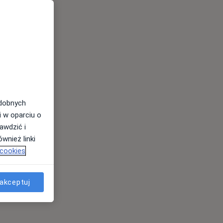
odobnych
i w oparciu o
awdzić i
wnież linki
 cookies
akceptuj