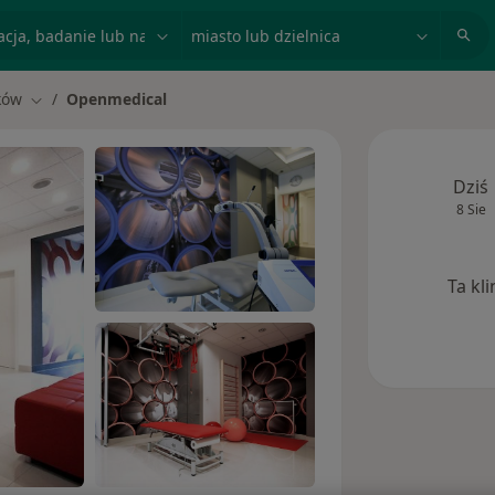
acja, badanie lub nazwisko
miasto lub dzielnica
ków
Openmedical
asto
Zmień miasto
Dziś
8 Sie
Ta kl