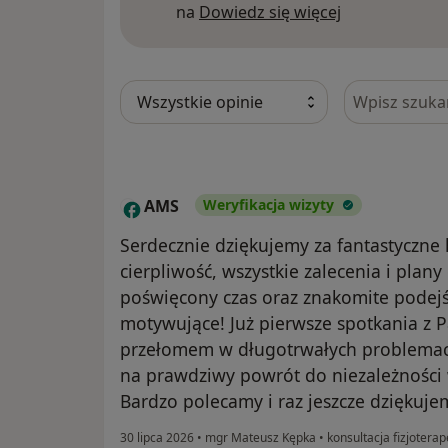
Dowiedz się w
na
Dowiedz się więcej
Szukaj w opi
AMS
Weryfikacja wizyty
A
Serdecznie dziękujemy za fantastyczne
cierpliwość, wszystkie zalecenia i plan
poświęcony czas oraz znakomite podejś
motywujące! Już pierwsze spotkania z
przełomem w długotrwałych problemach
na prawdziwy powrót do niezależności
Bardzo polecamy i raz jeszcze dziękuje
30 lipca 2026
•
mgr Mateusz Kępka
•
konsultacja fizjotera