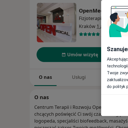
OpenMedical
Fizjoterapia
więcej
Kraków
1 adres
232 opinie
Szanuje
Umów wizytę
Akceptując
technologii
Twoje zwyc
O nas
Usługi
Specjaliści
zaktualizo
do polityk 
O nas
Centrum Terapii i Rozwoju Open Medical to
chcących poświęcić Ci swój czas i uwagę. Le
logopeda, specjaliści biofeedback, masaży
poszerzać zakres Twoich możliwości. Chc