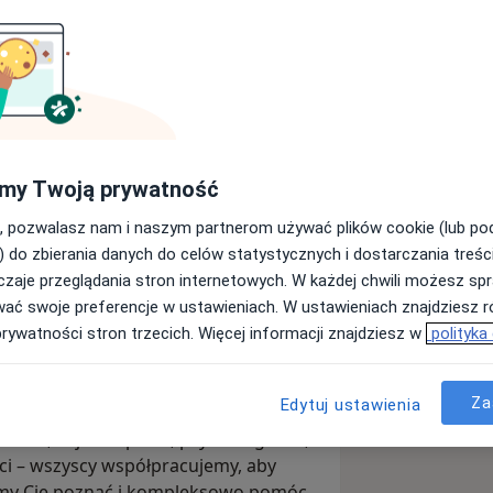
my Twoją prywatność
Wyślij wiadomość
, pozwalasz nam i naszym partnerom używać plików cookie (lub p
) do zbierania danych do celów statystycznych i dostarczania treśc
zaje przeglądania stron internetowych. W każdej chwili możesz spr
Adresy
Opinie
wać swoje preferencje w ustawieniach. W ustawieniach znajdziesz ró
prywatności stron trzecich. Więcej informacji znajdziesz w
polityka
Za
Edytuj ustawienia
 zespół ambitnych specjalistów,
karze, fizjoterapeuci, psychologowie,
ści – wszyscy współpracujemy, aby
emy Cię poznać i kompleksowo pomóc