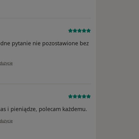
 Żadne pytanie nie pozostawione bez
 użytkownika Michał
dużycie
as i pieniądze, polecam każdemu.
 użytkownika Joanna
dużycie