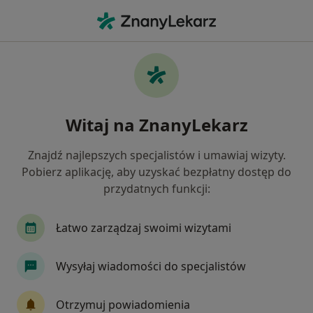
Me
Neurochirurgia • Kraków, małopolskie
Filtry
• 1
Ubezpieczenie
Map
Neurochirurgia placówki w Krakowie
Witaj na ZnanyLekarz
Jak działają wyniki wyszukiwania
Znajdź najlepszych specjalistów i umawiaj wizyty.
Pobierz aplikację, aby uzyskać bezpłatny dostęp do
Wybierz swoje ubezpieczenie
przydatnych funkcji:
Łatwo zarządzaj swoimi wizytami
Wysyłaj wiadomości do specjalistów
Otrzymuj powiadomienia