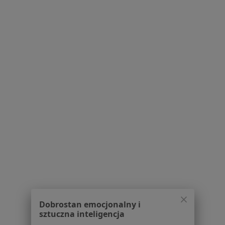
Centrum Medyczne LARMED
·
Więcej
Neurochirurgia, Laryngologia, Pulmonologia
1375 opinii
Lwowska 17/1 i 2, Kraków
•
Mapa
Konsultacja neurochirurgiczna
250 zł
Brak dostępnych specjalistów z wolnymi terminami w tym centrum medycznym.
Pokaż profil
Dobrostan emocjonalny i
sztuczna inteligencja