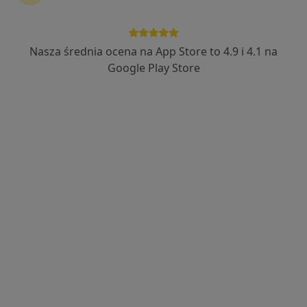
Bezpieczne płatności
Arena Medica
Nasza średnia ocena na App Store to 4.9 i 4.1 na
·
Więcej
Neurochirurgia, Medycyna rodzinna, Neurologia
Google Play Store
90 opinii
Czyżyńska 21/50, Kraków
•
Mapa
Konsultacja neurochirurgiczna
300 zł
lek. Uladzislau
Ulasavets
neurochirurg
Brak dostępnych specjalistów z wolnymi terminami w tym centrum medycznym.
Pokaż profil