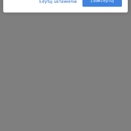
Zaakceptuj
Edytuj ustawienia
APRIORI Centrum Zdrowia - gabinety
medyczne
·
Więcej
Neurochirurgia, Endokrynologia, Kardiologia
2765 opinii
Zawiła 61a, Kraków
•
Mapa
Konsultacja neurochirurgiczna
400 zł
lek. Jędrzej Kubica
neurochirurg
Brak dostępnych specjalistów z wolnymi terminami w tym centrum medycznym.
Pokaż profil