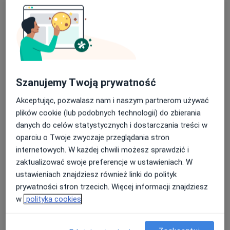
Konsultacja neurochirurgiczna
od 350 zł
Pokaż więcej usług
dr n. med. Wiesław
dr n. med. Rafał
Strohm
Morga
Szanujemy Twoją prywatność
neurochirurg
neurochirurg
Akceptując, pozwalasz nam i naszym partnerom używać
Brak dostępnych specjalistów z wolnymi terminami w tym centrum medycznym.
plików cookie (lub podobnych technologii) do zbierania
Pokaż profil
danych do celów statystycznych i dostarczania treści w
oparciu o Twoje zwyczaje przeglądania stron
internetowych. W każdej chwili możesz sprawdzić i
zaktualizować swoje preferencje w ustawieniach. W
ustawieniach znajdziesz również linki do polityk
prywatności stron trzecich. Więcej informacji znajdziesz
w
polityka cookies