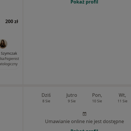
Pokaż profil
200 zł
a Szymczak
tka/higienist
atologiczny
Dziś
Jutro
Pon,
Wt,
8 Sie
9 Sie
10 Sie
11 Sie
Umawianie online nie jest dostępne