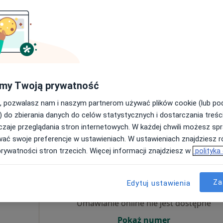
Umawianie online nie jest dostępne
Poproś o wizytę
my Twoją prywatność
, pozwalasz nam i naszym partnerom używać plików cookie (lub p
od 350 zł
) do zbierania danych do celów statystycznych i dostarczania treśc
zaje przeglądania stron internetowych. W każdej chwili możesz spr
wać swoje preferencje w ustawieniach. W ustawieniach znajdziesz ró
prywatności stron trzecich. Więcej informacji znajdziesz w
polityka
 Mitera
Dziś
Jutro
Pon,
Wt,
8 Sie
9 Sie
10 Sie
11 Sie
Za
Edytuj ustawienia
Umawianie online nie jest dostępne
Pokaż numer