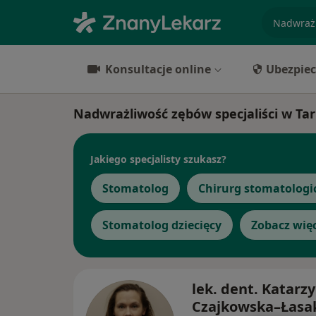
specjaliz
Konsultacje online
Ubezpiec
Nadwrażliwość zębów specjaliści w Ta
Jakiego specjalisty szukasz?
Stomatolog
Chirurg stomatologi
Stomatolog dziecięcy
Zobacz wię
lek. dent. Katarz
Czajkowska–Łasa