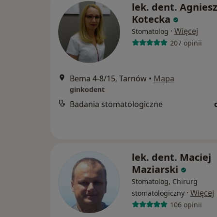
lek. dent. Agnies
Kotecka
·
Więcej
Stomatolog
207 opinii
Bema 4-8/15, Tarnów
•
Mapa
ginkodent
Badania stomatologiczne
lek. dent. Maciej
Maziarski
Stomatolog, Chirurg
·
Więcej
stomatologiczny
106 opinii