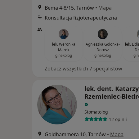
Bema 4-8/15, Tarnów
•
Mapa
Konsultacja fizjoterapeutyczna
lek. Weronika
Agnieszka Golonka-
lek. Lid
Marek
Dorosz
Dz
ginekolog
ginekolog
gin
Zobacz wszystkich 7 specjalistów
lek. dent. Katarz
Rzemieniec-Bied
Stomatolog
12 opinii
Goldhammera 10, Tarnów
•
Mapa