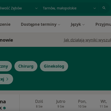
acja, badanie lub nazwisko
miasto lub dzielnica
zenie
Dostępne terminy
Język
Przyjmu
rnowie
Jak działają wyniki wysz
czny
Chirurg
Ginekolog
cej
yna
Dziś
Jutro
Pon,
Wt,
k
8 Sie
9 Sie
10 Sie
11 Sie