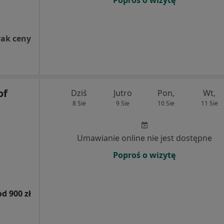
Poproś o wizytę
rak ceny
of
Dziś
Jutro
Pon,
Wt,
8 Sie
9 Sie
10 Sie
11 Sie
Umawianie online nie jest dostępne
Poproś o wizytę
od 900 zł