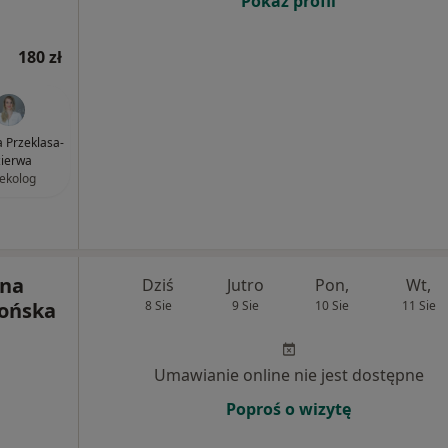
Pokaż profil
180 zł
ia Przeklasa-
ierwa
ekolog
yna
Dziś
Jutro
Pon,
Wt,
rońska
8 Sie
9 Sie
10 Sie
11 Sie
Umawianie online nie jest dostępne
Poproś o wizytę