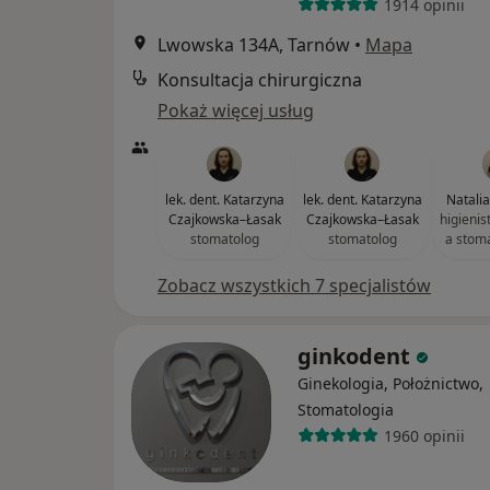
1914 opinii
Lwowska 134A, Tarnów
•
Mapa
Konsultacja chirurgiczna
Pokaż więcej usług
lek. dent. Katarzyna
lek. dent. Katarzyna
Natali
Czajkowska–Łasak
Czajkowska–Łasak
higienis
stomatolog
stomatolog
a stom
Zobacz wszystkich 7 specjalistów
ginkodent
Ginekologia, Położnictwo,
Stomatologia
1960 opinii