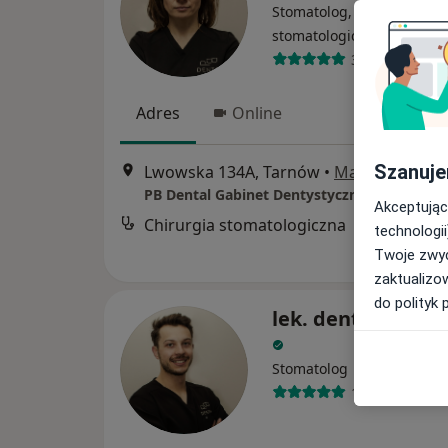
Stomatolog, Chirurg
stomatologiczny
365 opinii
Adres
Online
Szanuje
Lwowska 134A, Tarnów
•
Mapa
PB Dental Gabinet Dentystyczny
Akceptując
Chirurgia stomatologiczna
technologii
Twoje zwyc
zaktualizo
do polityk 
lek. dent. Michał
Stomatolog
133 opinie