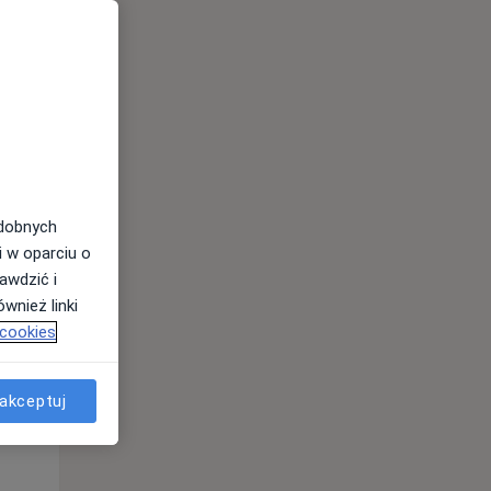
odobnych
i w oparciu o
awdzić i
wnież linki
 cookies
Śr,
Czw,
Pt,
12 Sie
13 Sie
14 Sie
akceptuj