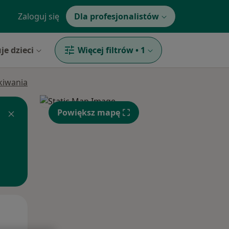
Zaloguj się
Dla profesjonalistów
je dzieci
Więcej filtrów
•
1
ukiwania
Powiększ mapę
Śr,
Czw,
Pt,
12 Sie
13 Sie
14 Sie