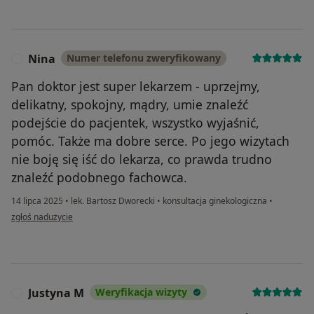
Nina
Numer telefonu zweryfikowany
N
Pan doktor jest super lekarzem - uprzejmy,
delikatny, spokojny, mądry, umie znaleźć
podejście do pacjentek, wszystko wyjaśnić,
pomóc. Także ma dobre serce. Po jego wizytach
nie boję się iść do lekarza, co prawda trudno
znaleźć podobnego fachowca.
14 lipca 2025
•
lek. Bartosz Dworecki
•
konsultacja ginekologiczna
•
w opinii użytkownika Nina
zgłoś nadużycie
Justyna M
Weryfikacja wizyty
J