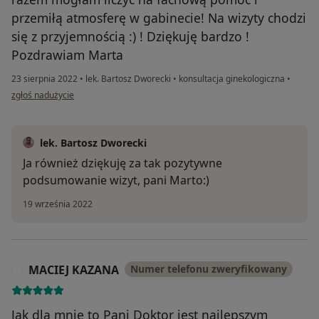
przemiłą atmosferę w gabinecie! Na wizyty chodzi
się z przyjemnością :) ! Dziękuję bardzo !
Pozdrawiam Marta
23 sierpnia 2022
•
lek. Bartosz Dworecki
•
konsultacja ginekologiczna
•
w opinii użytkownika Marta P.
zgłoś nadużycie
lek. Bartosz Dworecki
Ja również dziękuję za tak pozytywne
podsumowanie wizyt, pani Marto:)
19 września 2022
MACIEJ KAZANA
Numer telefonu zweryfikowany
M
Jak dla mnie to Pani Doktor jest najlepszym