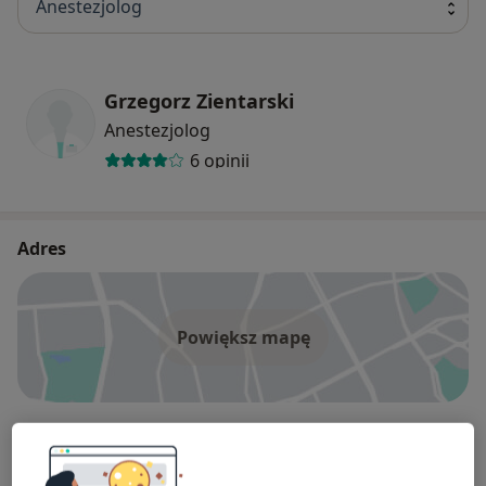
Anestezjolog
Grzegorz Zientarski
Anestezjolog
6 opinii
Adres
Powiększ mapę
Miejskie Centrum Medyczne Podłęże
Al. Piłsudskiego 80, 43-609 Jaworzno