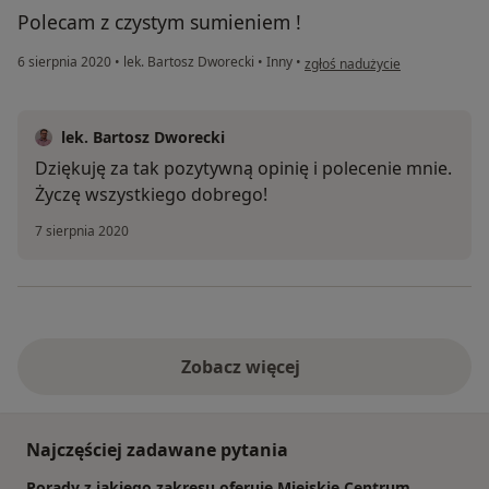
Polecam z czystym sumieniem !
w opinii użytkownika Agnieszk
6 sierpnia 2020
•
lek. Bartosz Dworecki
•
Inny
•
zgłoś nadużycie
lek. Bartosz Dworecki
Dziękuję za tak pozytywną opinię i polecenie mnie.
Życzę wszystkiego dobrego!
7 sierpnia 2020
Zobacz więcej
Najczęściej zadawane pytania
Porady z jakiego zakresu oferuje Miejskie Centrum