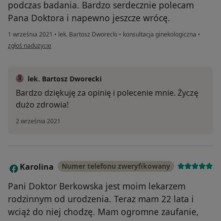
podczas badania. Bardzo serdecznie polecam
Pana Doktora i napewno jeszcze wrócę.
1 września 2021
•
lek. Bartosz Dworecki
•
konsultacja ginekologiczna
•
w opinii użytkownika Magda D
zgłoś nadużycie
lek. Bartosz Dworecki
Bardzo dziękuję za opinię i polecenie mnie. Życzę
dużo zdrowia!
2 września 2021
Karolina
Numer telefonu zweryfikowany
K
Pani Doktor Berkowska jest moim lekarzem
rodzinnym od urodzenia. Teraz mam 22 lata i
wciąż do niej chodzę. Mam ogromne zaufanie,