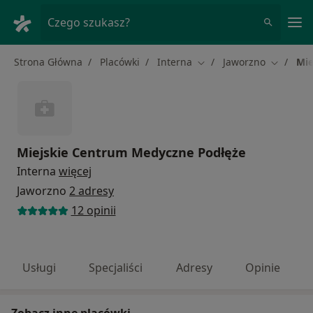
Me
Czego szukasz?
Strona Główna
Placówki
Interna
Jaworzno
Mie
Zmień miasto
Zmień mi
Miejskie Centrum Medyczne Podłęże
Interna
więcej
Jaworzno
2 adresy
12 opinii
Usługi
Specjaliści
Adresy
Opinie
Zobacz inne placówki