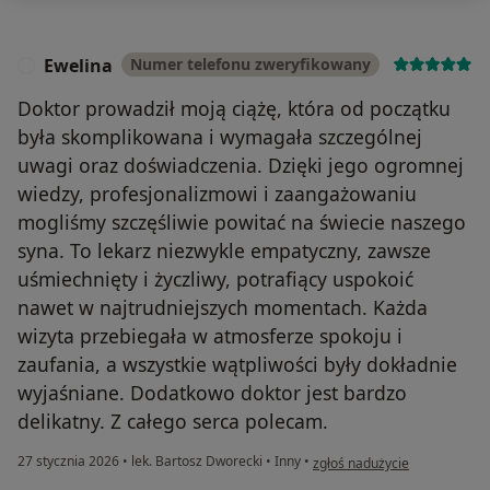
Ewelina
Numer telefonu zweryfikowany
E
Doktor prowadził moją ciążę, która od początku
była skomplikowana i wymagała szczególnej
uwagi oraz doświadczenia. Dzięki jego ogromnej
wiedzy, profesjonalizmowi i zaangażowaniu
mogliśmy szczęśliwie powitać na świecie naszego
syna. To lekarz niezwykle empatyczny, zawsze
uśmiechnięty i życzliwy, potrafiący uspokoić
nawet w najtrudniejszych momentach. Każda
wizyta przebiegała w atmosferze spokoju i
zaufania, a wszystkie wątpliwości były dokładnie
wyjaśniane. Dodatkowo doktor jest bardzo
delikatny. Z całego serca polecam.
w opinii użytkownika Ewelina
27 stycznia 2026
•
lek. Bartosz Dworecki
•
Inny
•
zgłoś nadużycie