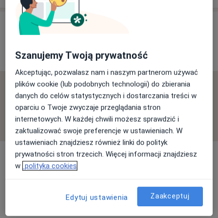
Opinie o specjalistach (12)
Szanujemy Twoją prywatność
12 opinii
Akceptując, pozwalasz nam i naszym partnerom używać
plików cookie (lub podobnych technologii) do zbierania
Sprawdzamy wszystkie opinie. Moderujemy je
danych do celów statystycznych i dostarczania treści w
zgodnie z naszymi zasadami, dowiedz się więcej o
oparciu o Twoje zwyczaje przeglądania stron
opiniach i sposobie obliczania gwiazdek na
internetowych. W każdej chwili możesz sprawdzić i
Dowiedz się więcej o opiniach
Dowiedz się więcej
zaktualizować swoje preferencje w ustawieniach. W
ustawieniach znajdziesz również linki do polityk
prywatności stron trzecich. Więcej informacji znajdziesz
w
polityka cookies
Szukaj w opiniach
Zaakceptuj
Edytuj ustawienia