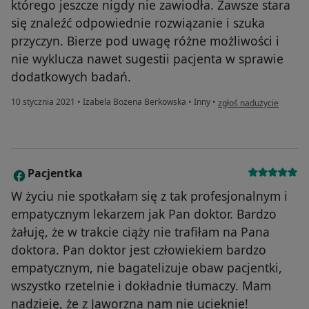
którego jeszcze nigdy nie zawiodła. Zawsze stara
się znaleźć odpowiednie rozwiązanie i szuka
przyczyn. Bierze pod uwagę różne możliwości i
nie wyklucza nawet sugestii pacjenta w sprawie
dodatkowych badań.
w opinii użytkownika Ka
10 stycznia 2021
•
Izabela Bożena Berkowska
•
Inny
•
zgłoś nadużycie
Pacjentka
P
W życiu nie spotkałam się z tak profesjonalnym i
empatycznym lekarzem jak Pan doktor. Bardzo
żałuję, że w trakcie ciąży nie trafiłam na Pana
doktora. Pan doktor jest człowiekiem bardzo
empatycznym, nie bagatelizuje obaw pacjentki,
wszystko rzetelnie i dokładnie tłumaczy. Mam
nadzieję, że z Jaworzna nam nie ucieknie!