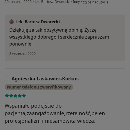
w opinii użytkownika Sabina
29 sierpnia 2020
•
lek. Bartosz Dworecki
•
Inny
•
zgłoś nadużycie
lek. Bartosz Dworecki
Dziękuję za tak pozytywną opinię. Życzę
wszystkiego dobrego i serdecznie zapraszam
ponownie!
2 września 2020
Agnieszka Łaskawiec-Korkus
A
Numer telefonu zweryfikowany
Wspaniałe podejście do
pacjenta,zaangażowanie,rzetelność,pełen
profesjonalizm i niesamowita wiedza.