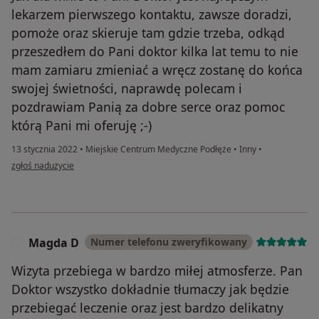
lekarzem pierwszego kontaktu, zawsze doradzi,
pomoże oraz skieruje tam gdzie trzeba, odkąd
przeszedłem do Pani doktor kilka lat temu to nie
mam zamiaru zmieniać a wręcz zostanę do końca
swojej świetności, naprawdę polecam i
pozdrawiam Panią za dobre serce oraz pomoc
którą Pani mi oferuję ;-)
13 stycznia 2022
•
Miejskie Centrum Medyczne Podłęże
•
Inny
•
w opinii użytkownika MACIEJ KAZANA
zgłoś nadużycie
Magda D
Numer telefonu zweryfikowany
M
Wizyta przebiega w bardzo miłej atmosferze. Pan
Doktor wszystko dokładnie tłumaczy jak będzie
przebiegać leczenie oraz jest bardzo delikatny