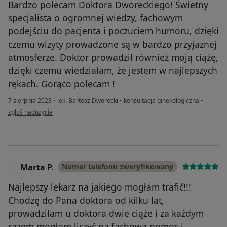
Bardzo polecam Doktora Dworeckiego! Świetny
specjalista o ogromnej wiedzy, fachowym
podejściu do pacjenta i poczuciem humoru, dzięki
czemu wizyty prowadzone są w bardzo przyjaznej
atmosferze. Doktor prowadził również moją ciążę,
dzięki czemu wiedziałam, że jestem w najlepszych
rękach. Gorąco polecam !
7 sierpnia 2023
•
lek. Bartosz Dworecki
•
konsultacja ginekologiczna
•
w opinii użytkownika Justyna M
zgłoś nadużycie
Marta P.
Numer telefonu zweryfikowany
M
Najlepszy lekarz na jakiego mogłam trafić!!!
Chodzę do Pana doktora od kilku lat,
prowadziłam u doktora dwie ciąże i za każdym
razem mogłam liczyć na fachową pomoc i