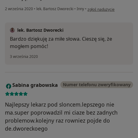
w opinii użytkownika Pacjentk
2 września 2020
•
lek. Bartosz Dworecki
•
Inny
•
zgłoś nadużycie
lek. Bartosz Dworecki
Bardzo dziękuję za miłe słowa. Cieszę się, że
mogłem pomóc!
3 września 2020
Sabina grabowska
Numer telefonu zweryfikowany
S
Najlepszy lekarz pod sloncem.lepszego nie
ma.super poprowadzil mi ciaze bez zadnych
problemow.kolejny raz rowniez pojde do
de.dworeckoego