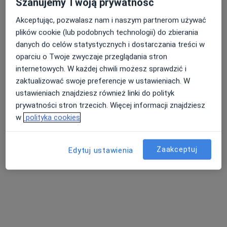
Szanujemy Twoją prywatność
Akceptując, pozwalasz nam i naszym partnerom używać
plików cookie (lub podobnych technologii) do zbierania
Nasza średnia ocena na App Store to 4.9 i 4.1 na
danych do celów statystycznych i dostarczania treści w
Nie znaleźliśmy specjalistów spełniających
Google Play Store
oparciu o Twoje zwyczaje przeglądania stron
podane kryteria
internetowych. W każdej chwili możesz sprawdzić i
zaktualizować swoje preferencje w ustawieniach. W
Spróbuj zmienić wybraną lokalizację lub wypróbuj
ustawieniach znajdziesz również linki do polityk
konsultacje online ze specjalistami z całego kraju.
prywatności stron trzecich. Więcej informacji znajdziesz
w
polityka cookies
Zmień lokalizację
Zaakceptuj
Poszukaj konsultacji online
Edytuj ustawienia