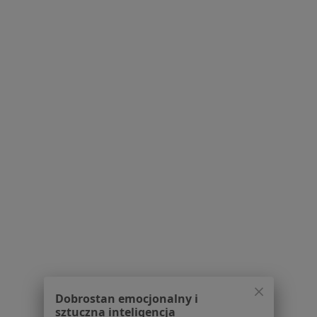
Pytania i odpowiedzi
Usługi i zabiegi
Choroby
Pomoc
Aplikacje mobilne
Blog dla pacjentów
Dla profesjonalistów
Cennik
Dla lekarzy
Dla placówek medycznych
Noa Notes
nowość
Baza wiedzy
Centrum Pomocy dla Specjalisty
Kontakt
ZnanyLekarz - Strona główna
ZnanyLekarz Sp. z o.o.
Dobrostan emocjonalny i
ul. Kolejowa 5/7
sztuczna inteligencja