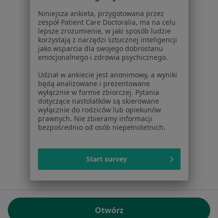
01-217 Warszawa, Polska
Niniejsza ankieta, przygotowana przez
zespół Patient Care Doctoralia, ma na celu
NIP: ⁠7010224868
lepsze zrozumienie, w jaki sposób ludzie
KRS: ⁠0000347997
korzystają z narzędzi sztucznej inteligencji
REGON: ⁠142276657
jako wsparcia dla swojego dobrostanu
emocjonalnego i zdrowia psychicznego.
Sąd Rejonowy dla m.st. Warszawy w Warszawie XII
Udział w ankiecie jest anonimowy, a wyniki
Wydział Gospodarczy KRS
będą analizowane i prezentowane
wyłącznie w formie zbiorczej. Pytania
Facebook
otwiera się w nowej karcie
dotyczące nastolatków są skierowane
wyłącznie do rodziców lub opiekunów
prawnych. Nie zbieramy informacji
bezpośrednio od osób niepełnoletnich.
otwiera się w nowej karcie
otwiera się w nowej karcie
otwiera się w nowej karcie
otwiera się w nowej karci
otwiera się
otwi
Polska
,
Türkiye
,
España
,
Italia
,
Deutschland
,
Česko
,
otwiera się w nowej karcie
otwiera się w nowej karcie
otwiera się w nowej karcie
otwiera się w nowej kar
otwiera się 
otwier
Portugal
,
México
,
Chile
,
Brasil
,
Argentina
,
Perú
,
Start survey
otwiera się w nowej karc
Colombia
Płatności kartą
ROZPORZĄDZENIE (UE) 2022/2065 (DSA) art. 24:
Otwórz