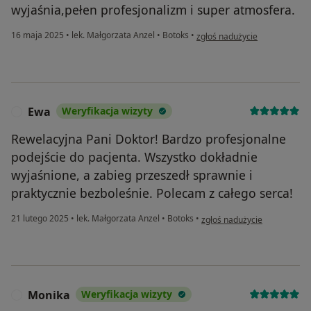
wyjaśnia,pełen profesjonalizm i super atmosfera.
w opinii użytkownika Barbara
16 maja 2025
•
lek. Małgorzata Anzel
•
Botoks
•
zgłoś nadużycie
Ewa
Weryfikacja wizyty
E
Rewelacyjna Pani Doktor! Bardzo profesjonalne
podejście do pacjenta. Wszystko dokładnie
wyjaśnione, a zabieg przeszedł sprawnie i
praktycznie bezboleśnie. Polecam z całego serca!
w opinii użytkownika Ewa
21 lutego 2025
•
lek. Małgorzata Anzel
•
Botoks
•
zgłoś nadużycie
Monika
Weryfikacja wizyty
M