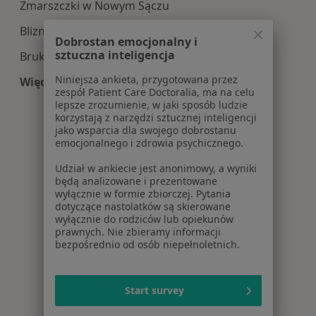
Zmarszczki w Nowym Sączu
Blizny w Nowym Sączu
Dobrostan emocjonalny i
sztuczna inteligencja
Bruksizm w Nowym Sączu
Niniejsza ankieta, przygotowana przez
Więcej (15)
zespół Patient Care Doctoralia, ma na celu
Więcej w kategorii: Najczęście leczone choroby
lepsze zrozumienie, w jaki sposób ludzie
korzystają z narzędzi sztucznej inteligencji
jako wsparcia dla swojego dobrostanu
emocjonalnego i zdrowia psychicznego.
Udział w ankiecie jest anonimowy, a wyniki
będą analizowane i prezentowane
wyłącznie w formie zbiorczej. Pytania
dotyczące nastolatków są skierowane
wyłącznie do rodziców lub opiekunów
prawnych. Nie zbieramy informacji
bezpośrednio od osób niepełnoletnich.
Start survey