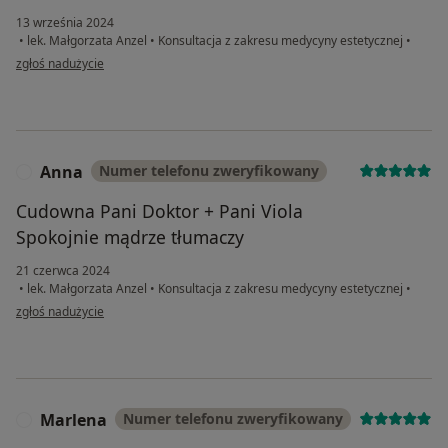
13 września 2024
•
lek. Małgorzata Anzel
•
Konsultacja z zakresu medycyny estetycznej
•
w opinii użytkownika Łukasz
zgłoś nadużycie
Anna
Numer telefonu zweryfikowany
A
Cudowna Pani Doktor + Pani Viola
Spokojnie mądrze tłumaczy
21 czerwca 2024
•
lek. Małgorzata Anzel
•
Konsultacja z zakresu medycyny estetycznej
•
w opinii użytkownika Anna
zgłoś nadużycie
Marlena
Numer telefonu zweryfikowany
M