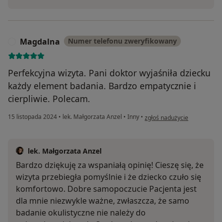
Magdalna
Numer telefonu zweryfikowany
M
Perfekcyjna wizyta. Pani doktor wyjaśniła dziecku
każdy element badania. Bardzo empatycznie i
cierpliwie. Polecam.
w opinii użytkownika Magda
15 listopada 2024
•
lek. Małgorzata Anzel
•
Inny
•
zgłoś nadużycie
lek. Małgorzata Anzel
Bardzo dziękuję za wspaniałą opinię! Cieszę się, że
wizyta przebiegła pomyślnie i że dziecko czuło się
komfortowo. Dobre samopoczucie Pacjenta jest
dla mnie niezwykle ważne, zwłaszcza, że samo
badanie okulistyczne nie należy do