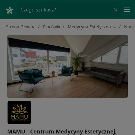
Me
Czego szukasz?
Strona Główna
Placówki
Medycyna Estetyczna
Nowy
Zmień mia
MAMU - Centrum Medycyny Estetycznej,