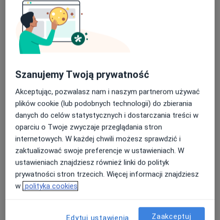
Umów
Kwas hialuronowy
Kwas hialuronowy
Szczegóły
Szanujemy Twoją prywatność
Umów
Akceptując, pozwalasz nam i naszym partnerom używać
plików cookie (lub podobnych technologii) do zbierania
danych do celów statystycznych i dostarczania treści w
Mezoterapia
oparciu o Twoje zwyczaje przeglądania stron
mezoterapia
Szczegóły
internetowych. W każdej chwili możesz sprawdzić i
zaktualizować swoje preferencje w ustawieniach. W
Umów
ustawieniach znajdziesz również linki do polityk
prywatności stron trzecich. Więcej informacji znajdziesz
w
polityka cookies
Modelowanie ust
modelowanie ust
Od 1 000 zł
Szczegóły
Zaakceptuj
Edytuj ustawienia