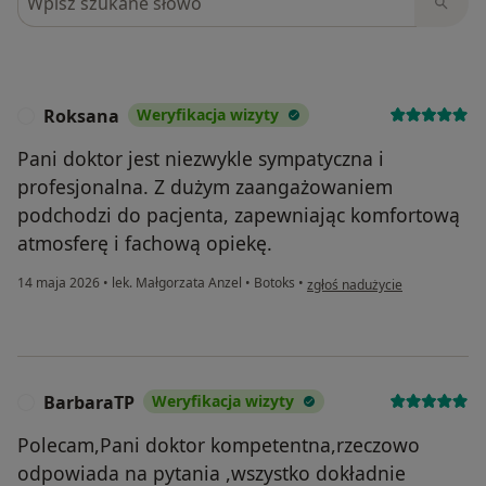
Roksana
Weryfikacja wizyty
R
Pani doktor jest niezwykle sympatyczna i
profesjonalna. Z dużym zaangażowaniem
podchodzi do pacjenta, zapewniając komfortową
atmosferę i fachową opiekę.
w opinii użytkownika Roksana
14 maja 2026
•
lek. Małgorzata Anzel
•
Botoks
•
zgłoś nadużycie
BarbaraTP
Weryfikacja wizyty
B
Polecam,Pani doktor kompetentna,rzeczowo
odpowiada na pytania ,wszystko dokładnie