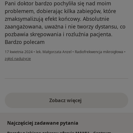
Pani doktor bardzo pochyliła się nad moim
problemem, dobierając kilka zabiegów, które
zmaksymalizują efekt końcowy. Absolutnie
zaangażowana, uważna i nie tworzy dystansu, co
pozbawia skrępowania i rozluźnia pacjenta.
Bardzo polecam
17 kwietnia 2024
•
lek. Małgorzata Anzel
•
Radiofrekwencja mikroigłowa
•
w opinii użytkownika Marlena
zgłoś nadużycie
Zobacz więcej
Najczęściej zadawane pytania