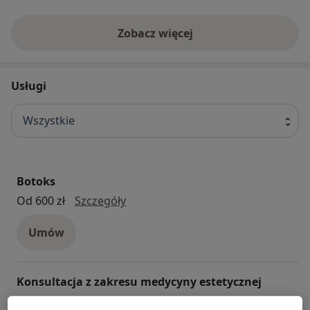
Zobacz więcej
Usługi
Wszystkie
Botoks
Botoks
Od 600 zł
Szczegóły
Umów
Konsultacja z zakresu medycyny estetycznej
Konsultacja z zakresu medycyny estetycznej
Szczegóły