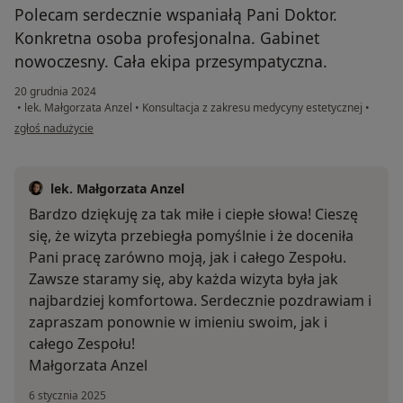
Polecam serdecznie wspaniałą Pani Doktor.
Konkretna osoba profesjonalna. Gabinet
nowoczesny. Cała ekipa przesympatyczna.
20 grudnia 2024
•
lek. Małgorzata Anzel
•
Konsultacja z zakresu medycyny estetycznej
•
w opinii użytkownika Monika
zgłoś nadużycie
lek. Małgorzata Anzel
Bardzo dziękuję za tak miłe i ciepłe słowa! Cieszę
się, że wizyta przebiegła pomyślnie i że doceniła
Pani pracę zarówno moją, jak i całego Zespołu.
Zawsze staramy się, aby każda wizyta była jak
najbardziej komfortowa. Serdecznie pozdrawiam i
zapraszam ponownie w imieniu swoim, jak i
całego Zespołu!
Małgorzata Anzel
6 stycznia 2025