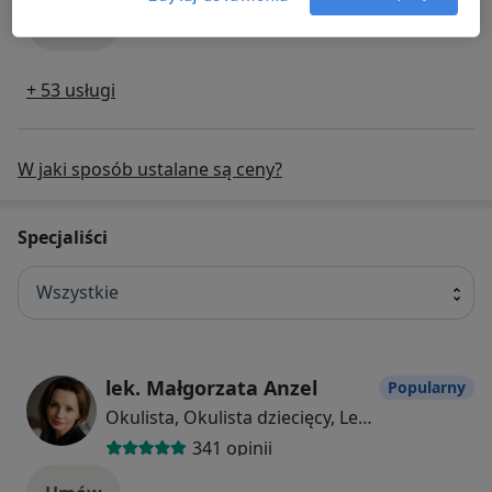
Umów
+ 53 usługi
W jaki sposób ustalane są ceny?
Specjaliści
Wszystkie
lek. Małgorzata Anzel
Popularny
Okulista, Okulista dziecięcy, Lekarz wykonujący zabiegi medycyny estetycznej
341 opinii