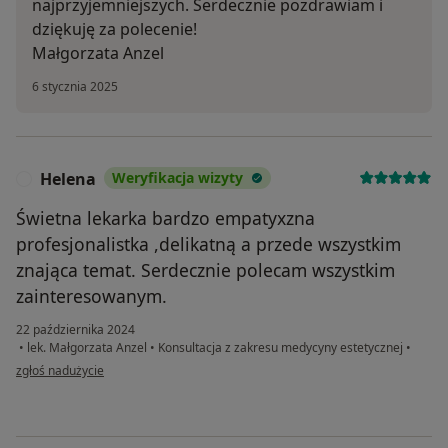
najprzyjemniejszych. Serdecznie pozdrawiam i
dziękuję za polecenie!
Małgorzata Anzel
6 stycznia 2025
Helena
Weryfikacja wizyty
H
Świetna lekarka bardzo empatyxzna
profesjonalistka ,delikatną a przede wszystkim
znająca temat. Serdecznie polecam wszystkim
zainteresowanym.
22 października 2024
•
lek. Małgorzata Anzel
•
Konsultacja z zakresu medycyny estetycznej
•
w opinii użytkownika Helena
zgłoś nadużycie