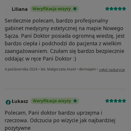
Liliana
Weryfikacja wizyty
L
Serdecznie polecam, bardzo profesjonalny
gabinet medycyny estetycznej na mapie Nowego
Sącza. Pani Doktor posiada ogromną wiedzę, jest
bardzo ciepła i podchodzi do pacjenta z wielkim
zaangażowaniem. Czułam się bardzo bezpiecznie
oddając w ręce Pani Doktor :)
w opinii użytkownika
4 października 2024
•
lek. Małgorzata Anzel
•
dermapen
•
zgłoś nadużycie
Łukasz
Weryfikacja wizyty
Ł
Polecam, Pani doktor bardzo uprzejma i
rzeczowa. Odczucia po wizycie jak najbardziej
pozytywne