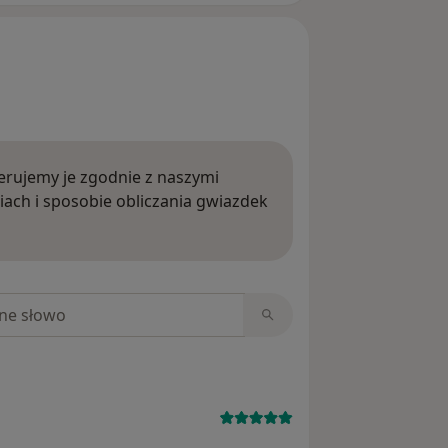
rujemy je zgodnie z naszymi
iach i sposobie obliczania gwiazdek
ięcej o opiniach
niach