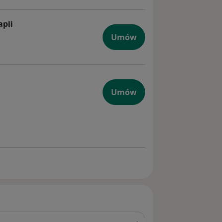
apii
metodą skleroterapii
Umów
rzeżnego odbytu
Umów