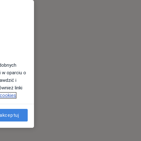
odobnych
i w oparciu o
awdzić i
wnież linki
 cookies
akceptuj