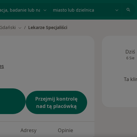
acja, badanie lub nazwisko
miasto lub dzielnica
 Gdański
Lekarze Specjaliści
Zmień miasto
Dziś
6 Sie
es
Ta kl
Przejmij kontrolę
nad tą placówką
Adresy
Opinie