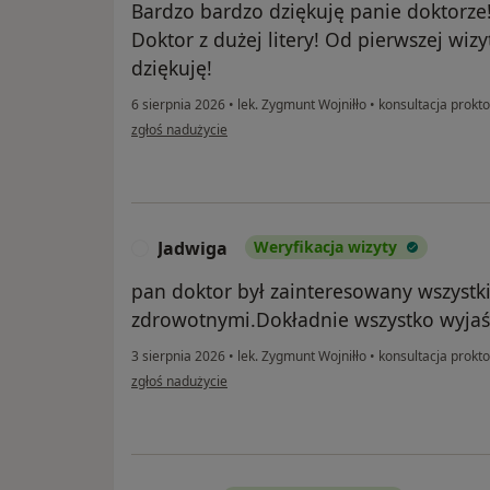
Bardzo bardzo dziękuję panie doktorz
Doktor z dużej litery! Od pierwszej wizyt
dziękuję!
6 sierpnia 2026
•
lek. Zygmunt Wojniłło
•
konsultacja prokt
w opinii użytkownika Ronkowska
zgłoś nadużycie
Jadwiga
Weryfikacja wizyty
J
pan doktor był zainteresowany wszyst
zdrowotnymi.Dokładnie wszystko wyjaśn
3 sierpnia 2026
•
lek. Zygmunt Wojniłło
•
konsultacja prokt
w opinii użytkownika Jadwiga
zgłoś nadużycie