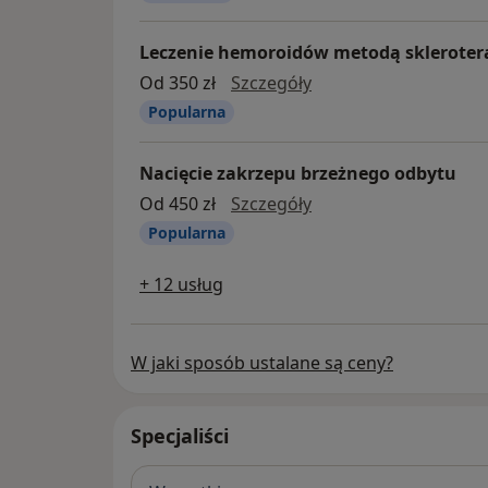
Leczenie hemoroidów metodą skleroter
leczenie hemoroidów 
Od 350 zł
Szczegóły
Popularna
Nacięcie zakrzepu brzeżnego odbytu
nacięcie zakrzepu b
Od 450 zł
Szczegóły
Popularna
+ 12 usług
W jaki sposób ustalane są ceny?
Specjaliści