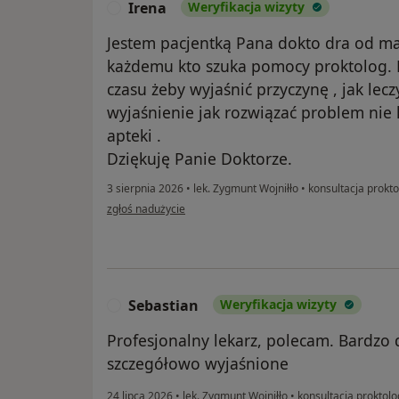
Irena
Weryfikacja wizyty
I
Jestem pacjentką Pana dokto dra od ma
każdemu kto szuka pomocy proktolog. N
czasu żeby wyjaśnić przyczynę , jak lec
wyjaśnienie jak rozwiązać problem nie
apteki .
Dziękuję Panie Doktorze.
3 sierpnia 2026
•
lek. Zygmunt Wojniłło
•
konsultacja prokt
w opinii użytkownika Irena
zgłoś nadużycie
Sebastian
Weryfikacja wizyty
S
Profesjonalny lekarz, polecam. Bardzo 
szczegółowo wyjaśnione
24 lipca 2026
•
lek. Zygmunt Wojniłło
•
konsultacja proktol