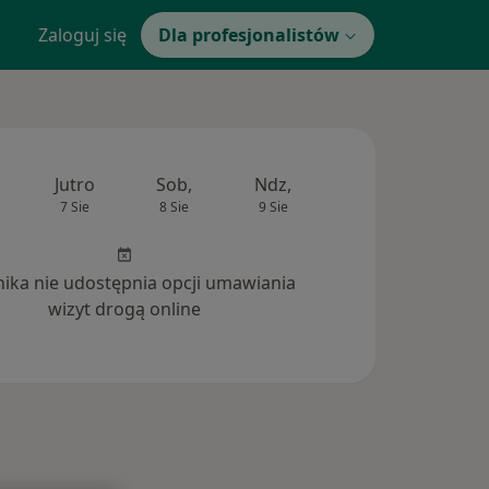
Zaloguj się
Dla profesjonalistów
Jutro
Sob,
Ndz,
Pon,
Wt,
7 Sie
8 Sie
9 Sie
10 Sie
11 Si
inika nie udostępnia opcji umawiania
wizyt drogą online