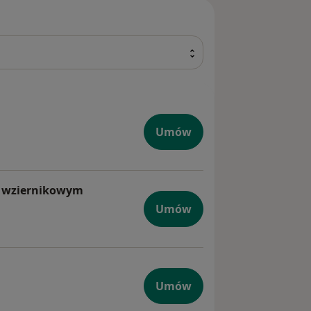
Umów
m wziernikowym
zna z badaniem wziernikowym
Umów
czna
Umów