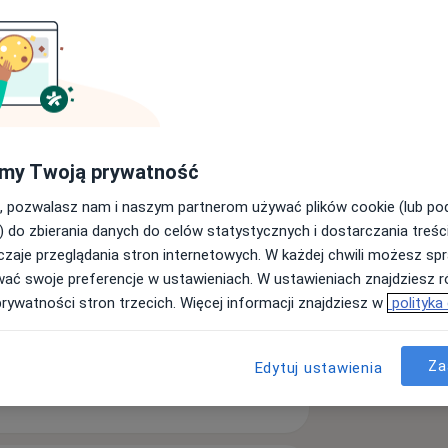
ekolog
Psychiatra
Szukaj innej specjalizacji
my Twoją prywatność
, pozwalasz nam i naszym partnerom używać plików cookie (lub p
) do zbierania danych do celów statystycznych i dostarczania treśc
zaje przeglądania stron internetowych. W każdej chwili możesz spr
rzy ulicy Raciborskiej 1A. Jest to
wać swoje preferencje w ustawieniach. W ustawieniach znajdziesz ró
przez Rotomankę do Straszyna w
prywatności stron trzecich. Więcej informacji znajdziesz w
polityka
Wojska Polskiego,
tałcie litery U za Technikum
terze, nie ma schodów, więc są
Za
Edytuj ustawienia
rawnych