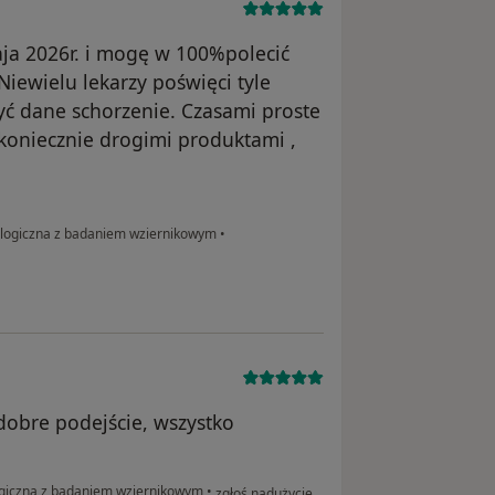
ja 2026r. i mogę w 100%polecić
iewielu lekarzy poświęci tyle
zyć dane schorzenie. Czasami proste
 koniecznie drogimi produktami ,
ologiczna z badaniem wziernikowym
•
dobre podejście, wszystko
w opinii użytkownika Sebastian
ogiczna z badaniem wziernikowym
•
zgłoś nadużycie