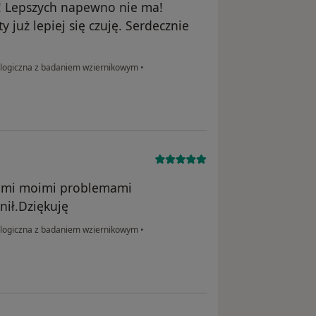
e! Lepszych napewno nie ma!
y już lepiej się czuję. Serdecznie
ologiczna z badaniem wziernikowym
•
kimi moimi problemami
ił.Dziękuję
ologiczna z badaniem wziernikowym
•