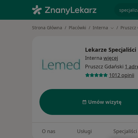
specjaliz
Strona Główna
Placówki
Interna
Pruszcz
Zmień miasto
Lekarze Specjaliści
Interna
więcej
Pruszcz Gdański
1 adr
1012 opinii
Umów wizytę
O nas
Usługi
Specjaliści