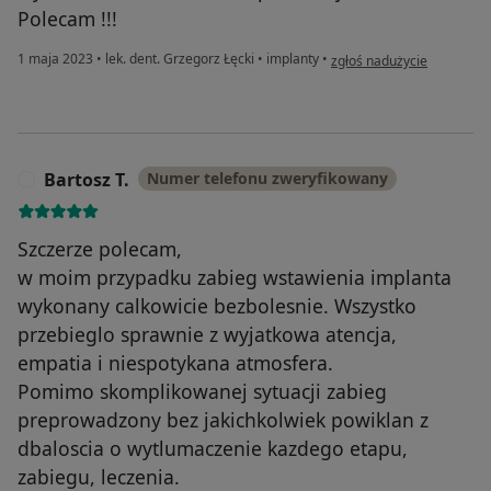
Polecam !!!
w opinii użytkownika Jola 
1 maja 2023
•
lek. dent. Grzegorz Łęcki
•
implanty
•
zgłoś nadużycie
Bartosz T.
Numer telefonu zweryfikowany
B
Szczerze polecam,
w moim przypadku zabieg wstawienia implanta
wykonany calkowicie bezbolesnie. Wszystko
przebieglo sprawnie z wyjatkowa atencja,
empatia i niespotykana atmosfera.
Pomimo skomplikowanej sytuacji zabieg
preprowadzony bez jakichkolwiek powiklan z
dbaloscia o wytlumaczenie kazdego etapu,
zabiegu, leczenia.