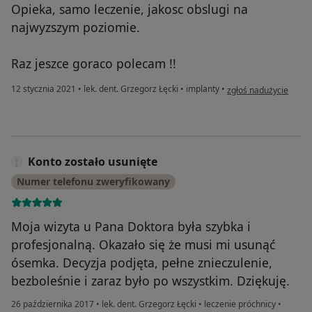
Opieka, samo leczenie, jakosc obslugi na
najwyzszym poziomie.
Raz jeszce goraco polecam !!
w opinii użytkownika B
12 stycznia 2021
•
lek. dent. Grzegorz Łęcki
•
implanty
•
zgłoś nadużycie
Konto zostało usunięte
Numer telefonu zweryfikowany
Moja wizyta u Pana Doktora była szybka i
profesjonalną. Okazało się że musi mi usunąć
ósemka. Decyzja podjęta, pełne znieczulenie,
bezboleśnie i zaraz było po wszystkim. Dziękuję.
26 października 2017
•
lek. dent. Grzegorz Łęcki
•
leczenie próchnicy
•