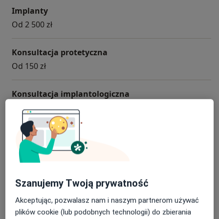
Implanty
Od 2 500 zł
Konsultacja protetyczna
Od 150 zł
Konsultacja implantologiczna
Od 150 zł
RTG pantomogram
100 zł
Leczenie kanałowe
Szanujemy Twoją prywatność
Od 600 zł
Akceptując, pozwalasz nam i naszym partnerom używać
plików cookie (lub podobnych technologii) do zbierania
+ 18 usług