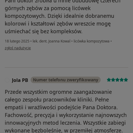
Pani doktor zrobiła u mnie odbudowę czterech
górnych zębów za pomocą licówek
kompozytowych. Dzięki idealnie dobranemu
kolorowi i kształtowi zębów wreszcie mogę
uśmiechać się bez kompleksów.
18 lutego 2025
•
lek. dent. Joanna Kowal
•
licówka kompozytowa
•
w opinii użytkownika Dariusz
zgłoś nadużycie
Jola PB
Numer telefonu zweryfikowany
J
Przede wszystkim ogromne zaangażowanie
całego zespołu pracowników kliniki. Pełne
empatii i wrażliwości podejście Pana Doktora.
Fachowość, precyzja i wykorzystanie najnowszych
innowacyjnych metod leczenia. Wszystkie zabiegi
wykonane bezboleśnie, w przemiłej atmosferze.