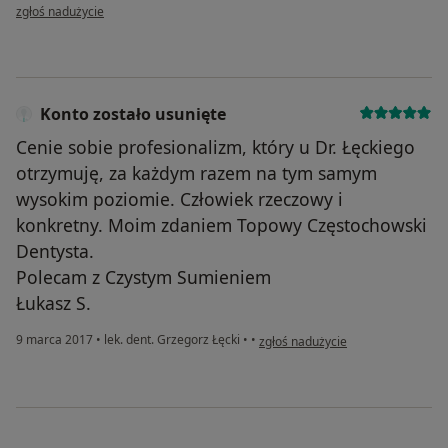
w opinii użytkownika Konto zostało usunięte
zgłoś nadużycie
Konto zostało usunięte
Cenie sobie profesionalizm, który u Dr. Łęckiego
otrzymuję, za każdym razem na tym samym
wysokim poziomie. Człowiek rzeczowy i
konkretny. Moim zdaniem Topowy Częstochowski
Dentysta.
Polecam z Czystym Sumieniem
Łukasz S.
w opinii użytkownika Konto został
9 marca 2017
•
lek. dent. Grzegorz Łęcki
•
•
zgłoś nadużycie