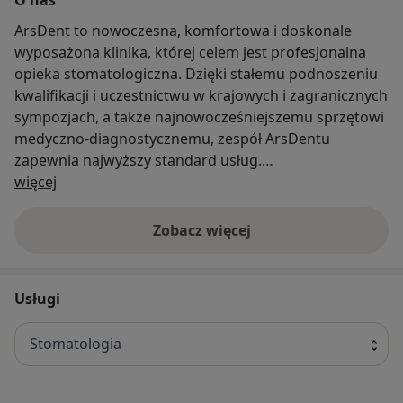
ArsDent to nowoczesna, komfortowa i doskonale
wyposażona klinika, której celem jest profesjonalna
opieka stomatologiczna. Dzięki stałemu podnoszeniu
kwalifikacji i uczestnictwu w krajowych i zagranicznych
sympozjach, a także najnowocześniejszemu sprzętowi
medyczno-diagnostycznemu, zespół ArsDentu
zapewnia najwyższy standard usług.
O nas
Już 40 lat pomagamy pacjentom.
więcej
Zobacz więcej
Usługi
Stomatologia