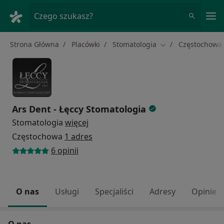
Me
Czego szukasz?
Strona Główna
Placówki
Stomatologia
Częstochowa
Zmień miasto
Ars Dent - Łęccy Stomatologia
Stomatologia
więcej
Częstochowa
1 adres
6 opinii
O nas
Usługi
Specjaliści
Adresy
Opinie
O nas