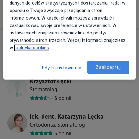
danych do celów statystycznych i dostarczania treści w
oparciu o Twoje zwyczaje przeglądania stron
internetowych. W każdej chwili możesz sprawdzić i
W jaki sposób ustalane są ceny?
zaktualizować swoje preferencje w ustawieniach. W
ustawieniach znajdziesz również linki do polityk
Specjaliści
prywatności stron trzecich. Więcej informacji znajdziesz
w
polityka cookies
Stomatolog
Zaakceptuj
Edytuj ustawienia
Krzysztof Łęcki
Stomatolog
6 opinii
lek. dent. Katarzyna Łęcka
Ortodonta, Stomatolog
5 opinii