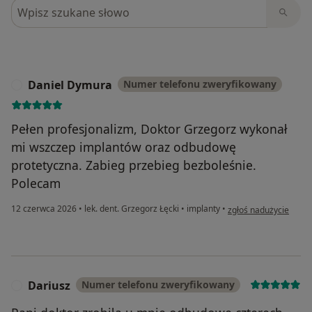
Szukaj w opiniach
Daniel Dymura
Numer telefonu zweryfikowany
D
Pełen profesjonalizm, Doktor Grzegorz wykonał
mi wszczep implantów oraz odbudowę
protetyczna. Zabieg przebieg bezboleśnie.
Polecam
w opinii użytkownika
12 czerwca 2026
•
lek. dent. Grzegorz Łęcki
•
implanty
•
zgłoś nadużycie
Dariusz
Numer telefonu zweryfikowany
D