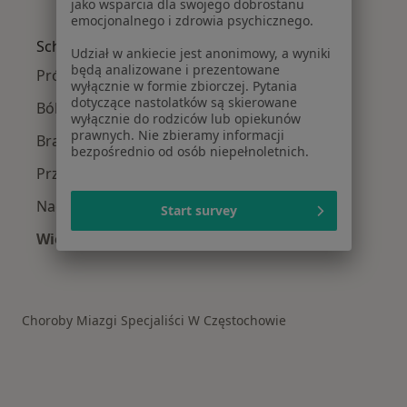
jako wsparcia dla swojego dobrostanu
Więcej w kategorii: W pobliżu Częstochowy
emocjonalnego i zdrowia psychicznego.
Schorzenia w Częstochowie
Udział w ankiecie jest anonimowy, a wyniki
będą analizowane i prezentowane
Próchnica w Częstochowie
wyłącznie w formie zbiorczej. Pytania
dotyczące nastolatków są skierowane
Ból zęba w Częstochowie
wyłącznie do rodziców lub opiekunów
prawnych. Nie zbieramy informacji
Braki zębowe w Częstochowie
bezpośrednio od osób niepełnoletnich.
Przebarwienia zębów w Częstochowie
Nadwrażliwość zębów w Częstochowie
Start survey
Więcej (15)
Więcej w kategorii: Schorzenia w Częstochowi
Choroby Miazgi Specjaliści W Częstochowie