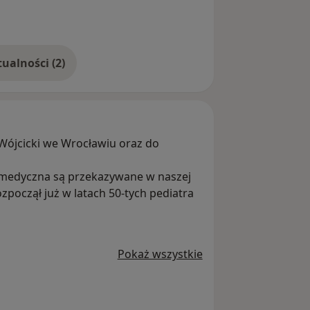
Pokaż więcej aktualności (2)
Wójcicki we Wrocławiu oraz do
Pokaż wszystkie
 specjaliści chirurgii plastycznej oraz
foniatrii .