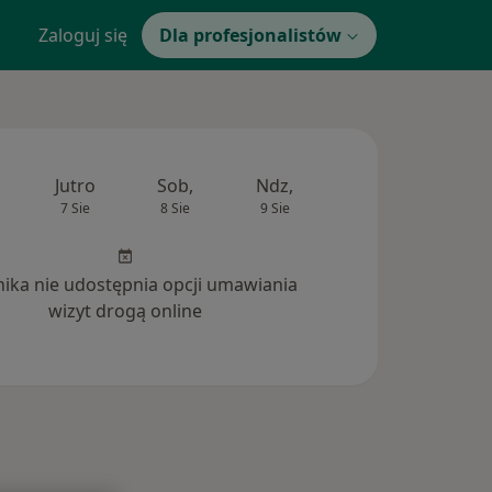
Zaloguj się
Dla profesjonalistów
Jutro
Sob,
Ndz,
Pon,
Wt,
7 Sie
8 Sie
9 Sie
10 Sie
11 Si
inika nie udostępnia opcji umawiania
wizyt drogą online