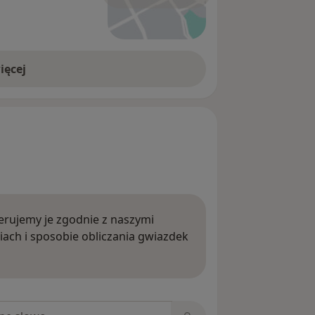
ięcej
rujemy je zgodnie z naszymi
iach i sposobie obliczania gwiazdek
ięcej o opiniach
niach