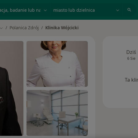
acja, badanie lub nazwisko
miasto lub dzielnica
Polanica Zdrój
Klinika Wójcicki
Zmień miasto
Dziś
6 Sie
Ta kl