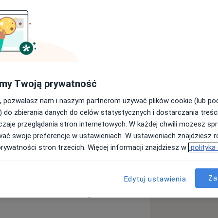
ięcej
y
my Twoją prywatność
Wyślij wiadomość
, pozwalasz nam i naszym partnerom używać plików cookie (lub p
) do zbierania danych do celów statystycznych i dostarczania treśc
zaje przeglądania stron internetowych. W każdej chwili możesz spr
Specjaliści
Adresy
Opinie
wać swoje preferencje w ustawieniach. W ustawieniach znajdziesz ró
prywatności stron trzecich. Więcej informacji znajdziesz w
polityka
Za
Edytuj ustawienia
ki we Wrocławiu na zabiegi