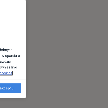
odobnych
i w oparciu o
awdzić i
wnież linki
 cookies
akceptuj