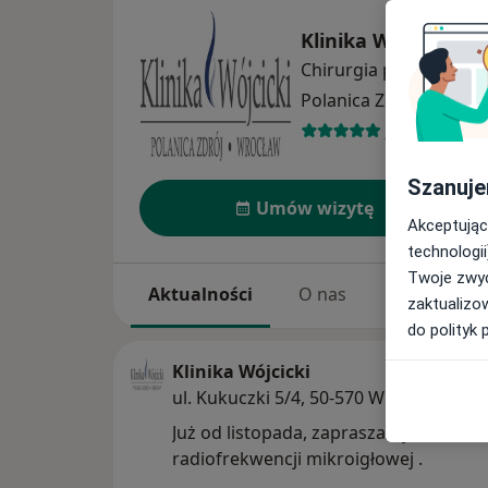
Klinika Wójcicki
Chirurgia plastyczna
w
Polanica Zdrój
2 adres
456 opinii
Szanuje
Umów wizytę
Akceptując
technologii
Twoje zwyc
Aktualności
O nas
Usługi
zaktualizo
do polityk 
Klinika Wójcicki
ul. Kukuczki 5/4, 50-570 Wrocław
Już od listopada, zapraszamy do Klini
radiofrekwencji mikroigłowej .