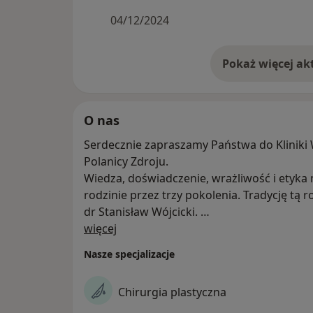
04/12/2024
O nas
Serdecznie zapraszamy Państwa do Kliniki 
Polanicy Zdroju.
Wiedza, doświadczenie, wrażliwość i etyka medyczna są przekazywane w naszej
rodzinie przez trzy pokolenia. Tradycję tą rozpoczął już w latach 50-tych pediatra
dr Stanisław Wójcicki.
O nas
więcej
Obecnie nasz zespół tworzą specjaliści chirurgii plastycznej, laryngologii i
Nasze specjalizacje
foniatrii: prof.dr hab.
Piotr Wójcicki i dr n.med. Karolina Wójcicka-
Chirurgia plastyczna
dr n.med. Grażyna Wójcicka- specjalistka laryngologii i foniatrii i lek. med.
Aleksandra Wójcicka- specjalistka audiologii 