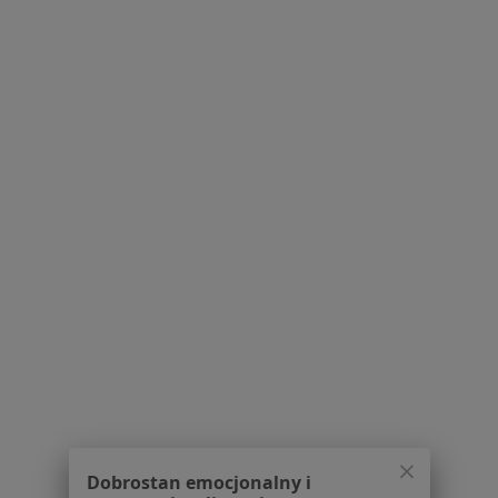
Powiązane wyszukiwania
W pobliżu Polanicy-Zdroju
Blizny w Wałbrzychu
Blizny w Dzierżoniowie
Blizny w Kłodzku
Blizny w Świdnicy
Blizny w Ząbkowicach Śląskich
Więcej (4)
Więcej w kategorii: W pobliżu Polanicy-Zdroju
Schorzenia w Polanicy-Zdroju
żylaki kończyn dolnych w Polanicy-Zdroju
Dobrostan emocjonalny i