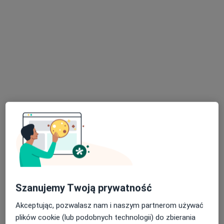
lek. Agnieszka Niewczas-Maciejewska
·
Więcej
Chirurg plastyczny
52 opinie
Jacka Kaczmarskiego 1, Polanica Zdrój
•
Mapa
Mooi Clinic
Konsultacja z zakresu chirurgii plastycznej
400 zł
Specjalista nie oferuje umawiania online pod tym adresem.
Szanujemy Twoją prywatność
Poproś o wizytę
Akceptując, pozwalasz nam i naszym partnerom używać
plików cookie (lub podobnych technologii) do zbierania