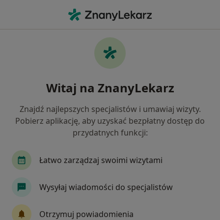
Me
Blizny • Polanica Zdrój, dolnośląskie
Filtry
• 1
Mapa
Blizny specjaliści w Polanicy-Zdroju
Witaj na ZnanyLekarz
Jak działają wyniki wyszukiwania
Znajdź najlepszych specjalistów i umawiaj wizyty.
Pobierz aplikację, aby uzyskać bezpłatny dostęp do
Jakiego specjalisty szukasz?
przydatnych funkcji:
Chirurg plastyczny
Lekarz wykonujący zabiegi
Łatwo zarządzaj swoimi wizytami
Wysyłaj wiadomości do specjalistów
Otrzymuj powiadomienia