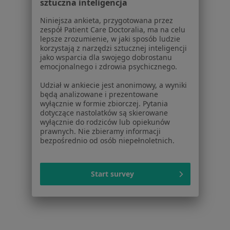
sztuczna inteligencja
Kamica żółciowa w Polanicy-Zdroju
Niniejsza ankieta, przygotowana przez
Otyłość w Polanicy-Zdroju
zespół Patient Care Doctoralia, ma na celu
lepsze zrozumienie, w jaki sposób ludzie
Przepuklina w Polanicy-Zdroju
korzystają z narzędzi sztucznej inteligencji
jako wsparcia dla swojego dobrostanu
Zmiany skórne w Polanicy-Zdroju
emocjonalnego i zdrowia psychicznego.
Więcej (15)
Udział w ankiecie jest anonimowy, a wyniki
Więcej w kategorii: Schorzenia w Polanicy-Zdr
będą analizowane i prezentowane
wyłącznie w formie zbiorczej. Pytania
dotyczące nastolatków są skierowane
wyłącznie do rodziców lub opiekunów
Blizny Specjaliści W Polanicy-Zdroju
prawnych. Nie zbieramy informacji
bezpośrednio od osób niepełnoletnich.
Start survey
Serwis
Regulamin
Polityka prywatności pacjentów