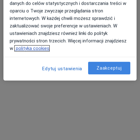
danych do celów statystycznych i dostarczania treści w
oparciu o Twoje zwyczaje przeglądania stron
internetowych. W każdej chwili możesz sprawdzić i
zaktualizować swoje preferencje w ustawieniach. W
ustawieniach znajdziesz również linki do polityk
prywatności stron trzecich. Więcej informacji znajdziesz
w
polityka cookies
lek. Bartosz Katkowski
·
Więcej
Chirurg, Bariatra
Zaakceptuj
Edytuj ustawienia
113 opinii
Jana Pawła II 2, Polanica Zdrój
•
Mapa
Specjalistyczne Centrum Medyczne im. św. Jana Pawła II S.A. w Polanicy-Zdroju
Konsultacja bariatryczna
300 zł
Specjalista nie oferuje umawiania online pod tym adresem.
Poproś o wizytę