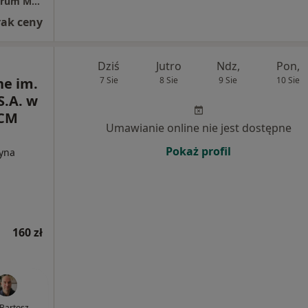
Szpital Polanica Zdrój | Specjalistyczne Centrum Medyczne im. Jana Pawła II S.A.
rak ceny
Dziś
Jutro
Ndz,
Pon,
e im.
7 Sie
8 Sie
9 Sie
10 Sie
S.A. w
SCM
Umawianie online nie jest dostępne
Pokaż profil
cyna
160 zł
 Bartosz