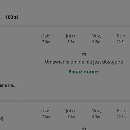
hirurgii plastycznej
100 zł
Dziś
Jutro
Ndz,
Pon,
7 Sie
8 Sie
9 Sie
10 Sie
Umawianie online nie jest dostępne
Pokaż numer
Specjalistyczne Centrum Medyczne im. św. Jana Pawła II S.A. w Polanicy-Zdroju
Dziś
Jutro
Ndz,
Pon,
7 Sie
8 Sie
9 Sie
10 Sie
ej