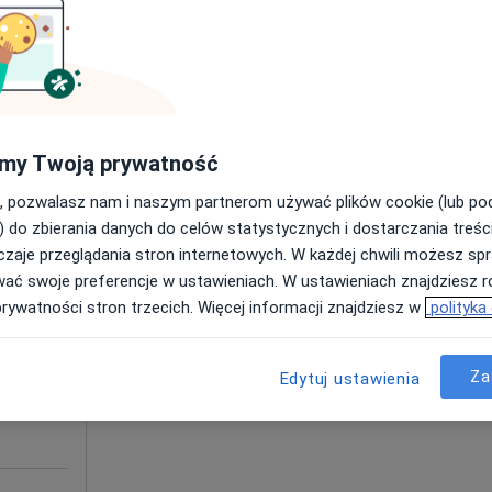
Umawianie online nie jest dostępne
Pokaż numer
Specjalistyczne Centrum Medyczne im. św. Jana Pawła II S.A. w Polanicy-Zdroju
my Twoją prywatność
300 zł
, pozwalasz nam i naszym partnerom używać plików cookie (lub p
) do zbierania danych do celów statystycznych i dostarczania treśc
zaje przeglądania stron internetowych. W każdej chwili możesz spr
Dziś
Jutro
Ndz,
Pon,
wać swoje preferencje w ustawieniach. W ustawieniach znajdziesz ró
7 Sie
8 Sie
9 Sie
10 Sie
prywatności stron trzecich. Więcej informacji znajdziesz w
polityka
ej
Umawianie online nie jest dostępne
Za
Edytuj ustawienia
Pokaż numer