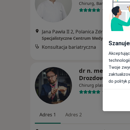
·
Więcej
Chirurg, Bariatra
113 opinii
Jana Pawła II 2, Polanica Zdrój
•
Mapa
Szanuje
Konsultacja bariatryczna
Akceptując
technologii
Twoje zwyc
dr n. med. Piotr
zaktualizo
Drozdowski
do polityk 
·
Więc
Chirurg plastyczny
131 opinii
Adres 1
Adres 2