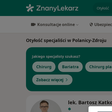
specjaliz
Konsultacje online
Ubezpiec
Otyłość specjaliści w Polanicy-Zdroju
Jakiego specjalisty szukasz?
Chirurg
Bariatra
Chirurg pl
Zobacz więcej
lek. Bartosz Katk