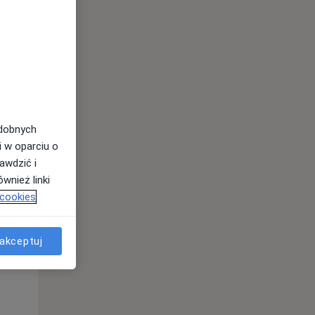
odobnych
i w oparciu o
awdzić i
Wt,
Śr,
Czw,
wnież linki
11 Sie
12 Sie
13 Sie
 cookies
akceptuj