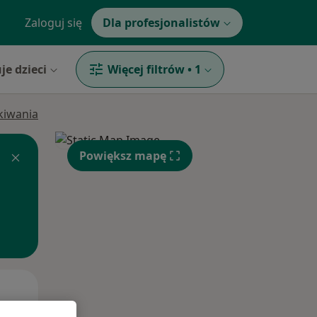
Zaloguj się
Dla profesjonalistów
je dzieci
Więcej filtrów
•
1
ukiwania
Powiększ mapę
Wt,
Śr,
Czw,
11 Sie
12 Sie
13 Sie