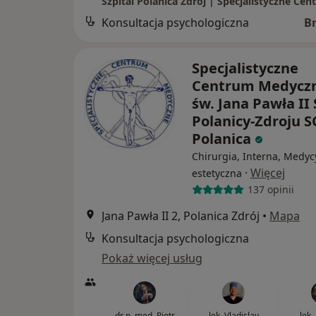
Konsultacja psychologiczna
B
Specjalistyczne
Centrum Medyczn
św. Jana Pawła II 
Polanicy-Zdroju 
Polanica
Chirurgia, Interna, Medy
·
Więcej
estetyczna
137 opinii
Jana Pawła II 2, Polanica Zdrój
•
Mapa
Konsultacja psychologiczna
Pokaż więcej usług
dr n. med. Piotr
lek. Vladislav
lek.