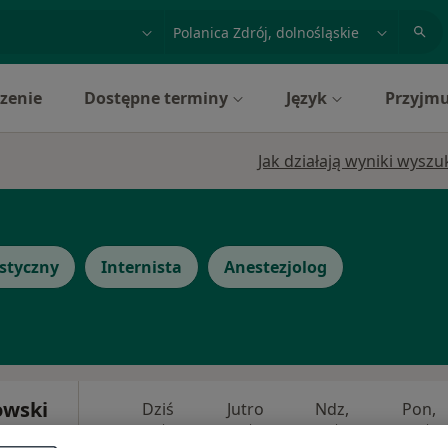
acja, badanie lub nazwisko
miasto lub dzielnica
zenie
Dostępne terminy
Język
Przyjmu
Jak działają wyniki wysz
astyczny
Internista
Anestezjolog
owski
Dziś
Jutro
Ndz,
Pon,
7 Sie
8 Sie
9 Sie
10 Sie