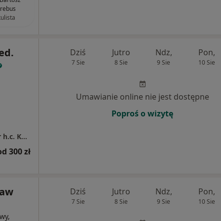
rebus
ulista
ed.
Dziś
Jutro
Ndz,
Pon,
7 Sie
8 Sie
9 Sie
10 Sie
Umawianie online nie jest dostępne
Poproś o wizytę
Klinika Chirurgii Plastycznej prof. dr med. dr h.c. Kazimierz Kobus
od 300 zł
ław
Dziś
Jutro
Ndz,
Pon,
7 Sie
8 Sie
9 Sie
10 Sie
wy,