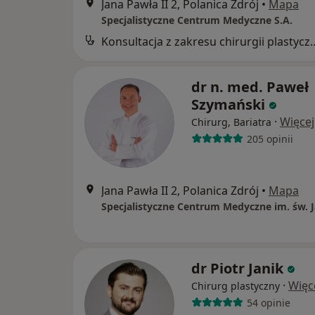
Jana Pawła II 2, Polanica Zdrój
•
Mapa
Specjalistyczne Centrum Medyczne S.A.
Konsultacja z zakresu c
dr n. med. Paweł
Szymański
·
Więcej
Chirurg, Bariatra
205 opinii
Jana Pawła II 2, Polanica Zdrój
•
Mapa
dr Piotr Janik
·
Więc
Chirurg plastyczny
54 opinie