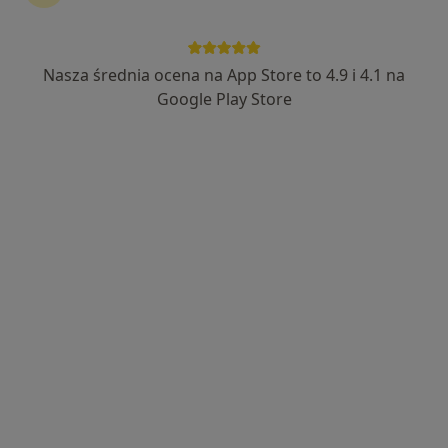
Nasza średnia ocena na App Store to 4.9 i 4.1 na
prof. dr hab. n. med. Adam Maciejewski
Google Play Store
·
Więcej
Chirurg plastyczny, Chirurg onkologiczny
29 opinii
Jacka Kaczmarskiego 1, Polanica Zdrój
•
Mapa
Mooi Clinic
Konsultacja chirurgiczna
Brak ceny
Specjalista nie oferuje umawiania online pod tym adresem.
Poproś o wizytę