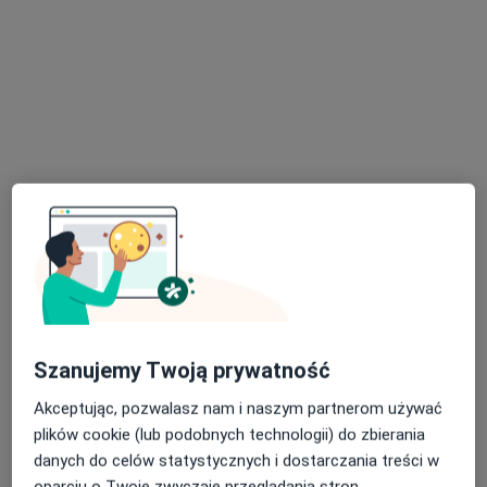
dr n. med. Piotr Drozdowski
·
Więcej
Chirurg plastyczny
131 opinii
Adres 1
Adres 2
Jana Pawła II 2, Polanica Zdrój
•
Mapa
Specjalistyczne Centrum Medyczne S.A.
Konsultacja z zakresu chirurgii plastycznej
100 zł
Specjalista nie oferuje umawiania online pod tym adresem.
Szanujemy Twoją prywatność
Poproś o wizytę
Akceptując, pozwalasz nam i naszym partnerom używać
plików cookie (lub podobnych technologii) do zbierania
danych do celów statystycznych i dostarczania treści w
oparciu o Twoje zwyczaje przeglądania stron