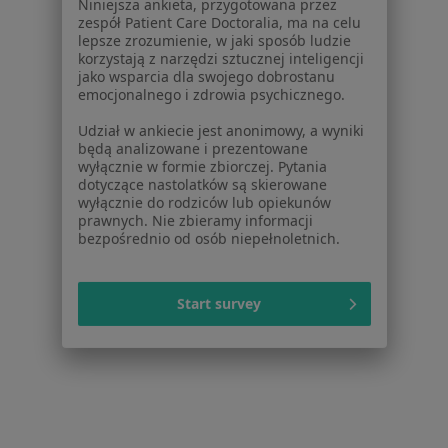
zespół Patient Care Doctoralia, ma na celu
Polityka cookies
lepsze zrozumienie, w jaki sposób ludzie
Jak działają wyniki wyszukiwania
korzystają z narzędzi sztucznej inteligencji
Dostępność
jako wsparcia dla swojego dobrostanu
emocjonalnego i zdrowia psychicznego.
O nas
Praca
Rekrutujemy!
Udział w ankiecie jest anonimowy, a wyniki
Partnerzy
będą analizowane i prezentowane
wyłącznie w formie zbiorczej. Pytania
Centrum prasowe
dotyczące nastolatków są skierowane
Kontakt
wyłącznie do rodziców lub opiekunów
prawnych. Nie zbieramy informacji
Dla pacjentów
bezpośrednio od osób niepełnoletnich.
Lekarze
Placówki medyczne
Start survey
Pytania i odpowiedzi
Usługi i zabiegi
Choroby
Pomoc
Aplikacje mobilne
Blog dla pacjentów