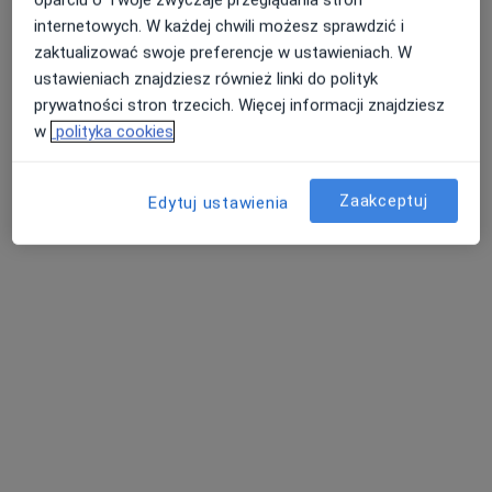
internetowych. W każdej chwili możesz sprawdzić i
zaktualizować swoje preferencje w ustawieniach. W
ustawieniach znajdziesz również linki do polityk
prywatności stron trzecich. Więcej informacji znajdziesz
w
polityka cookies
lek. Agnieszka Niewczas-Maciejewska
·
Więcej
Chirurg plastyczny
Zaakceptuj
Edytuj ustawienia
52 opinie
Jacka Kaczmarskiego 1, Polanica Zdrój
•
Mapa
Mooi Clinic
Konsultacja z zakresu chirurgii plastycznej
400 zł
Specjalista nie oferuje umawiania online pod tym adresem.
Poproś o wizytę