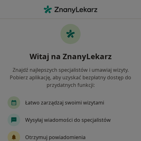
Me
Defekty Kosmetyczne • Polanica Zdrój, dolnośląskie
Filtry
• 1
Mapa
Defekty kosmetyczne specjaliści w Polanicy-
Witaj na ZnanyLekarz
Zdroju
Jak działają wyniki wyszukiwania
Znajdź najlepszych specjalistów i umawiaj wizyty.
Pobierz aplikację, aby uzyskać bezpłatny dostęp do
przydatnych funkcji:
Jakiego specjalisty szukasz?
Chirurg plastyczny
Lekarz wykonujący zabiegi
Łatwo zarządzaj swoimi wizytami
Wysyłaj wiadomości do specjalistów
Otrzymuj powiadomienia