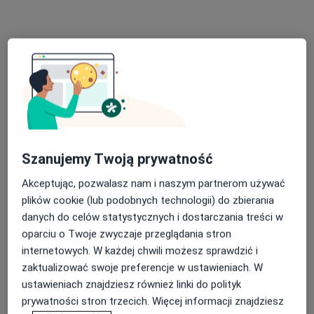
lek. Bartosz Katkowski
·
Więcej
Chirurg, Bariatra
Szanujemy Twoją prywatność
113 opinii
Akceptując, pozwalasz nam i naszym partnerom używać
Jana Pawła II 2, Polanica Zdrój
•
Mapa
plików cookie (lub podobnych technologii) do zbierania
Specjalistyczne Centrum Medyczne im. św. Jana Pawła II S.A. w Polanicy-Zdroju
danych do celów statystycznych i dostarczania treści w
Konsultacja bariatryczna
300 zł
oparciu o Twoje zwyczaje przeglądania stron
internetowych. W każdej chwili możesz sprawdzić i
Specjalista nie oferuje umawiania online pod tym adresem.
zaktualizować swoje preferencje w ustawieniach. W
ustawieniach znajdziesz również linki do polityk
Poproś o wizytę
prywatności stron trzecich. Więcej informacji znajdziesz