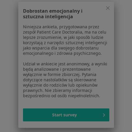
Wady serca w Polanicy-Zdroju
Dobrostan emocjonalny i
Więcej (14)
sztuczna inteligencja
Więcej w kategorii: Schorzenia w Polanicy-Zdr
Niniejsza ankieta, przygotowana przez
zespół Patient Care Doctoralia, ma na celu
lepsze zrozumienie, w jaki sposób ludzie
Zmiany Skórne Specjaliści W Polanicy-Zdroju
korzystają z narzędzi sztucznej inteligencji
jako wsparcia dla swojego dobrostanu
emocjonalnego i zdrowia psychicznego.
Udział w ankiecie jest anonimowy, a wyniki
będą analizowane i prezentowane
wyłącznie w formie zbiorczej. Pytania
dotyczące nastolatków są skierowane
Serwis
wyłącznie do rodziców lub opiekunów
prawnych. Nie zbieramy informacji
Regulamin
bezpośrednio od osób niepełnoletnich.
Polityka prywatności pacjentów
Polityka prywatności profesjonalistów
Start survey
Polityka prywatności dla profesjonalistów, których
dane pozyskaliśmy samodzielnie
Polityka cookies