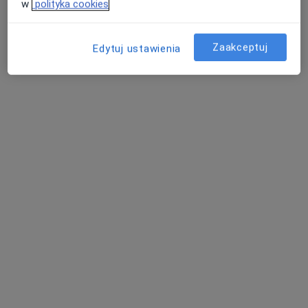
w
polityka cookies
Zaakceptuj
Edytuj ustawienia
prof. dr hab. n. med. Adam Maciejewski
·
Więcej
Chirurg plastyczny, Chirurg onkologiczny
29 opinii
Jacka Kaczmarskiego 1, Polanica Zdrój
•
Mapa
Mooi Clinic
Konsultacja chirurgiczna
Brak ceny
Specjalista nie oferuje umawiania online pod tym adresem.
Poproś o wizytę