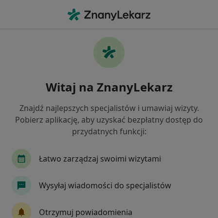
Me
Zmiany Skórne • Polanica Zdrój, dolnośląskie
Filtry
• 1
Mapa
Zmiany skórne specjaliści w Polanicy-Zdroju
Witaj na ZnanyLekarz
Jak działają wyniki wyszukiwania
Znajdź najlepszych specjalistów i umawiaj wizyty.
Pobierz aplikację, aby uzyskać bezpłatny dostęp do
Jakiego specjalisty szukasz?
przydatnych funkcji:
Chirurg plastyczny
Lekarz wykonujący zabiegi
Łatwo zarządzaj swoimi wizytami
Wysyłaj wiadomości do specjalistów
Otrzymuj powiadomienia