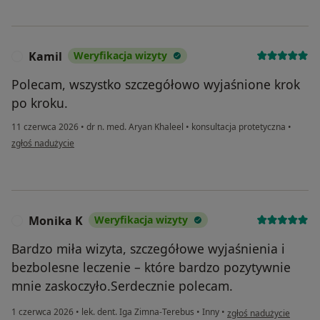
Kamil
Weryfikacja wizyty
K
Polecam, wszystko szczegółowo wyjaśnione krok
po kroku.
11 czerwca 2026
•
dr n. med. Aryan Khaleel
•
konsultacja protetyczna
•
w opinii użytkownika Kamil
zgłoś nadużycie
Monika K
Weryfikacja wizyty
M
Bardzo miła wizyta, szczegółowe wyjaśnienia i
bezbolesne leczenie – które bardzo pozytywnie
mnie zaskoczyło.Serdecznie polecam.
w opinii użytkownika M
1 czerwca 2026
•
lek. dent. Iga Zimna-Terebus
•
Inny
•
zgłoś nadużycie