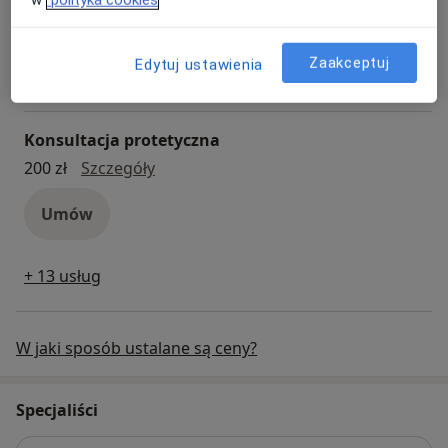
w
polityka cookies
konsultacja endodontyczna
200 zł
Szczegóły
Zaakceptuj
Edytuj ustawienia
Umów
Konsultacja protetyczna
konsultacja protetyczna
200 zł
Szczegóły
Umów
+ 13 usług
W jaki sposób ustalane są ceny?
Specjaliści