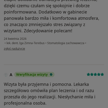
dzięki czemu czułam się spokojnie i dobrze
poinformowana. Dodatkowo w gabinecie
panowała bardzo miła i komfortowa atmosfera,
co znacząco zmniejszało stres związany z
wizytami. Zdecydowanie polecam!
24 kwietnia 2026
•
lek. dent. Iga Zimna-Terebus
•
Stomatologia zachowawcza
•
w opinii użytkownika JC
zgłoś nadużycie
A
Weryfikacja wizyty
Wizyta była przyjemna i pomocna. Lekarka
szczegółowo omówiła plan leczenia i od razu
przeszła do jego realizacji. Niesłychanie miła i
profesjonalna osoba.