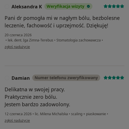
Aleksandra K
Weryfikacja wizyty
A
Pani dr pomogła mi w nagłym bólu, bezbolesne
leczenie, fachowość i uprzejmość. Dziękuję!
20 czerwca 2026
•
lek. dent. Iga Zimna-Terebus
•
Stomatologia zachowawcza
•
w opinii użytkownika Aleksandra K
zgłoś nadużycie
Damian
Numer telefonu zweryfikowany
D
Delikatna w swojej pracy.
Praktycznie zero bólu.
Jestem bardzo zadowolony.
12 czerwca 2026
•
lic. Milena Michalska
•
scaling + piaskowanie
•
w opinii użytkownika Damian
zgłoś nadużycie