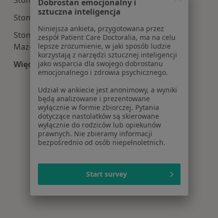
Stomatologia centra medyczne w Pabianicach
Dobrostan emocjonalny i
sztuczna inteligencja
Stomatologia centra medyczne w Zgierzu
Niniejsza ankieta, przygotowana przez
Stomatologia centra medyczne w Tomaszowie
zespół Patient Care Doctoralia, ma na celu
lepsze zrozumienie, w jaki sposób ludzie
Mazowieckim
korzystają z narzędzi sztucznej inteligencji
jako wsparcia dla swojego dobrostanu
Więcej (14)
emocjonalnego i zdrowia psychicznego.
Więcej w kategorii: Centra medyczne Stomatolo
Udział w ankiecie jest anonimowy, a wyniki
będą analizowane i prezentowane
wyłącznie w formie zbiorczej. Pytania
dotyczące nastolatków są skierowane
wyłącznie do rodziców lub opiekunów
prawnych. Nie zbieramy informacji
bezpośrednio od osób niepełnoletnich.
Start survey