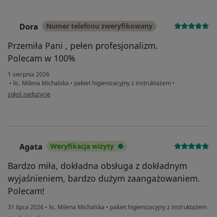
Dora
Numer telefonu zweryfikowany
D
Przemiła Pani , pełen profesjonalizm.
Polecam w 100%
1 sierpnia 2026
•
lic. Milena Michalska
•
pakiet higienizacyjny z instruktażem
•
w opinii użytkownika Dora
zgłoś nadużycie
Agata
Weryfikacja wizyty
A
Bardzo miła, dokładna obsługa z dokładnym
wyjaśnieniem, bardzo dużym zaangażowaniem.
Polecam!
31 lipca 2026
•
lic. Milena Michalska
•
pakiet higienizacyjny z instruktażem
w opinii użytkownika Agata