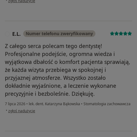
•
zgłoś nadużycie
E.L.
Numer telefonu zweryfikowany
E
Z całego serca polecam tego dentystę!
Profesjonalne podejście, ogromna wiedza i
wyjątkowa dbałość o komfort pacjenta sprawiają,
że każda wizyta przebiega w spokojnej i
przyjaznej atmosferze. Wszystko zostało
dokładnie wyjaśnione, a leczenie wykonane
precyzyjnie i bezboleśnie. Dziękuję.
7 lipca 2026
•
lek. dent. Katarzyna Bąkowska
•
Stomatologia zachowawcza
w opinii użytkownika E.L.
•
zgłoś nadużycie