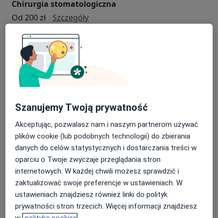
Chirurgia stomatologiczna
chirurgia stomatologiczna
Od 200 zł
Szczegóły
Umów
Konsultacja chirurgiczna
Konsultacja chirurgiczna
200 zł
Szczegóły
Szanujemy Twoją prywatność
Umów
Akceptując, pozwalasz nam i naszym partnerom używać
plików cookie (lub podobnych technologii) do zbierania
Konsultacja implantologiczna
danych do celów statystycznych i dostarczania treści w
konsultacja implantologiczna
200 zł
Szczegóły
oparciu o Twoje zwyczaje przeglądania stron
internetowych. W każdej chwili możesz sprawdzić i
Umów
zaktualizować swoje preferencje w ustawieniach. W
ustawieniach znajdziesz również linki do polityk
prywatności stron trzecich. Więcej informacji znajdziesz
Konsultacja endodontyczna