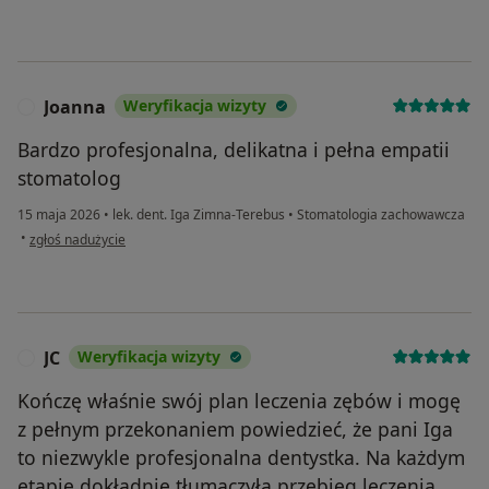
Joanna
Weryfikacja wizyty
J
Bardzo profesjonalna, delikatna i pełna empatii
stomatolog
15 maja 2026
•
lek. dent. Iga Zimna-Terebus
•
Stomatologia zachowawcza
w opinii użytkownika Joanna
•
zgłoś nadużycie
JC
Weryfikacja wizyty
J
Kończę właśnie swój plan leczenia zębów i mogę
z pełnym przekonaniem powiedzieć, że pani Iga
to niezwykle profesjonalna dentystka. Na każdym
etapie dokładnie tłumaczyła przebieg leczenia,