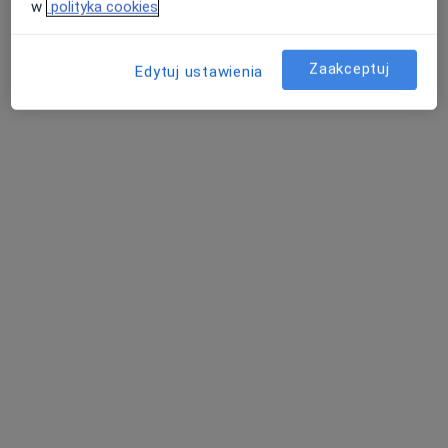
88 opinii
w
polityka cookies
Boczna 1, Kalisz
•
Mapa
Zaakceptuj
Brak dostępnych specjalistów z wolnymi terminami w tym centrum medycznym.
Edytuj ustawienia
Pokaż profil
Centrum Medyczne K+
·
Więcej
Kardiologia, Pediatria, Interna
Łódzka 54, Kalisz
•
Mapa
Brak dostępnych specjalistów z wolnymi terminami w tym centrum medycznym.