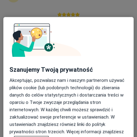
·
Więcej
Kardiologia, Pediatria, Endokrynologia
71 opinii
Widok 75A, Kalisz
•
Mapa
Nasza średnia ocena na App Store to 4.9 i 4.1 na
Konsultacja kardiologiczna
Google Play Store
Brak dostępnych specjalistów z wolnymi terminami w tym centrum medycznym.
Pokaż profil
Szanujemy Twoją prywatność
Akceptując, pozwalasz nam i naszym partnerom używać
plików cookie (lub podobnych technologii) do zbierania
danych do celów statystycznych i dostarczania treści w
oparciu o Twoje zwyczaje przeglądania stron
internetowych. W każdej chwili możesz sprawdzić i
zaktualizować swoje preferencje w ustawieniach. W
Centrum Medyczne Boczna 1
ustawieniach znajdziesz również linki do polityk
·
Więcej
Kardiologia, Diabetologia, Chirurgia
prywatności stron trzecich. Więcej informacji znajdziesz