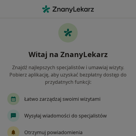
Me
Kardiologia • Kalisz, wielkopolskie
Filtry
• 1
Mapa
Kardiologia placówki w Kaliszu
Witaj na ZnanyLekarz
Jak działają wyniki wyszukiwania
Znajdź najlepszych specjalistów i umawiaj wizyty.
Pobierz aplikację, aby uzyskać bezpłatny dostęp do
przydatnych funkcji:
Łatwo zarządzaj swoimi wizytami
Wysyłaj wiadomości do specjalistów
Centrum Medyczne Vidok Clinic w Kaliszu
Otrzymuj powiadomienia