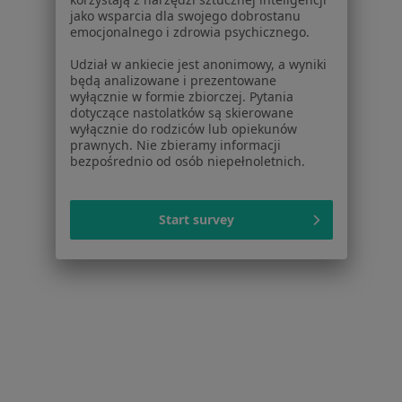
Centrum Pomocy dla Specjalisty
jako wsparcia dla swojego dobrostanu
emocjonalnego i zdrowia psychicznego.
Kontakt
ZnanyLekarz - Strona główna
Udział w ankiecie jest anonimowy, a wyniki
będą analizowane i prezentowane
ZnanyLekarz Sp. z o.o.
wyłącznie w formie zbiorczej. Pytania
ul. Kolejowa 5/7
dotyczące nastolatków są skierowane
wyłącznie do rodziców lub opiekunów
01-217 Warszawa, Polska
prawnych. Nie zbieramy informacji
bezpośrednio od osób niepełnoletnich.
NIP: ⁠7010224868
KRS: ⁠0000347997
REGON: ⁠142276657
Start survey
Sąd Rejonowy dla m.st. Warszawy w Warszawie XII
Wydział Gospodarczy KRS
Facebook
otwiera się w nowej karcie
otwiera się w nowej karcie
otwiera się w nowej karcie
otwiera się w nowej karcie
otwiera się w nowej karci
otwiera się
otwi
Polska
,
Türkiye
,
España
,
Italia
,
Deutschland
,
Česko
,