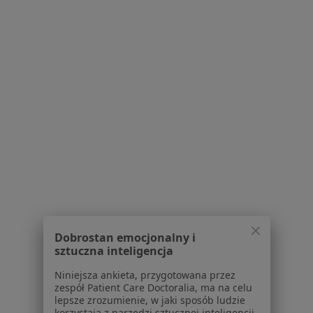
Kontakt
Dla pacjentów
Lekarze
Placówki medyczne
Pytania i odpowiedzi
Usługi i zabiegi
Choroby
Pomoc
Aplikacje mobilne
Blog dla pacjentów
Dla profesjonalistów
Dobrostan emocjonalny i
Cennik
sztuczna inteligencja
Dla lekarzy
Dla placówek medycznych
Niniejsza ankieta, przygotowana przez
Noa Notes
zespół Patient Care Doctoralia, ma na celu
nowość
lepsze zrozumienie, w jaki sposób ludzie
Baza wiedzy
korzystają z narzędzi sztucznej inteligencji