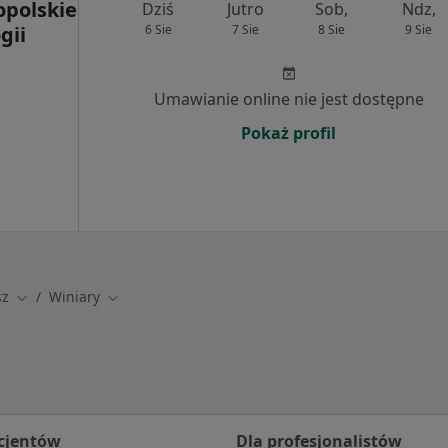
polskie
Dziś
Jutro
Sob,
Ndz,
gii
6 Sie
7 Sie
8 Sie
9 Sie
Umawianie online nie jest dostępne
Pokaż profil
sz
Winiary
asto
Zmień miasto
Zmień miasto
cjentów
Dla profesjonalistów