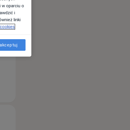
i w oparciu o
awdzić i
wnież linki
Pon,
Wt,
Śr,
 cookies
10 Sie
11 Sie
12 Sie
akceptuj
Pon,
Wt,
Śr,
10 Sie
11 Sie
12 Sie