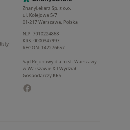
ZnanyLekarz Sp. z o.o.
ul. Kolejowa 5/7
01-217 Warszawa, Polska
NIP: ⁠7010224868
KRS: ⁠0000347997
isty
REGON: ⁠142276657
Sąd Rejonowy dla m.st. Warszawy
w Warszawie XII Wydział
Gospodarczy KRS
Facebook
otwiera się w nowej karcie