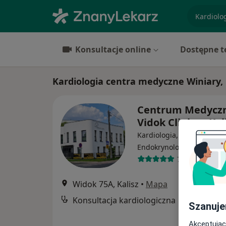
specjaliz
Konsultacje online
Dostępne t
Kardiologia centra medyczne Winiary, 
Centrum Medycz
Vidok Clinic w Ka
Kardiologia, Pediatria,
·
Więcej
Endokrynologia
71 opinii
Widok 75A, Kalisz
•
Mapa
Konsultacja kardiologiczna
Szanuje
Akceptując