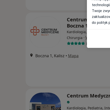
technologii
Twoje zwyc
zaktualizo
Centrum Medycz
do polityk 
Boczna 1
Kardiologia, Diabetologia,
·
Więcej
Chirurgia
88 opinii
Boczna 1, Kalisz
•
Mapa
Centrum Medycz
Kardiologia, Pediatria, In