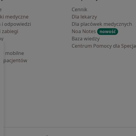
e
Cennik
ki medyczne
Dla lekarzy
a i odpowiedzi
Dla placówek medycznych
i zabiegi
Noa Notes
nowość
by
Baza wiedzy
Centrum Pomocy dla Specjal
cje mobilne
la pacjentów