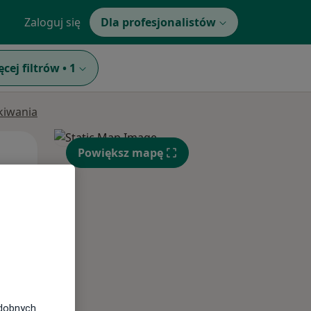
Zaloguj się
Dla profesjonalistów
ęcej filtrów
•
1
ukiwania
Pon,
Wt,
Śr,
Powiększ mapę
10 Sie
11 Sie
12 Sie
odobnych