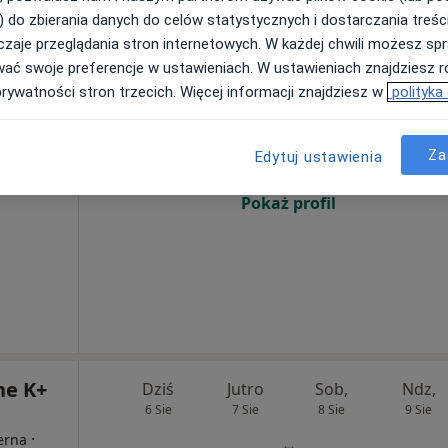
) do zbierania danych do celów statystycznych i dostarczania treśc
zaje przeglądania stron internetowych. W każdej chwili możesz spr
wać swoje preferencje w ustawieniach. W ustawieniach znajdziesz ró
ne
Dziś
Jutro
Sob,
Ndz,
prywatności stron trzecich. Więcej informacji znajdziesz w
polityka
6 Sie
7 Sie
8 Sie
9 Sie
Za
Edytuj ustawienia
Umawianie online nie jest dostępne
Pokaż profil
ne K+
Dziś
Jutro
Sob,
Ndz,
6 Sie
7 Sie
8 Sie
9 Sie
·
terna