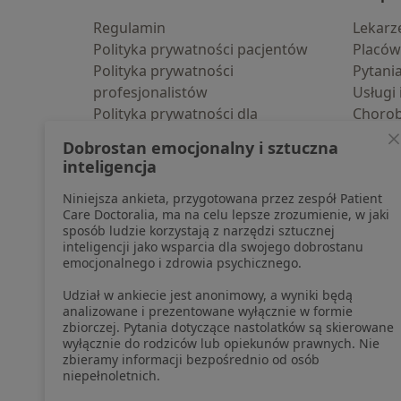
Regulamin
Lekarz
Polityka prywatności pacjentów
Placów
Polityka prywatności
Pytani
profesjonalistów
Usługi 
Polityka prywatności dla
Choro
profesjonalistów, których dane
Pomoc
Dobrostan emocjonalny i sztuczna
pozyskaliśmy samodzielnie
Aplika
inteligencja
Polityka cookies
Blog d
Niniejsza ankieta, przygotowana przez zespół Patient
Jak działają wyniki wyszukiwania
Care Doctoralia, ma na celu lepsze zrozumienie, w jaki
Dostępność
sposób ludzie korzystają z narzędzi sztucznej
O nas
inteligencji jako wsparcia dla swojego dobrostanu
emocjonalnego i zdrowia psychicznego.
Praca
Rekrutujemy!
Partnerzy
Udział w ankiecie jest anonimowy, a wyniki będą
Centrum prasowe
analizowane i prezentowane wyłącznie w formie
zbiorczej. Pytania dotyczące nastolatków są skierowane
Kontakt
wyłącznie do rodziców lub opiekunów prawnych. Nie
zbieramy informacji bezpośrednio od osób
niepełnoletnich.