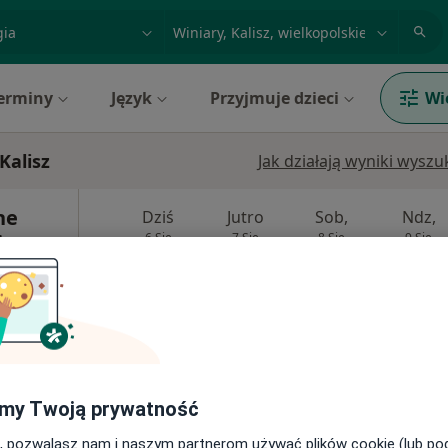
acja, badanie lub nazwisko
miasto lub dzielnica
erminy
Język
Przyjmuje dzieci
Wi
Kalisz
Jak działają wyniki wysz
ne
Dziś
Jutro
Sob,
Ndz,
liszu
6 Sie
7 Sie
8 Sie
9 Sie
Umawianie online nie jest dostępne
Pokaż profil
my Twoją prywatność
, pozwalasz nam i naszym partnerom używać plików cookie (lub p