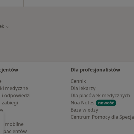
ek
Zmień miasto
cjentów
Dla profesjonalistów
e
Cennik
ki medyczne
Dla lekarzy
a i odpowiedzi
Dla placówek medycznych
i zabiegi
Noa Notes
nowość
by
Baza wiedzy
Centrum Pomocy dla Specjal
cje mobilne
la pacjentów