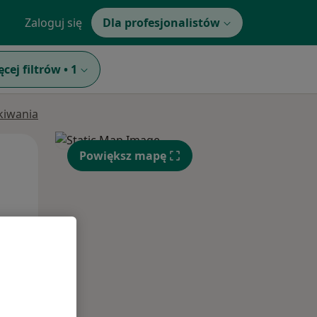
Zaloguj się
Dla profesjonalistów
ęcej filtrów
•
1
ukiwania
Wt,
Śr,
Czw,
Powiększ mapę
11 Sie
12 Sie
13 Sie