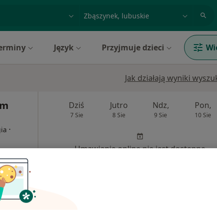
acja, badanie lub nazwisko
miasto lub dzielnica
erminy
Język
Przyjmuje dzieci
Wi
Jak działają wyniki wysz
um
Dziś
Jutro
Ndz,
Pon,
7 Sie
8 Sie
9 Sie
10 Sie
·
gia
Umawianie online nie jest dostępne
Pokaż profil