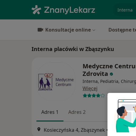
specjaliz
Konsultacje online
Dostępne t
Interna placówki w Zbąszynku
Medyczne Centr
Zdrovita
Interna, Pediatria, Chirur
Więcej
19 opinii
Adres 1
Adres 2
Kosieczyńska 4, Zbąszynek
•
Mapa