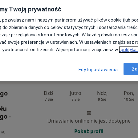
my Twoją prywatność
ego
Dziś
Jutro
Ndz,
Pon,
, pozwalasz nam i naszym partnerom używać plików cookie (lub p
7 Sie
8 Sie
9 Sie
10 Sie
) do zbierania danych do celów statystycznych i dostarczania treśc
dnia
zaje przeglądania stron internetowych. W każdej chwili możesz spr
ego
Umawianie online nie jest dostępne
wać swoje preferencje w ustawieniach. W ustawieniach znajdziesz ró
prywatności stron trzecich. Więcej informacji znajdziesz w
polityka
Pokaż profil
na
Za
Edytuj ustawienia
ego
Dziś
Jutro
Ndz,
Pon,
7 Sie
8 Sie
9 Sie
10 Sie
łu
go -
Umawianie online nie jest dostępne
Pokaż profil
na,