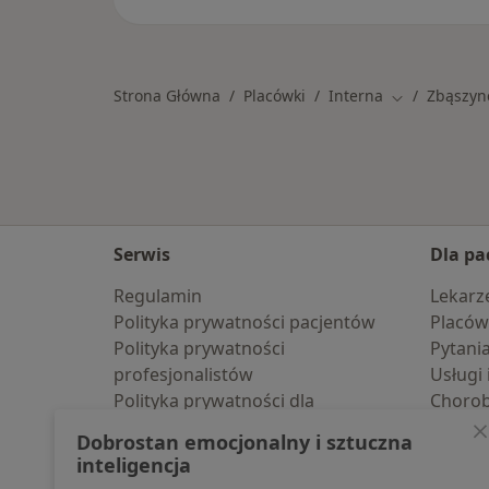
Strona Główna
Placówki
Interna
Zbąszyn
Zmień miasto
Serwis
Dla pa
Regulamin
Lekarz
Polityka prywatności pacjentów
Placów
Polityka prywatności
Pytani
profesjonalistów
Usługi 
Polityka prywatności dla
Choro
profesjonalistów, których dane
Pomoc
Dobrostan emocjonalny i sztuczna
pozyskaliśmy samodzielnie
Aplika
inteligencja
Polityka cookies
Blog d