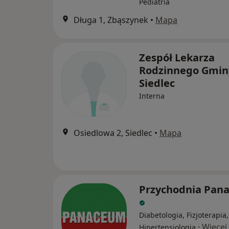
Pediatria
Długa 1, Zbąszynek
•
Mapa
Zespół Lekarza
Rodzinnego Gmin
Siedlec
Interna
Osiedlowa 2, Siedlec
•
Mapa
Przychodnia Pan
Diabetologia, Fizjoterapia,
·
Więcej
Hipertensjologia