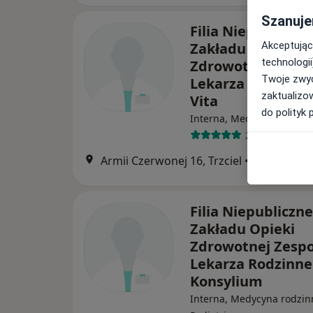
Szanuje
Filia Niepubliczn
Akceptując
Zakładu Opieki
technologii
Zdrowotnej Pora
Twoje zwyc
Lekarza Rodzinn
zaktualizo
Vita
do polityk 
Interna, Medycyna rodzin
2 opinie
Armii Czerwonej 16, Trzciel
•
Mapa
Filia Niepubliczn
Zakładu Opieki
Zdrowotnej Zespo
Lekarza Rodzinne
Konsylium
Interna, Medycyna rodzin