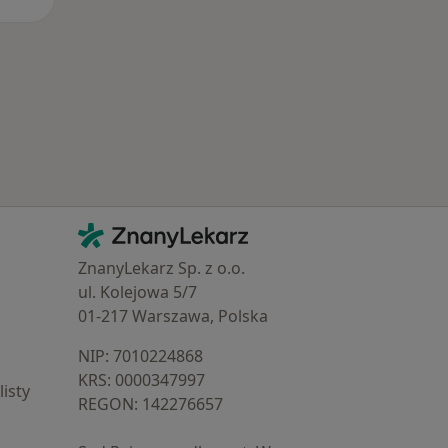
Kontakt
ZnanyLekarz - Strona główna
ZnanyLekarz Sp. z o.o.
ul. Kolejowa 5/7
01-217 Warszawa, Polska
NIP: ⁠7010224868
KRS: ⁠0000347997
isty
REGON: ⁠142276657