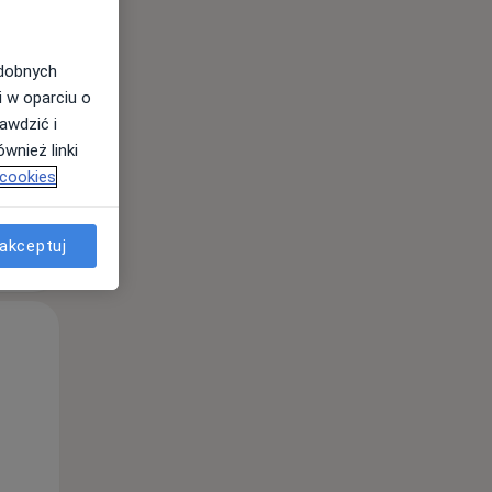
Wt,
Śr,
Czw,
odobnych
11 Sie
12 Sie
13 Sie
i w oparciu o
awdzić i
wnież linki
 cookies
akceptuj
Wt,
Śr,
Czw,
11 Sie
12 Sie
13 Sie