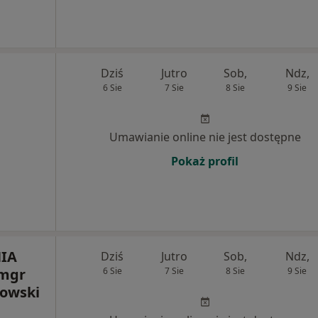
Dziś
Jutro
Sob,
Ndz,
6 Sie
7 Sie
8 Sie
9 Sie
Umawianie online nie jest dostępne
Pokaż profil
IA
Dziś
Jutro
Sob,
Ndz,
 mgr
6 Sie
7 Sie
8 Sie
9 Sie
kowski