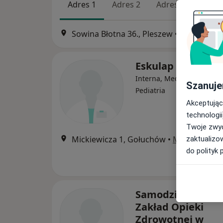
Adres 1
Adres 2
Adres 3
Sowina Błotna 36., Pleszew
•
Mapa
Eskulap
Interna, Medycyna rodzin
Szanuje
Pediatria
Akceptując
technologii
Twoje zwyc
Mickiewicza 1, Gołuchów
•
Mapa
zaktualizo
do polityk 
Samodzielny Publ
Zakład Opieki
Zdrowotnej w