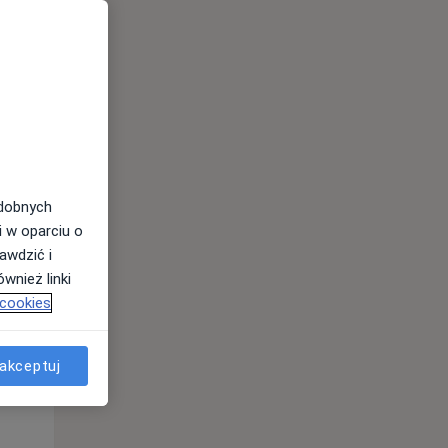
Pon,
Wt,
Śr,
10 Sie
11 Sie
12 Sie
odobnych
i w oparciu o
awdzić i
wnież linki
 cookies
akceptuj
Pon,
Wt,
Śr,
10 Sie
11 Sie
12 Sie