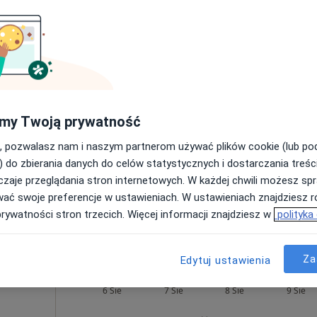
Dziś
Jutro
Sob,
Ndz,
6 Sie
7 Sie
8 Sie
9 Sie
na,
my Twoją prywatność
, pozwalasz nam i naszym partnerom używać plików cookie (lub p
Umawianie online nie jest dostępne
) do zbierania danych do celów statystycznych i dostarczania treśc
Pokaż profil
zaje przeglądania stron internetowych. W każdej chwili możesz spr
wać swoje preferencje w ustawieniach. W ustawieniach znajdziesz ró
prywatności stron trzecich. Więcej informacji znajdziesz w
polityka
Za
Edytuj ustawienia
iczny
Dziś
Jutro
Sob,
Ndz,
6 Sie
7 Sie
8 Sie
9 Sie