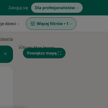
Zaloguj się
Dla profesjonalistów
je dzieci
Więcej filtrów
•
1
ukiwania
Powiększ mapę
Pon,
Wt,
Śr,
10 Sie
11 Sie
12 Sie