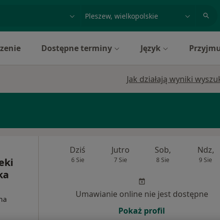
acja, badanie lub nazwisko
miasto lub dzielnica
zenie
Dostępne terminy
Język
Przyjmu
Jak działają wyniki wysz
Dziś
Jutro
Sob,
Ndz,
eki
6 Sie
7 Sie
8 Sie
9 Sie
ka
Umawianie online nie jest dostępne
na
Pokaż profil