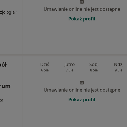
Umawianie online nie jest dostępne
·
zjologia
Pokaż profil
pół
Dziś
Jutro
Sob,
Ndz,
6 Sie
7 Sie
8 Sie
9 Sie
trum
Umawianie online nie jest dostępne
Pokaż profil
ca,