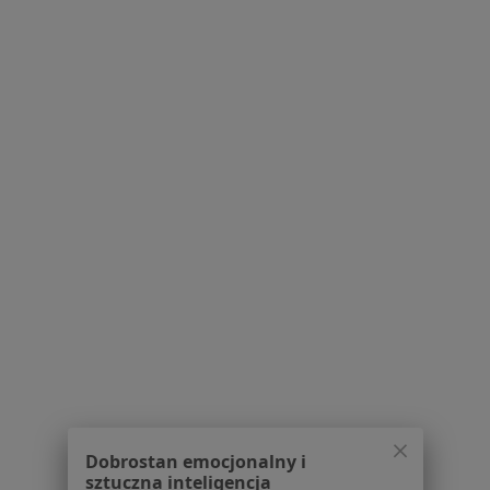
Pytania i odpowiedzi
Usługi i zabiegi
Choroby
Pomoc
Aplikacje mobilne
Blog dla pacjentów
Dla profesjonalistów
Cennik
Dla lekarzy
Dla placówek medycznych
Noa Notes
nowość
Baza wiedzy
Centrum Pomocy dla Specjalisty
Kontakt
ZnanyLekarz - Strona główna
ZnanyLekarz Sp. z o.o.
Dobrostan emocjonalny i
ul. Kolejowa 5/7
sztuczna inteligencja