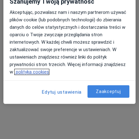
Szanujemy Twoją prywatność
Akceptując, pozwalasz nam i naszym partnerom używać
plików cookie (lub podobnych technologii) do zbierania
Nasza średnia ocena na App Store to 4.9 i 4.1 na
danych do celów statystycznych i dostarczania treści w
Nie znaleźliśmy specjalistów spełniających
Google Play Store
oparciu o Twoje zwyczaje przeglądania stron
podane kryteria
internetowych. W każdej chwili możesz sprawdzić i
zaktualizować swoje preferencje w ustawieniach. W
Spróbuj zmienić wybraną lokalizację lub wypróbuj
ustawieniach znajdziesz również linki do polityk
konsultacje online ze specjalistami z całego kraju.
prywatności stron trzecich. Więcej informacji znajdziesz
w
polityka cookies
Zmień lokalizację
Zaakceptuj
Poszukaj konsultacji online
Edytuj ustawienia