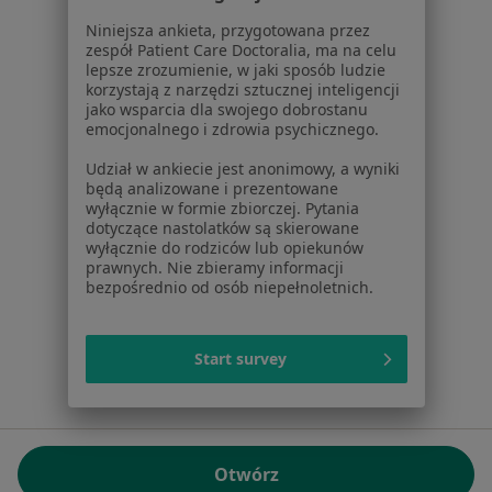
01-217 Warszawa, Polska
Niniejsza ankieta, przygotowana przez
zespół Patient Care Doctoralia, ma na celu
NIP: ⁠7010224868
lepsze zrozumienie, w jaki sposób ludzie
KRS: ⁠0000347997
korzystają z narzędzi sztucznej inteligencji
REGON: ⁠142276657
jako wsparcia dla swojego dobrostanu
emocjonalnego i zdrowia psychicznego.
Sąd Rejonowy dla m.st. Warszawy w Warszawie XII
Udział w ankiecie jest anonimowy, a wyniki
Wydział Gospodarczy KRS
będą analizowane i prezentowane
wyłącznie w formie zbiorczej. Pytania
Facebook
otwiera się w nowej karcie
dotyczące nastolatków są skierowane
wyłącznie do rodziców lub opiekunów
prawnych. Nie zbieramy informacji
bezpośrednio od osób niepełnoletnich.
otwiera się w nowej karcie
otwiera się w nowej karcie
otwiera się w nowej karcie
otwiera się w nowej karci
otwiera się
otwi
Polska
,
Türkiye
,
España
,
Italia
,
Deutschland
,
Česko
,
otwiera się w nowej karcie
otwiera się w nowej karcie
otwiera się w nowej karcie
otwiera się w nowej kar
otwiera się 
otwier
Portugal
,
México
,
Chile
,
Brasil
,
Argentina
,
Perú
,
Start survey
otwiera się w nowej karc
Colombia
Płatności kartą
ROZPORZĄDZENIE (UE) 2022/2065 (DSA) art. 24:
Otwórz