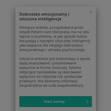
Kontakt
ZnanyLekarz - Strona główna
Dobrostan emocjonalny i
ZnanyLekarz Sp. z o.o.
sztuczna inteligencja
ul. Kolejowa 5/7
01-217 Warszawa, Polska
Niniejsza ankieta, przygotowana przez
zespół Patient Care Doctoralia, ma na celu
NIP: ⁠7010224868
lepsze zrozumienie, w jaki sposób ludzie
korzystają z narzędzi sztucznej inteligencji
KRS: ⁠0000347997
jako wsparcia dla swojego dobrostanu
REGON: ⁠142276657
emocjonalnego i zdrowia psychicznego.
Udział w ankiecie jest anonimowy, a wyniki
Sąd Rejonowy dla m.st. Warszawy w Warszawie XII
będą analizowane i prezentowane
Wydział Gospodarczy KRS
wyłącznie w formie zbiorczej. Pytania
dotyczące nastolatków są skierowane
Facebook
otwiera się w nowej karcie
wyłącznie do rodziców lub opiekunów
prawnych. Nie zbieramy informacji
bezpośrednio od osób niepełnoletnich.
otwiera się w nowej karcie
otwiera się w nowej karcie
otwiera się w nowej karcie
otwiera się w nowej karci
otwiera się
otwi
Polska
,
Türkiye
,
España
,
Italia
,
Deutschland
,
Česko
,
Start survey
otwiera się w nowej karcie
otwiera się w nowej karcie
otwiera się w nowej karcie
otwiera się w nowej kar
otwiera się 
otwier
Portugal
,
México
,
Chile
,
Brasil
,
Argentina
,
Perú
,
otwiera się w nowej karc
Colombia