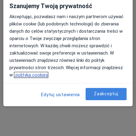
1457 opinii
Szanujemy Twoją prywatność
Janusza Meissnera 2B lok U3, Poznań
•
Mapa
Akceptując, pozwalasz nam i naszym partnerom używać
Konsultacja ginekologiczna
od 300 zł
Nasza średnia ocena na App Store to 4.9 i 4.1 na
plików cookie (lub podobnych technologii) do zbierania
Pokaż więcej usług
Google Play Store
danych do celów statystycznych i dostarczania treści w
oparciu o Twoje zwyczaje przeglądania stron
internetowych. W każdej chwili możesz sprawdzić i
zaktualizować swoje preferencje w ustawieniach. W
dr n. med. Sonja
dr n. med. Dominik
lek. Victoria
Millert-Kalińska
Pruski
Musiałowicz
ustawieniach znajdziesz również linki do polityk
ginekolog
ginekolog
ginekolog
prywatności stron trzecich. Więcej informacji znajdziesz
w
polityka cookies
Brak dostępnych specjalistów z wolnymi terminami w tym centrum medycznym.
Pokaż profil
Zaakceptuj
Edytuj ustawienia
Strona Główna
Placówki
Ginekologia
Rokietnica
Zmień miasto