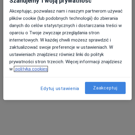
Szanujemy Twoją prywatność
Akceptując, pozwalasz nam i naszym partnerom używać
plików cookie (lub podobnych technologii) do zbierania
Nasza średnia ocena na App Store to 4.9 i 4.1 na
Nie znaleźliśmy specjalistów spełniających
danych do celów statystycznych i dostarczania treści w
Google Play Store
podane kryteria
oparciu o Twoje zwyczaje przeglądania stron
internetowych. W każdej chwili możesz sprawdzić i
Spróbuj zmienić wybraną lokalizację lub wypróbuj
zaktualizować swoje preferencje w ustawieniach. W
konsultacje online ze specjalistami z całego kraju.
ustawieniach znajdziesz również linki do polityk
prywatności stron trzecich. Więcej informacji znajdziesz
Zmień lokalizację
w
polityka cookies
Poszukaj konsultacji online
Zaakceptuj
Edytuj ustawienia
Serwis