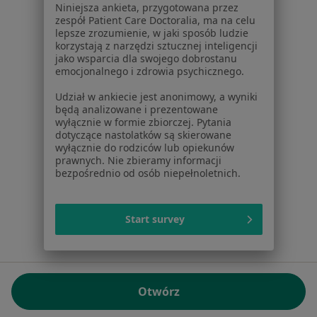
Niniejsza ankieta, przygotowana przez
NIP: ⁠7010224868
zespół Patient Care Doctoralia, ma na celu
lepsze zrozumienie, w jaki sposób ludzie
KRS: ⁠0000347997
korzystają z narzędzi sztucznej inteligencji
REGON: ⁠142276657
jako wsparcia dla swojego dobrostanu
emocjonalnego i zdrowia psychicznego.
Sąd Rejonowy dla m.st. Warszawy w Warszawie XII
Udział w ankiecie jest anonimowy, a wyniki
Wydział Gospodarczy KRS
będą analizowane i prezentowane
wyłącznie w formie zbiorczej. Pytania
Facebook
otwiera się w nowej karcie
dotyczące nastolatków są skierowane
wyłącznie do rodziców lub opiekunów
prawnych. Nie zbieramy informacji
bezpośrednio od osób niepełnoletnich.
otwiera się w nowej karcie
otwiera się w nowej karcie
otwiera się w nowej karcie
otwiera się w nowej karci
otwiera się
otwi
Polska
,
Türkiye
,
España
,
Italia
,
Deutschland
,
Česko
,
otwiera się w nowej karcie
otwiera się w nowej karcie
otwiera się w nowej karcie
otwiera się w nowej kar
otwiera się 
otwier
Portugal
,
México
,
Chile
,
Brasil
,
Argentina
,
Perú
,
Start survey
otwiera się w nowej karc
Colombia
Płatności kartą
ROZPORZĄDZENIE (UE) 2022/2065 (DSA) art. 24:
Otwórz
15.395.179 użytkowników/miesiąc - Czerwiec 2026