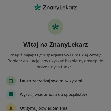
Me
Ortopedia • Proszowice, małopolskie
Filtry
• 1
Ubezpieczenie
Map
Ortopedia placówki w Proszowicach
Witaj na ZnanyLekarz
Jak działają wyniki wyszukiwania
Znajdź najlepszych specjalistów i umawiaj wizyty.
Pobierz aplikację, aby uzyskać bezpłatny dostęp do
Wybierz swoje ubezpieczenie
przydatnych funkcji:
Łatwo zarządzaj swoimi wizytami
Wysyłaj wiadomości do specjalistów
Otrzymuj powiadomienia