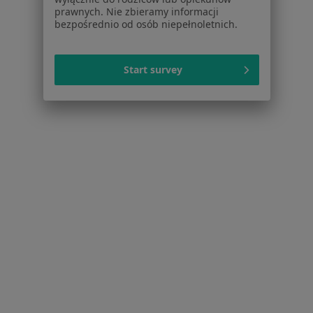
prawnych. Nie zbieramy informacji
bezpośrednio od osób niepełnoletnich.
Start survey
Serwis
Regulamin
Polityka prywatności pacjentów
Polityka prywatności profesjonalistów
Polityka prywatności dla profesjonalistów, których
dane pozyskaliśmy samodzielnie
Polityka cookies
Jak działają wyniki wyszukiwania
Dostępność
O nas
Praca
Rekrutujemy!
Partnerzy
Centrum prasowe
Kontakt