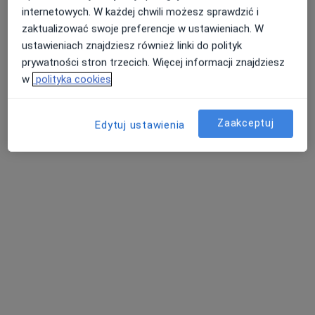
internetowych. W każdej chwili możesz sprawdzić i
Bezpieczne płatności
zaktualizować swoje preferencje w ustawieniach. W
Strefa Dobrej Medycyny
ustawieniach znajdziesz również linki do polityk
·
Więcej
Ortopedia, Fizjoterapia, Kardiologia
prywatności stron trzecich. Więcej informacji znajdziesz
1382 opinie
w
polityka cookies
aleja Ignacego Daszyńskiego 12/LU1, Kraków
•
Mapa
Konsultacja ortopedyczna
300 zł
Zaakceptuj
Edytuj ustawienia
Pokaż więcej usług
lek. Mateusz Gąciarz
lek. Szymon Bień
lek. Maciej Widliński
ortopeda
ortopeda
ortopeda
Zobacz wszystkich 8 specjalistów
Brak dostępnych specjalistów z wolnymi terminami w tym centrum medycznym.
Pokaż profil