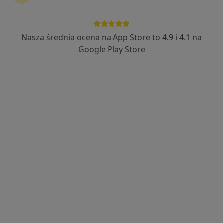
ProZdrowie Centrum Ortopedyczno-
Diagnostyczne
Nasza średnia ocena na App Store to 4.9 i 4.1 na
·
Więcej
Ortopedia, Angiologia, Chirurgia naczyniowa
Google Play Store
539 opinii
Szpitalna 21, Proszowice
•
Mapa
Konsultacja ortopedyczna
350 zł
Pokaż więcej usług
lek. Mariusz Urban
ortopeda
Brak dostępnych specjalistów z wolnymi terminami w tym centrum medycznym.
Pokaż profil