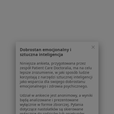
Centrum Medyczne CAVITA
·
Więcej
Ortopedia, Chirurgia, Dermatologia
Dobrostan emocjonalny i
sztuczna inteligencja
Łaganów 22, Proszowice
•
Mapa
Niniejsza ankieta, przygotowana przez
Brak dostępnych specjalistów z wolnymi terminami w tym centrum medycznym.
zespół Patient Care Doctoralia, ma na celu
lepsze zrozumienie, w jaki sposób ludzie
Pokaż profil
korzystają z narzędzi sztucznej inteligencji
jako wsparcia dla swojego dobrostanu
emocjonalnego i zdrowia psychicznego.
Udział w ankiecie jest anonimowy, a wyniki
będą analizowane i prezentowane
Strona Główna
Placówki
Ortopedia
Proszowice
Zmień miasto
Zmień
wyłącznie w formie zbiorczej. Pytania
dotyczące nastolatków są skierowane
wyłącznie do rodziców lub opiekunów