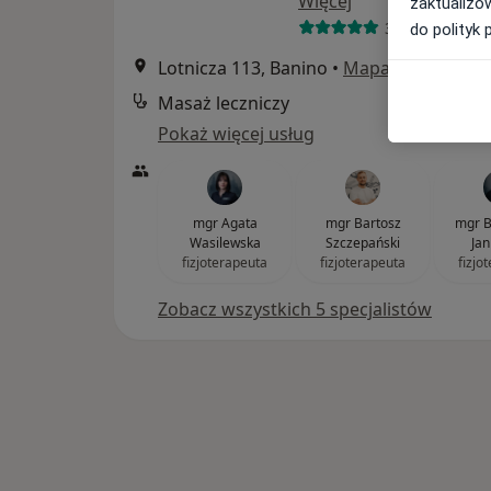
Więcej
zaktualizo
372 opinie
do polityk 
Lotnicza 113, Banino
•
Mapa
Masaż leczniczy
Pokaż więcej usług
mgr Agata
mgr Bartosz
mgr B
Wasilewska
Szczepański
Jan
fizjoterapeuta
fizjoterapeuta
fizjo
Zobacz wszystkich 5 specjalistów