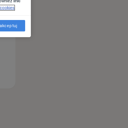
wnież linki
 cookies
akceptuj