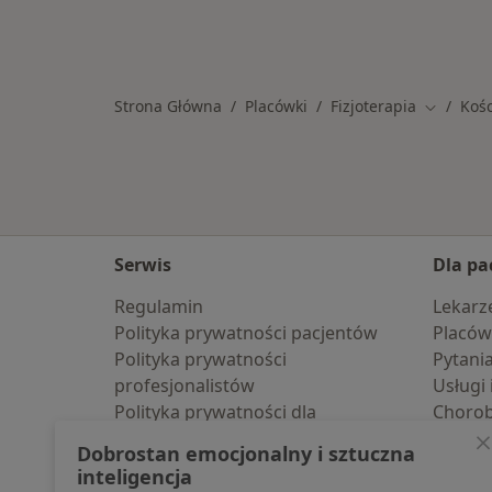
Strona Główna
Placówki
Fizjoterapia
Koś
Zmień mi
Serwis
Dla pa
Regulamin
Lekarz
Polityka prywatności pacjentów
Placów
Polityka prywatności
Pytani
profesjonalistów
Usługi 
Polityka prywatności dla
Choro
profesjonalistów, których dane
Pomoc
Dobrostan emocjonalny i sztuczna
pozyskaliśmy samodzielnie
Aplika
inteligencja
Polityka cookies
Blog d