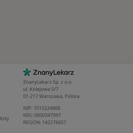
Kontakt
ZnanyLekarz - Strona główna
ZnanyLekarz Sp. z o.o.
ul. Kolejowa 5/7
01-217 Warszawa, Polska
NIP: ⁠7010224868
KRS: ⁠0000347997
isty
REGON: ⁠142276657