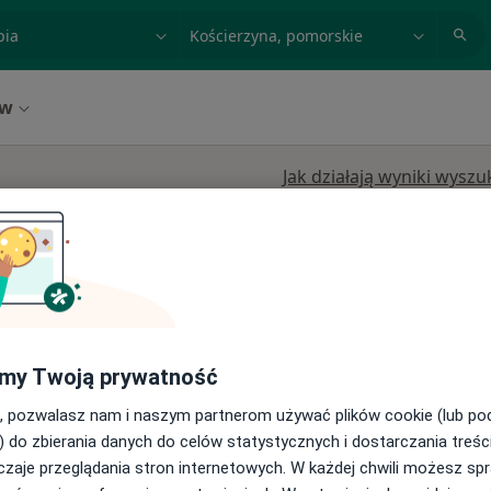
acja, badanie lub nazwisko
miasto lub dzielnica
ów
Jak działają wyniki wysz
omorskie, w obszarach bliskich Twojemu wyszukiwaniu.
Dziś
Jutro
Wt,
Śr,
my Twoją prywatność
9 Sie
10 Sie
11 Sie
12 Sie
lewscy
, pozwalasz nam i naszym partnerom używać plików cookie (lub p
) do zbierania danych do celów statystycznych i dostarczania treśc
Umawianie online nie jest dostępne
·
rtowa
zaje przeglądania stron internetowych. W każdej chwili możesz spr
Pokaż profil