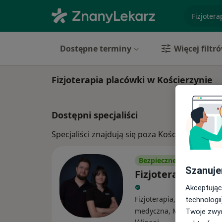
specjaliz
Dostępne terminy
Więcej filtr
Fizjoterapia placówki w Kościerzynie
Dostępni specjaliści
Specjaliści znajdują się poza Kościerzyna, p
Bezpieczne płatności
Szanuje
Fizjoterapia Wasi
Akceptując
Fizjoterapia, Rehabilitacja
technologii
medyczna, Medycyna spo
Twoje zwyc