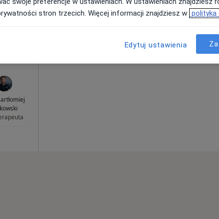
wać swoje preferencje w ustawieniach. W ustawieniach znajdziesz ró
prywatności stron trzecich. Więcej informacji znajdziesz w
polityka
Za
160 zł
Edytuj ustawienia
artłomiej
kowski
terapeuta