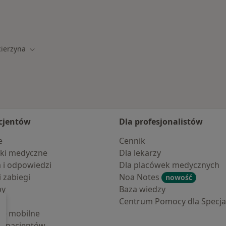
cierzyna
asto
Zmień miasto
cjentów
Dla profesjonalistów
e
Cennik
ki medyczne
Dla lekarzy
a i odpowiedzi
Dla placówek medycznych
i zabiegi
Noa Notes
nowość
by
Baza wiedzy
Centrum Pomocy dla Specjal
cje mobilne
la pacjentów