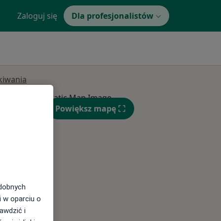
Zaloguj się
Dla profesjonalistów
ukiwania
Powiększ mapę
Czw,
Pt,
Sob,
13 Sie
14 Sie
15 Sie
odobnych
i w oparciu o
awdzić i