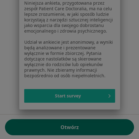
Niniejsza ankieta, przygotowana przez
NIP: ⁠7010224868
zespół Patient Care Doctoralia, ma na celu
lepsze zrozumienie, w jaki sposób ludzie
KRS: ⁠0000347997
korzystają z narzędzi sztucznej inteligencji
REGON: ⁠142276657
jako wsparcia dla swojego dobrostanu
emocjonalnego i zdrowia psychicznego.
Sąd Rejonowy dla m.st. Warszawy w Warszawie XII
Udział w ankiecie jest anonimowy, a wyniki
Wydział Gospodarczy KRS
będą analizowane i prezentowane
wyłącznie w formie zbiorczej. Pytania
Facebook
otwiera się w nowej karcie
dotyczące nastolatków są skierowane
wyłącznie do rodziców lub opiekunów
prawnych. Nie zbieramy informacji
bezpośrednio od osób niepełnoletnich.
otwiera się w nowej karcie
otwiera się w nowej karcie
otwiera się w nowej karcie
otwiera się w nowej karci
otwiera się
otwi
Polska
,
Türkiye
,
España
,
Italia
,
Deutschland
,
Česko
,
otwiera się w nowej karcie
otwiera się w nowej karcie
otwiera się w nowej karcie
otwiera się w nowej kar
otwiera się 
otwier
Portugal
,
México
,
Chile
,
Brasil
,
Argentina
,
Perú
,
Start survey
otwiera się w nowej karc
Colombia
Płatności kartą
ROZPORZĄDZENIE (UE) 2022/2065 (DSA) art. 24:
Otwórz
15.395.179 użytkowników/miesiąc - Czerwiec 2026