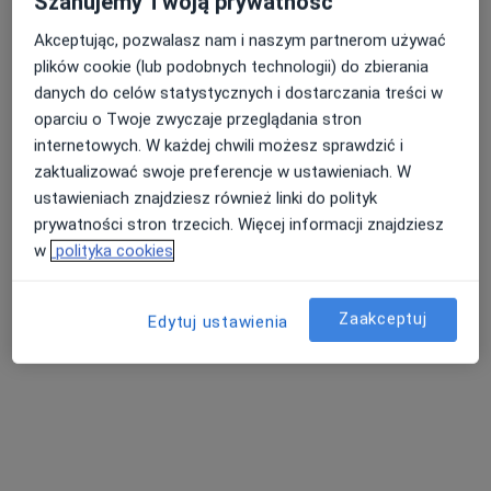
Szanujemy Twoją prywatność
Akceptując, pozwalasz nam i naszym partnerom używać
plików cookie (lub podobnych technologii) do zbierania
Nasza średnia ocena na App Store to 4.9 i 4.1 na
Nie znaleźliśmy specjalistów spełniających
danych do celów statystycznych i dostarczania treści w
Google Play Store
podane kryteria
oparciu o Twoje zwyczaje przeglądania stron
internetowych. W każdej chwili możesz sprawdzić i
Spróbuj zmienić wybraną lokalizację lub wypróbuj
zaktualizować swoje preferencje w ustawieniach. W
konsultacje online ze specjalistami z całego kraju.
ustawieniach znajdziesz również linki do polityk
prywatności stron trzecich. Więcej informacji znajdziesz
Zmień lokalizację
w
polityka cookies
Poszukaj konsultacji online
Zaakceptuj
Edytuj ustawienia
Serwis