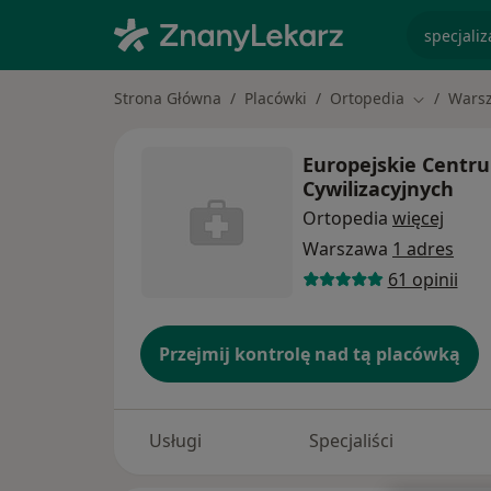
specjaliz
Strona Główna
Placówki
Ortopedia
Wars
Zmień mia
Europejskie Centr
Cywilizacyjnych
Ortopedia
więcej
Warszawa
1 adres
61 opinii
Przejmij kontrolę nad tą placówką
Usługi
Specjaliści