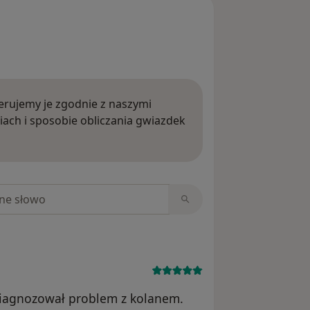
rujemy je zgodnie z naszymi
iach i sposobie obliczania gwiazdek
ięcej o opiniach
niach
diagnozował problem z kolanem.