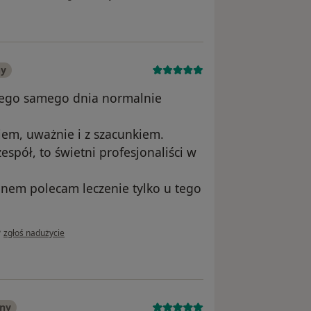
ny
 tego samego dnia normalnie
iem, uważnie i z szacunkiem.
espół, to świetni profesjonaliści w
anem polecam leczenie tylko u tego
w opinii użytkownika Nata Bel
•
zgłoś nadużycie
any