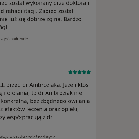
ieg został wykonany prze doktora i
 rehabilitacji. Zabieg został
ie już się dobrze zgina. Bardzo
ógł.
w opinii użytkownika Aneta
•
zgłoś nadużycie
CL przed dr Ambroziaka. Jeżeli ktoś
 i ojojania, to dr Ambroziak nie
a, konkretna, bez zbędnego owijania
 efektów leczenia oraz opieki,
rzy współpracują z dr
w opinii użytkownika Jakub
ukcja więzadła
•
zgłoś nadużycie