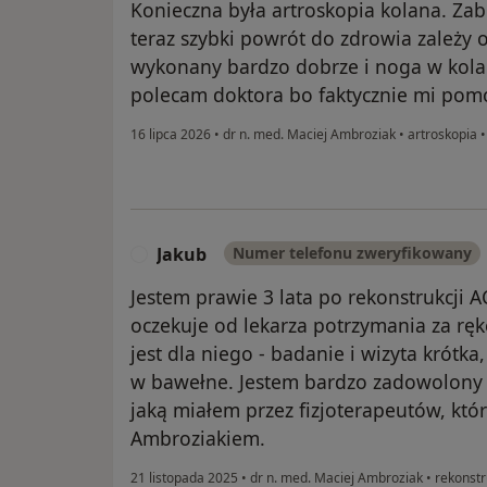
Konieczna była artroskopia kolana. Zab
teraz szybki powrót do zdrowia zależy od
wykonany bardzo dobrze i noga w kolan
polecam doktora bo faktycznie mi pom
16 lipca 2026
•
dr n. med. Maciej Ambroziak
•
artroskopia
Jakub
Numer telefonu zweryfikowany
J
Jestem prawie 3 lata po rekonstrukcji A
oczekuje od lekarza potrzymania za rękę
jest dla niego - badanie i wizyta krótk
w bawełne. Jestem bardzo zadowolony z
jaką miałem przez fizjoterapeutów, któ
Ambroziakiem.
21 listopada 2025
•
dr n. med. Maciej Ambroziak
•
rekonstr