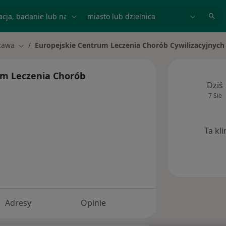
acja, badanie lub nazwisko
miasto lub dzielnica
zawa
Europejskie Centrum Leczenia Chorób Cywilizacyjnych
sto
Zmień miasto
um Leczenia Chorób
Dziś
7 Sie
Ta kl
Adresy
Opinie