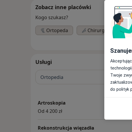
Zobacz inne placówki
Kogo szukasz?
Ortopeda
Chirurg
Kar
Szanuje
Akceptując
Usługi
technologii
Twoje zwyc
Ortopedia
zaktualizo
do polityk 
Artroskopia
Od 4 200 zł
Rekonstrukcja więzadła