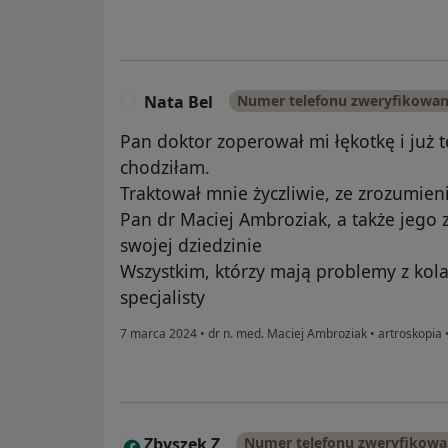
Nata Bel
Numer telefonu zweryfikowa
N
Pan doktor zoperował mi łękotkę i już
chodziłam.
Traktował mnie życzliwie, ze zrozumien
Pan dr Maciej Ambroziak, a także jego z
swojej dziedzinie
Wszystkim, którzy mają problemy z kol
specjalisty
7 marca 2024
•
dr n. med. Maciej Ambroziak
•
artroskopia
Zbyszek Z
Numer telefonu zweryfikow
Z