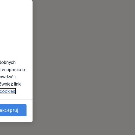
odobnych
i w oparciu o
awdzić i
wnież linki
 cookies
akceptuj