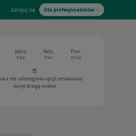
Zaloguj się
Dla profesjonalistów
Jutro
Ndz,
Pon,
Wt,
Śr,
8 Sie
9 Sie
10 Sie
11 Sie
12 Si
inika nie udostępnia opcji umawiania
wizyt drogą online