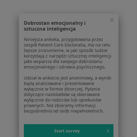
Bezpieczne płatności
Dobrostan emocjonalny i
sztuczna inteligencja
Doctorpro Wrocław Centrum Medyczne
·
Więcej
Endokrynologia, Chirurgia, Dermatologia
Niniejsza ankieta, przygotowana przez
1399 opinii
zespół Patient Care Doctoralia, ma na celu
lepsze zrozumienie, w jaki sposób ludzie
Brak dostępnych specjalistów z wolnymi terminami w tym centrum medycznym.
korzystają z narzędzi sztucznej inteligencji
jako wsparcia dla swojego dobrostanu
emocjonalnego i zdrowia psychicznego.
Pokaż profil
Udział w ankiecie jest anonimowy, a wyniki
będą analizowane i prezentowane
wyłącznie w formie zbiorczej. Pytania
dotyczące nastolatków są skierowane
wyłącznie do rodziców lub opiekunów
prawnych. Nie zbieramy informacji
bezpośrednio od osób niepełnoletnich.
Start survey