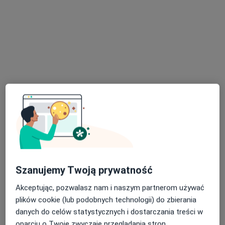
ZiG-Med
·
Więcej
Endokrynologia, Ginekologia, Gastrologia
3 opinie
Sienkiewicza 64, Tarnobrzeg
•
Mapa
Brak dostępnych specjalistów z wolnymi terminami w tym centrum medycznym.
Pokaż profil
Szanujemy Twoją prywatność
Akceptując, pozwalasz nam i naszym partnerom używać
plików cookie (lub podobnych technologii) do zbierania
danych do celów statystycznych i dostarczania treści w
Niepubliczna Poradnia Ginekologiczno-
oparciu o Twoje zwyczaje przeglądania stron