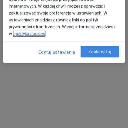
Położnicza Femi
internetowych. W każdej chwili możesz sprawdzić i
Endokrynologia, Ginekologia
zaktualizować swoje preferencje w ustawieniach. W
ustawieniach znajdziesz również linki do polityk
Sienkiewicza 67, Tarnobrzeg
•
Mapa
prywatności stron trzecich. Więcej informacji znajdziesz
Brak dostępnych specjalistów z wolnymi terminami w tym centrum medycznym.
w
polityka cookies
Pokaż profil
Zaakceptuj
Edytuj ustawienia
Dostępne konsultacje online
Specjaliści w Twojej okolicy nie mają dostępności dla
wizyt stacjonarnych. Sprawdź konsultacje online.