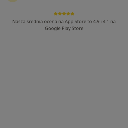
AQUA-MED
·
Więcej
Endokrynologia, Ortopedia dziecięca, Ortopedia
Nasza średnia ocena na App Store to 4.9 i 4.1 na
1640 opinii
Google Play Store
Adama Mickiewicza 73, Tarnobrzeg
•
Mapa
Konsultacja endokrynologiczna
220 zł
lek. Robert Błażuk
endokrynolog
Brak dostępnych specjalistów z wolnymi terminami w tym centrum medycznym.
Pokaż profil