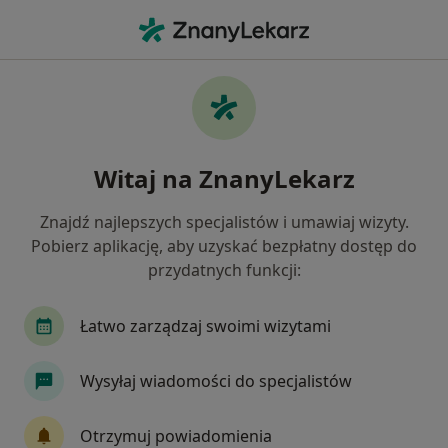
Me
Endokrynologia • Tarnobrzeg, podkarpackie
Filtry
• 1
Ubezpieczenie
Map
Endokrynologia placówki w Tarnobrzegu
Witaj na ZnanyLekarz
Jak działają wyniki wyszukiwania
Znajdź najlepszych specjalistów i umawiaj wizyty.
Pobierz aplikację, aby uzyskać bezpłatny dostęp do
Wybierz swoje ubezpieczenie
przydatnych funkcji:
Łatwo zarządzaj swoimi wizytami
Wysyłaj wiadomości do specjalistów
Otrzymuj powiadomienia