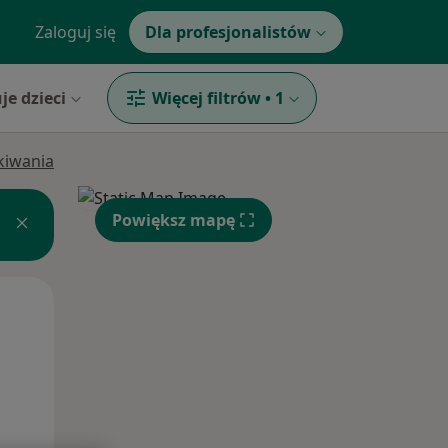
Zaloguj się
Dla profesjonalistów
je dzieci
Więcej filtrów
•
1
ukiwania
Powiększ mapę
Wt,
Śr,
Czw,
11 Sie
12 Sie
13 Sie