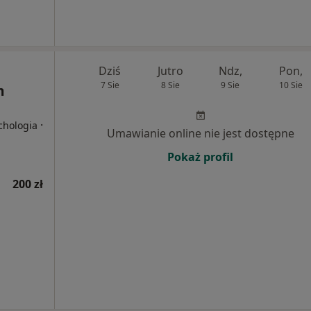
Dziś
Jutro
Ndz,
Pon,
7 Sie
8 Sie
9 Sie
10 Sie
m
·
ychologia
Umawianie online nie jest dostępne
Pokaż profil
200 zł