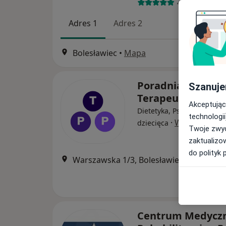
48 opinii
Adres 1
Adres 2
Bolesławiec
•
Mapa
Poradnia
Szanuje
Terapeutyczna 
Akceptując
Dietetyka, Psychiatria, Psy
technologii
·
Więcej
dziecięca
Twoje zwyc
zaktualizo
do polityk 
Warszawska 1/3, Bolesławiec
•
Mapa
Centrum Medycz