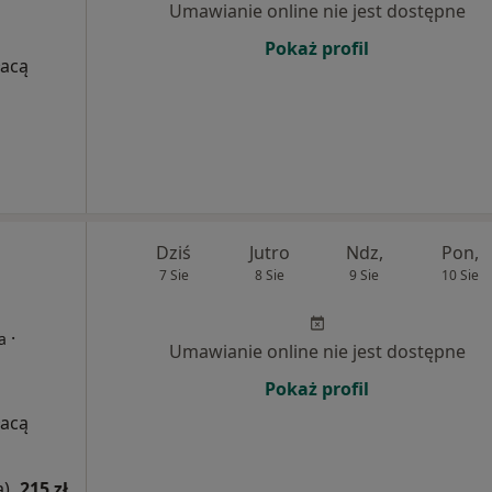
Umawianie online nie jest dostępne
Pokaż profil
łacą
Dziś
Jutro
Ndz,
Pon,
7 Sie
8 Sie
9 Sie
10 Sie
·
a
Umawianie online nie jest dostępne
Pokaż profil
łacą
a)
215 zł