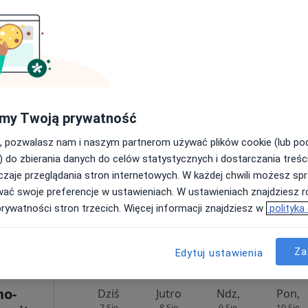
Dziś
Jutro
Ndz,
Pon,
my Twoją prywatność
HBW
7 Sie
8 Sie
9 Sie
10 Sie
, pozwalasz nam i naszym partnerom używać plików cookie (lub p
chiatria
) do zbierania danych do celów statystycznych i dostarczania treśc
zaje przeglądania stron internetowych. W każdej chwili możesz spr
Umawianie online nie jest dostępne
wać swoje preferencje w ustawieniach. W ustawieniach znajdziesz ró
Pokaż profil
prywatności stron trzecich. Więcej informacji znajdziesz w
polityka
Za
Edytuj ustawienia
no-
Dziś
Jutro
Ndz,
Pon,
7 Sie
8 Sie
9 Sie
10 Sie