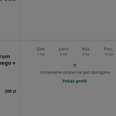
Dziś
Jutro
Ndz,
Pon,
7 Sie
8 Sie
9 Sie
10 Sie
trum
znego
Umawianie online nie jest dostępne
Pokaż profil
200 zł