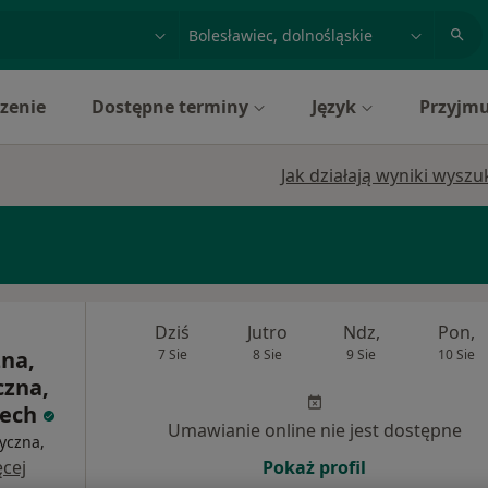
acja, badanie lub nazwisko
miasto lub dzielnica
zenie
Dostępne terminy
Język
Przyjmu
Jak działają wyniki wysz
Dziś
Jutro
Ndz,
Pon,
zna,
7 Sie
8 Sie
9 Sie
10 Sie
czna,
tech
Umawianie online nie jest dostępne
yczna,
cej
Pokaż profil