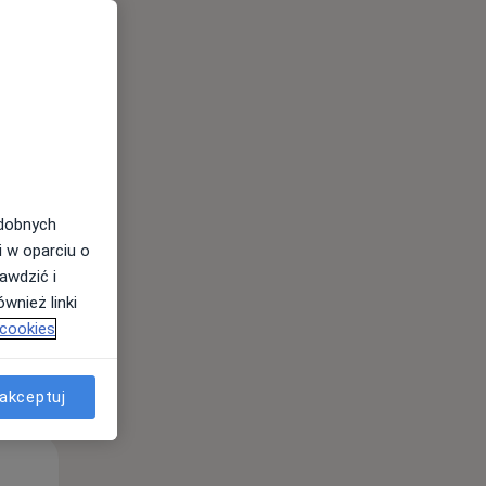
Wt,
Śr,
Czw,
11 Sie
12 Sie
13 Sie
odobnych
i w oparciu o
awdzić i
wnież linki
 cookies
akceptuj
Wt,
Śr,
Czw,
11 Sie
12 Sie
13 Sie