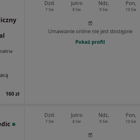
Dziś
Jutro
Ndz,
Pon,
7 Sie
8 Sie
9 Sie
10 Sie
liczny
Umawianie online nie jest dostępne
al
Pokaż profil
hiatria
łacą
160 zł
Dziś
Jutro
Ndz,
Pon,
7 Sie
8 Sie
9 Sie
10 Sie
edic
,