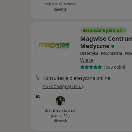
mgr Iga Kalinowska
dietetyk
Bezpieczne płatności
Magwise Centru
Medyczne
Dietetyka, Psychiatria, Ps
Więcej
1098 opinii
Konsultacja dietetyczna online
Pokaż więcej usług
dr n. med. i n. o zdr.
Joanna Róg
dietetyk