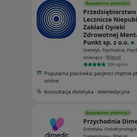
Bezpieczne płatności
Przedsiębiorstwo
Lecznicze Niepub
Zakład Opieki
Zdrowotnej Ment
Punkt sp. z o.o.
Dietetyk, Psychiatria, Psyc
·
Więcej
dziecięca
509 opinii
Popularna placówka: pacjenci chętnie p
online
Konsultacja dietetyka - telemedycyna
Bezpieczne płatności
Przychodnia Dim
Dietetyka, Endokrynologia
·
Więcej
Diabetologia