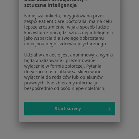
Cennik
sztuczna inteligencja
Dla lekarzy
Niniejsza ankieta, przygotowana przez
Dla placówek medycznych
zespół Patient Care Doctoralia, ma na celu
Noa Notes
lepsze zrozumienie, w jaki sposób ludzie
nowość
korzystają z narzędzi sztucznej inteligencji
Baza wiedzy
jako wsparcia dla swojego dobrostanu
Centrum Pomocy dla Specjalisty
emocjonalnego i zdrowia psychicznego.
Kontakt
Udział w ankiecie jest anonimowy, a wyniki
ZnanyLekarz - Strona główna
będą analizowane i prezentowane
wyłącznie w formie zbiorczej. Pytania
ZnanyLekarz Sp. z o.o.
dotyczące nastolatków są skierowane
ul. Kolejowa 5/7
wyłącznie do rodziców lub opiekunów
prawnych. Nie zbieramy informacji
01-217 Warszawa, Polska
bezpośrednio od osób niepełnoletnich.
NIP: ⁠7010224868
KRS: ⁠0000347997
Start survey
REGON: ⁠142276657
Sąd Rejonowy dla m.st. Warszawy w Warszawie XII
Wydział Gospodarczy KRS