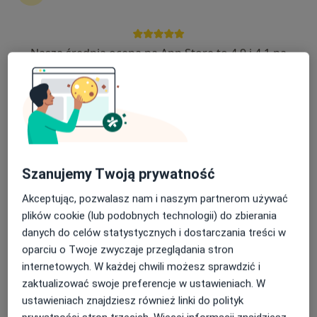
ALLMEDICA
·
Więcej
Diagnostyka, Pediatria, Interna
Nasza średnia ocena na App Store to 4.9 i 4.1 na
630 opinii
Google Play Store
Adres 1
Adres 2
Adres 3
Adres 4
Kolejowa 31, Nowy Targ
•
Mapa
Brak dostępnych specjalistów z wolnymi terminami w tym centrum medycznym.
Szanujemy Twoją prywatność
Pokaż profil
Akceptując, pozwalasz nam i naszym partnerom używać
plików cookie (lub podobnych technologii) do zbierania
danych do celów statystycznych i dostarczania treści w
oparciu o Twoje zwyczaje przeglądania stron
internetowych. W każdej chwili możesz sprawdzić i
zaktualizować swoje preferencje w ustawieniach. W
ustawieniach znajdziesz również linki do polityk