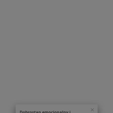
Jak działają wyniki wyszukiwania
Dostępność
O nas
Praca
Rekrutujemy!
Partnerzy
Centrum prasowe
Kontakt
Dla pacjentów
Lekarze
Placówki medyczne
Pytania i odpowiedzi
Usługi i zabiegi
Choroby
Pomoc
Aplikacje mobilne
Blog dla pacjentów
Dla profesjonalistów
Dobrostan emocjonalny i