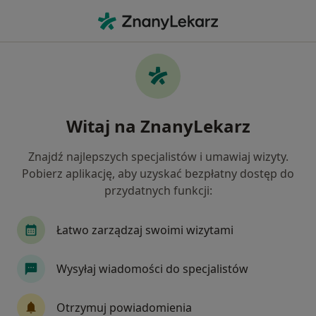
Me
Diagnostyka • Nowy Targ, małopolskie
Filtry
• 1
Ubezpieczenie
Map
Diagnostyka placówki w Nowym Targu
Witaj na ZnanyLekarz
Jak działają wyniki wyszukiwania
Znajdź najlepszych specjalistów i umawiaj wizyty.
Pobierz aplikację, aby uzyskać bezpłatny dostęp do
Wybierz swoje ubezpieczenie
przydatnych funkcji:
Łatwo zarządzaj swoimi wizytami
Wysyłaj wiadomości do specjalistów
Otrzymuj powiadomienia