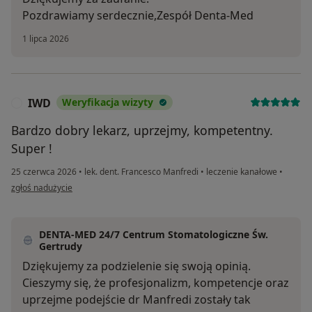
Pozdrawiamy serdecznie,Zespół Denta-Med
1 lipca 2026
IWD
Weryfikacja wizyty
I
Bardzo dobry lekarz, uprzejmy, kompetentny.
Super !
25 czerwca 2026
•
lek. dent. Francesco Manfredi
•
leczenie kanałowe
•
w opinii użytkownika IWD
zgłoś nadużycie
DENTA-MED 24/7 Centrum Stomatologiczne Św.
Gertrudy
Dziękujemy za podzielenie się swoją opinią.
Cieszymy się, że profesjonalizm, kompetencje oraz
uprzejme podejście dr Manfredi zostały tak