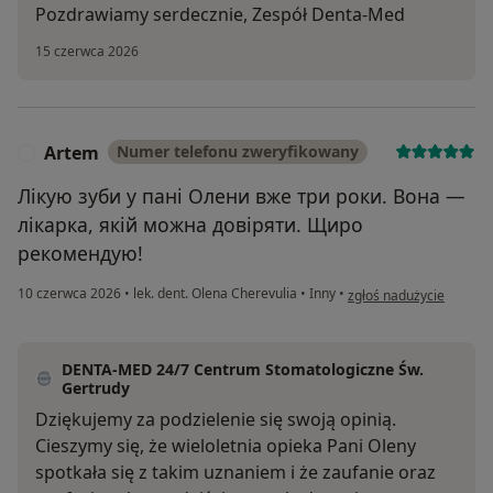
Pozdrawiamy serdecznie, Zespół Denta-Med
15 czerwca 2026
Artem
Numer telefonu zweryfikowany
A
Лікую зуби у пані Олени вже три роки. Вона —
лікарка, якій можна довіряти. Щиро
рекомендую!
w opinii użytkownika A
10 czerwca 2026
•
lek. dent. Olena Cherevulia
•
Inny
•
zgłoś nadużycie
DENTA-MED 24/7 Centrum Stomatologiczne Św.
Gertrudy
Dziękujemy za podzielenie się swoją opinią.
Cieszymy się, że wieloletnia opieka Pani Oleny
spotkała się z takim uznaniem i że zaufanie oraz