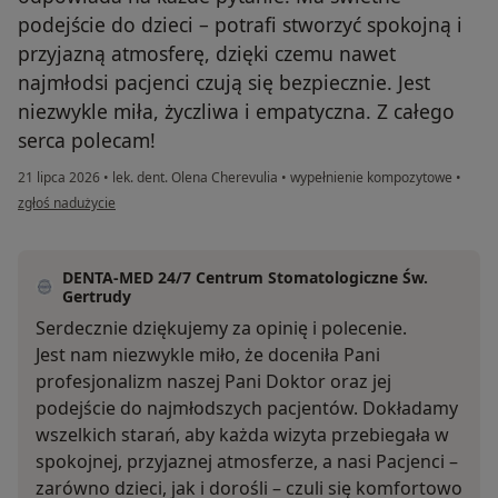
podejście do dzieci – potrafi stworzyć spokojną i
przyjazną atmosferę, dzięki czemu nawet
najmłodsi pacjenci czują się bezpiecznie. Jest
niezwykle miła, życzliwa i empatyczna. Z całego
serca polecam!
21 lipca 2026
•
lek. dent. Olena Cherevulia
•
wypełnienie kompozytowe
•
w opinii użytkownika Myroslava KULYK
zgłoś nadużycie
DENTA-MED 24/7 Centrum Stomatologiczne Św.
Gertrudy
Serdecznie dziękujemy za opinię i polecenie.
Jest nam niezwykle miło, że doceniła Pani
profesjonalizm naszej Pani Doktor oraz jej
podejście do najmłodszych pacjentów. Dokładamy
wszelkich starań, aby każda wizyta przebiegała w
spokojnej, przyjaznej atmosferze, a nasi Pacjenci –
zarówno dzieci, jak i dorośli – czuli się komfortowo