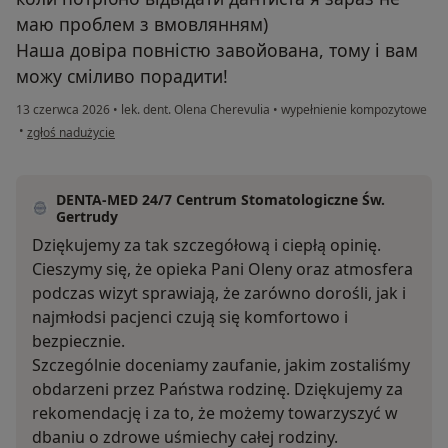
маю проблем з вмовлянням)
Наша довіра повністю завойована, тому і вам
можу сміливо порадити!
13 czerwca 2026
•
lek. dent. Olena Cherevulia
•
wypełnienie kompozytowe
w opinii użytkownika Ihor Shaposhnyk
•
zgłoś nadużycie
DENTA-MED 24/7 Centrum Stomatologiczne Św.
Gertrudy
Dziękujemy za tak szczegółową i ciepłą opinię.
Cieszymy się, że opieka Pani Oleny oraz atmosfera
podczas wizyt sprawiają, że zarówno dorośli, jak i
najmłodsi pacjenci czują się komfortowo i
bezpiecznie.
Szczególnie doceniamy zaufanie, jakim zostaliśmy
obdarzeni przez Państwa rodzinę. Dziękujemy za
rekomendację i za to, że możemy towarzyszyć w
dbaniu o zdrowe uśmiechy całej rodziny.