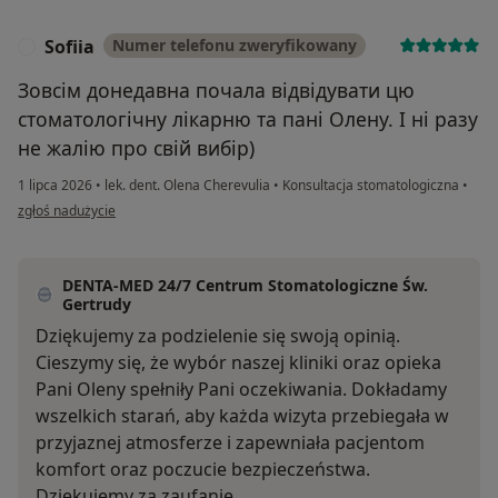
Sofiia
Numer telefonu zweryfikowany
S
Зовсім донедавна почала відвідувати цю
стоматологічну лікарню та пані Олену. І ні разу
не жалію про свій вибір)
1 lipca 2026
•
lek. dent. Olena Cherevulia
•
Konsultacja stomatologiczna
•
w opinii użytkownika Sofiia
zgłoś nadużycie
DENTA-MED 24/7 Centrum Stomatologiczne Św.
Gertrudy
Dziękujemy za podzielenie się swoją opinią.
Cieszymy się, że wybór naszej kliniki oraz opieka
Pani Oleny spełniły Pani oczekiwania. Dokładamy
wszelkich starań, aby każda wizyta przebiegała w
przyjaznej atmosferze i zapewniała pacjentom
komfort oraz poczucie bezpieczeństwa.
Dziękujemy za zaufanie.