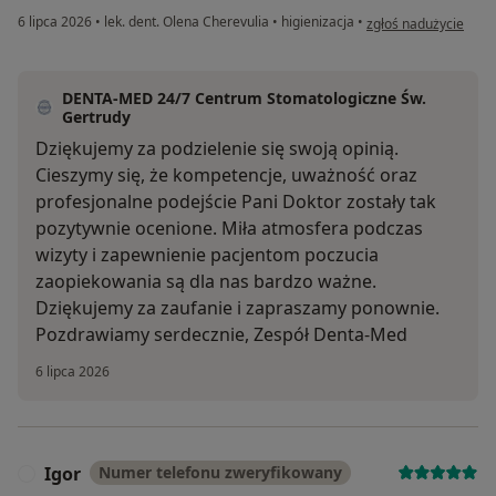
w opinii użytkownika
6 lipca 2026
•
lek. dent. Olena Cherevulia
•
higienizacja
•
zgłoś nadużycie
DENTA-MED 24/7 Centrum Stomatologiczne Św.
Gertrudy
Dziękujemy za podzielenie się swoją opinią.
Cieszymy się, że kompetencje, uważność oraz
profesjonalne podejście Pani Doktor zostały tak
pozytywnie ocenione. Miła atmosfera podczas
wizyty i zapewnienie pacjentom poczucia
zaopiekowania są dla nas bardzo ważne.
Dziękujemy za zaufanie i zapraszamy ponownie.
Pozdrawiamy serdecznie, Zespół Denta-Med
6 lipca 2026
Igor
Numer telefonu zweryfikowany
I