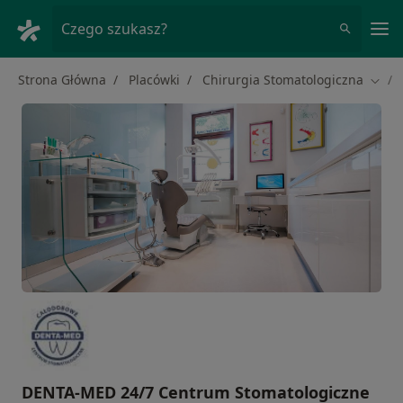
Me
Czego szukasz?
Strona Główna
Placówki
Chirurgia Stomatologiczna
Zmień
DENTA-MED 24/7 Centrum Stomatologiczne