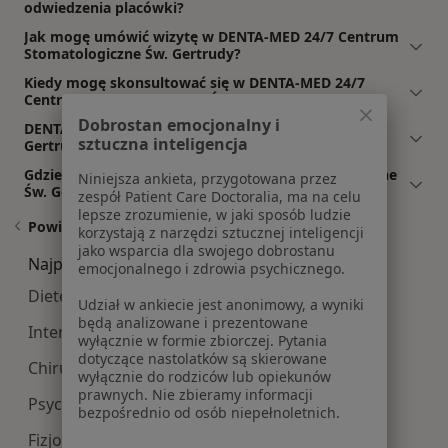
odwiedzenia placówki?
Jak mogę umówić wizytę w DENTA-MED 24/7 Centrum
Stomatologiczne Św. Gertrudy?
Kiedy mogę skonsultować się w DENTA-MED 24/7
Centrum Stomatologiczne Św. Gertrudy?
Dobrostan emocjonalny i
DENTA-MED 24/7 Centrum Stomatologiczne Św.
sztuczna inteligencja
Gertrudy: co mówią pacjenci i pacjentki?
Gdzie jest DENTA-MED 24/7 Centrum Stomatologiczne
Niniejsza ankieta, przygotowana przez
Św. Gertrudy?
zespół Patient Care Doctoralia, ma na celu
lepsze zrozumienie, w jaki sposób ludzie
Powiązane wyszukiwania
korzystają z narzędzi sztucznej inteligencji
jako wsparcia dla swojego dobrostanu
Najpopularniesze centra medyczne
emocjonalnego i zdrowia psychicznego.
Dietetyk centra medyczne w Krakowie
Udział w ankiecie jest anonimowy, a wyniki
będą analizowane i prezentowane
Interna centra medyczne w Krakowie
wyłącznie w formie zbiorczej. Pytania
dotyczące nastolatków są skierowane
Chirurgia centra medyczne w Krakowie
wyłącznie do rodziców lub opiekunów
prawnych. Nie zbieramy informacji
Psychologia centra medyczne w Krakowie
bezpośrednio od osób niepełnoletnich.
Fizjoterapia centra medyczne w Krakowie