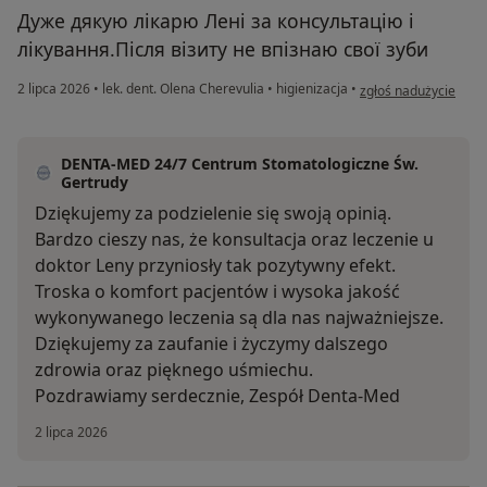
Дуже дякую лікарю Лені за консультацію і
лікування.Після візиту не впізнаю свої зуби
w opinii użytkownika 
2 lipca 2026
•
lek. dent. Olena Cherevulia
•
higienizacja
•
zgłoś nadużycie
DENTA-MED 24/7 Centrum Stomatologiczne Św.
Gertrudy
Dziękujemy za podzielenie się swoją opinią.
Bardzo cieszy nas, że konsultacja oraz leczenie u
doktor Leny przyniosły tak pozytywny efekt.
Troska o komfort pacjentów i wysoka jakość
wykonywanego leczenia są dla nas najważniejsze.
Dziękujemy za zaufanie i życzymy dalszego
zdrowia oraz pięknego uśmiechu.
Pozdrawiamy serdecznie, Zespół Denta-Med
2 lipca 2026