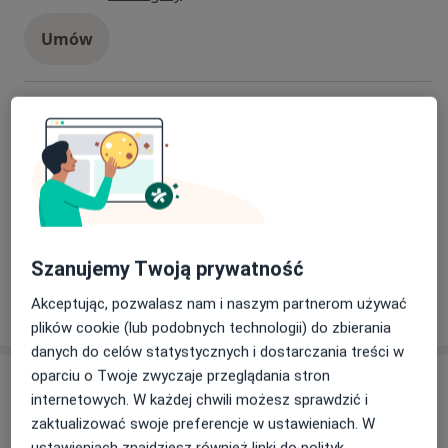
Umów
Konsultacja stomatologiczna
Konsultacja stomatologiczna
180 zł
Szczegóły
Umów
+ 6 usług
Szanujemy Twoją prywatność
Akceptując, pozwalasz nam i naszym partnerom używać
W jaki sposób ustalane są ceny?
plików cookie (lub podobnych technologii) do zbierania
danych do celów statystycznych i dostarczania treści w
oparciu o Twoje zwyczaje przeglądania stron
Specjaliści
internetowych. W każdej chwili możesz sprawdzić i
zaktualizować swoje preferencje w ustawieniach. W
Wszystkie
ustawieniach znajdziesz również linki do polityk