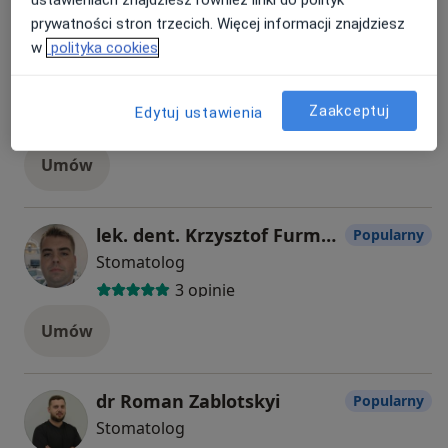
prywatności stron trzecich. Więcej informacji znajdziesz
w
polityka cookies
lek. dent. Olena Cherevulia
Popularny
Stomatolog
Zaakceptuj
Edytuj ustawienia
89 opinii
Umów
lek. dent. Krzysztof Furman
Popularny
Stomatolog
3 opinie
Umów
dr Roman Zablotskyi
Popularny
Stomatolog