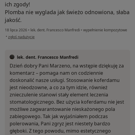
ich zgody!
Plomba nie wyglada jak świeżo odnowiona, słaba
jakość.
18 lipca 2026
•
lek. dent. Francesco Manfredi
•
wypełnienie kompozytowe
w opinii użytkownika Marzena
•
zgłoś nadużycie
lek. dent. Francesco Manfredi
Dzień dobry Pani Marzeno, na wstępie dziękuję za
komentarz – pomaga nam on codziennie
doskonalić nasze usługi. Stosowanie koferdamu
jest nieodzowne, a co za tym idzie, również
znieczulenie stanowi stały element leczenia
stomatologicznego. Bez użycia koferdamu nie jest
możliwe zagwarantowanie nieskażonego pola
zabiegowego. Tak jak wyjaśniałem podczas
polerowania, Pani zgryz jest niestety bardzo
głęboki. Z tego powodu, mimo estetycznego