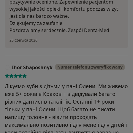
pozytywnie ocenione. Zapewnienie pacjentom
wysokiej jakości opieki i komfortu podczas wizyt
jest dla nas bardzo ważne.
Dziękujemy za zaufanie.
Pozdrawiamy serdecznie, Zespół Denta-Med
25 czerwca 2026
Ihor Shaposhnyk
Numer telefonu zweryfikowany
I
Лікуємо зуби з дітьми у пані Олени. Ми живемо
вже 5+ років в Кракові і відвідували багато
різних дантистів та клінік. Останні 1+ роки
тільки у пані Олени. Щоб багато не писати
напишу головне - візити проходять
максимально позитивно і для мене і для дітей і
коли потрібно відвідати дантиста я зараз не