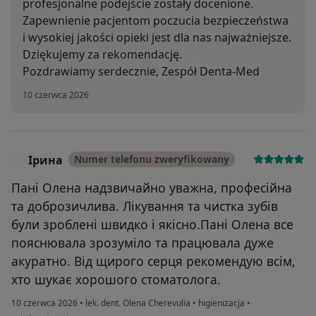
profesjonalne podejście zostały docenione.
Zapewnienie pacjentom poczucia bezpieczeństwa
i wysokiej jakości opieki jest dla nas najważniejsze.
Dziękujemy za rekomendację.
Pozdrawiamy serdecznie, Zespół Denta-Med
10 czerwca 2026
Ірина
Numer telefonu zweryfikowany
І
Пані Олена надзвичайно уважна, професійна
та доброзичлива. Лікування та чистка зубів
були зроблені швидко і якісно.Пані Олена все
пояснювала зрозуміло та працювала дуже
акуратно. Від щирого серця рекомендую всім,
хто шукає хорошого стоматолога.
10 czerwca 2026
•
lek. dent. Olena Cherevulia
•
higienizacja
•
w opinii użytkownika Ірина