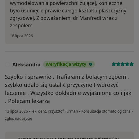
wymodelowania powierzchni żującej, konieczne
było usunięcie prawie całego kształtu płaszczyzny
zgryzowej. Z poważaniem, dr Manfredi wraz z
zespołem
18 lipca 2026
Aleksandra
Weryfikacja wizyty
A
Szybko i sprawnie . Trafiałam z bolącym zębem ,
szybko udało się ustalić przyczynę I wdrożyć
leczenie . Wszystko dokładnie wyjaśnione co i jak
. Polecam lekarza
13 lipca 2026
•
lek. dent. Krzysztof Furman
•
Konsultacja stomatologiczna
•
w opinii użytkownika Aleksandra
zgłoś nadużycie